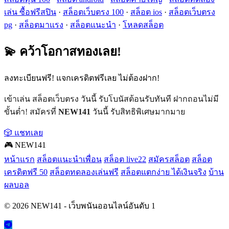
เล่น ซื้อฟรีสปิน
·
สล็อตเว็บตรง 100
·
สล็อต ios
·
สล็อตเว็บตรง
pg
·
สล็อตมาแรง
·
สล็อตแนะนำ
·
โหลดสล็อต
💫 คว้าโอกาสทองเลย!
ลงทะเบียนฟรี! แจกเครดิตฟรีเลย ไม่ต้องฝาก!
เข้าเล่น สล็อตเว็บตรง วันนี้ รับโบนัสต้อนรับทันที ฝากถอนไม่มี
ขั้นต่ำ! สมัครที่
NEW141
วันนี้ รับสิทธิพิเศษมากมาย
🎲 แชทเลย
🎮 NEW141
หน้าแรก
สล็อตแนะนำเพื่อน
สล็อต live22
สมัครสล็อต
สล็อต
เครดิตฟรี 50
สล็อตทดลองเล่นฟรี
สล็อตแตกง่าย ได้เงินจริง
บ้าน
ผลบอล
© 2026 NEW141 - เว็บพนันออนไลน์อันดับ 1