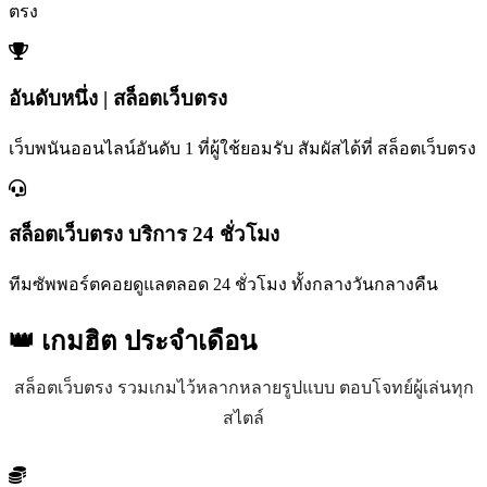
ตรง
อันดับหนึ่ง | สล็อตเว็บตรง
เว็บพนันออนไลน์อันดับ 1 ที่ผู้ใช้ยอมรับ สัมผัสได้ที่ สล็อตเว็บตรง
สล็อตเว็บตรง บริการ 24 ชั่วโมง
ทีมซัพพอร์ตคอยดูแลตลอด 24 ชั่วโมง ทั้งกลางวันกลางคืน
👑 เกมฮิต
ประจำเดือน
สล็อตเว็บตรง รวมเกมไว้หลากหลายรูปแบบ ตอบโจทย์ผู้เล่นทุก
สไตล์