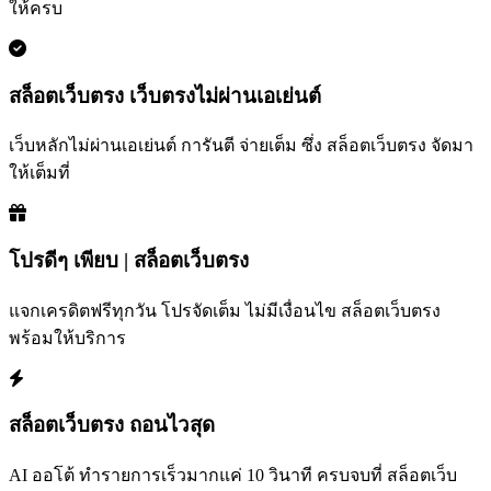
ให้ครบ
สล็อตเว็บตรง เว็บตรงไม่ผ่านเอเย่นต์
เว็บหลักไม่ผ่านเอเย่นต์ การันตี จ่ายเต็ม ซึ่ง สล็อตเว็บตรง จัดมา
ให้เต็มที่
โปรดีๆ เพียบ | สล็อตเว็บตรง
แจกเครดิตฟรีทุกวัน โปรจัดเต็ม ไม่มีเงื่อนไข สล็อตเว็บตรง
พร้อมให้บริการ
สล็อตเว็บตรง ถอนไวสุด
AI ออโต้ ทำรายการเร็วมากแค่ 10 วินาที ครบจบที่ สล็อตเว็บ