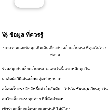
รับโปรนี้
🚀 ข้อมูล
ที่ควรรู้
บทความและข้อมูลเพิ่มเติมเกี่ยวกับ สล็อตเว็บตรง ที่คุณไม่ควร
พลาด
ร่วมสนุกกับสล็อตเว็บตรง วอเลทวันนี้ แจกหนักทุกวัน
มาสัมผัสวิธีเล่นสล็อต คุ้มค่าทุกบาท
สล็อตเว็บตรง ลิขสิทธิ์แท้ เว็บอันดับ 1 โปรโมชั่นหมุนเวียนทุกวัน
สนใจสล็อตครบทุกค่าย ที่นี่คือคำตอบ
เข้าร่วมสล็อตแจ็คพอตแตกทันที ไม่มีโกง