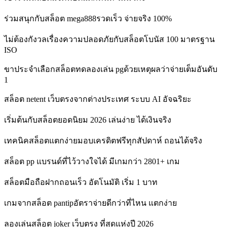
ร่วมสนุกกับสล็อต mega888รวดเร็ว จ่ายจริง 100%
ไม่ต้องกังวลเรื่องความปลอดภัยกับสล็อตโบนัส 100 มาตรฐาน
ISO
ขาประจำเลือกสล็อตทดลองเล่น pgด้วยเหตุผลว่าจ่ายเต็มอันดับ
1
สล็อต netent เว็บตรงจากต่างประเทศ ระบบ AI อัจฉริยะ
เริ่มต้นกับสล็อตยอดนิยม 2026 เล่นง่าย ได้เงินจริง
เทคนิคสล็อตแตกง่ายมอบเครดิตฟรีทุกสัปดาห์ ถอนได้จริง
สล็อต pp แบรนด์ที่ไว้วางใจได้ มีเกมกว่า 2801+ เกม
สล็อตมือถือฝากถอนเร็ว อัตโนมัติ เริ่ม 1 บาท
เกมจากสล็อต pantipอัตราจ่ายดีกว่าที่ไหน แตกง่าย
ลองเล่นสล็อต joker เว็บตรง ที่สุดแห่งปี 2026