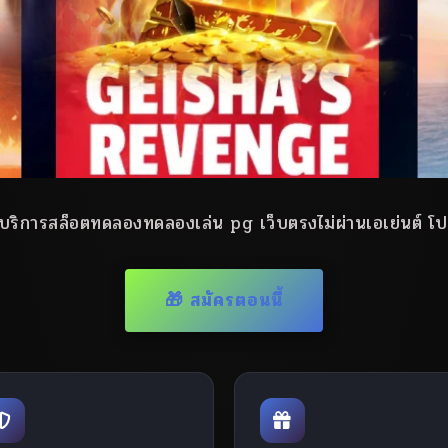
้บริการสล็อตทดลองทดลองเล่น pg เว็บตรงไม่ผ่านเอเย่นต์ โ
🎁 สมัครตอนนี้