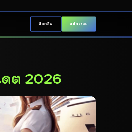
ล็อกอิน
สมัครเลย
พเดต 2026