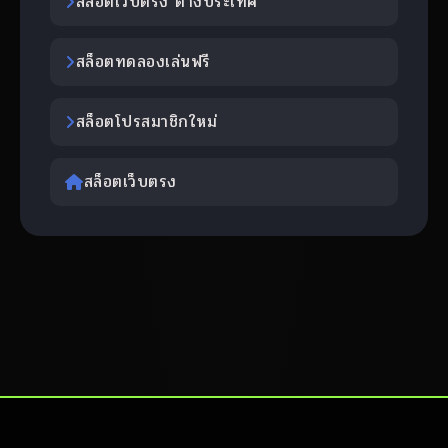
สล็อตเว็บตรง ต่างประเทศ
สล็อตทดลองเล่นฟรี
สล็อตโปรสมาชิกใหม่
สล็อตเว็บตรง