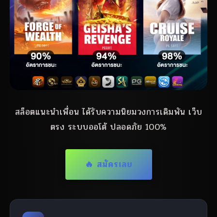
สล็อตแนะนำเพื่อน ได้รับความนิยมวงการเดิมพัน เว็บ
ตรง ระบบออโต้ ปลอดภัย 100%
🔥 สมัครเลย