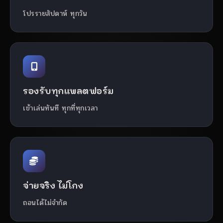
โปรรายสัปดาห์ ทุกวัน
รองรับทุกแพลตฟอร์ม
เข้าเล่นทันที ทุกที่ทุกเวลา
จ่ายจริง ไม่โกง
ถอนได้ไม่จำกัด