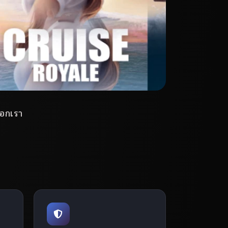
ือกเรา