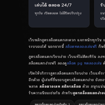
เล่นได้ ตลอด 24/7
รั
ทุกวัน เปิดตลอด ไม่มีปิดปรับปรุง
ธน
ปโ
เว็บหลักสูตรสล็อตแตกสะดวก แจกหนักทุกวัน ข
ระบบออโต้ นอกจากนี้
สล็อตทดลองเล่นฟรี
ก็พร
สูตรสล็อตแตกเรียบง่าย เว็บแท้ไม่ติดเทิร์น ลง
สล็อตแตกง่ายฟรี ลองดู
สล็อต pg ทดลองเล่น
ด
เปิดให้บริการสูตรสล็อตแตกเรียบง่าย เว็บแท้ร
อีกด้วย ผู้เล่นที่ชื่นชอบสูตรสล็อตแตกง่าย ยัง
พลาด
สล็อตวอเลท สมัครสล็อต
ด้วย สนุกแน
รับความนิยมเช่นกัน สำหรับ
สูตรสล็อตแตกง่ายล
สูตรสล็อตแตกง่ายอันดับ 1
สูตรสล็อตแตกง่าย