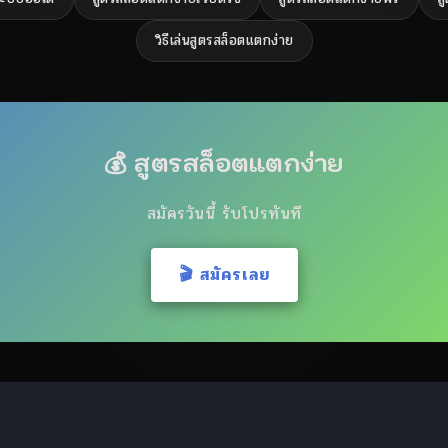
วิธีเล่นสูตรสล็อตแตกง่าย
💰 สูตรสล็อตแตกง่าย
สมัครวันนี้ รับโปรทันที
🎬 สมัครเลย