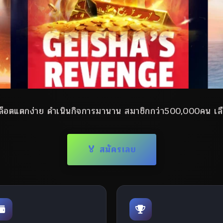
ล็อตแตกง่าย ดำเนินกิจการมานาน สมาชิกกว่า500,000คน เล
🏅 สมัครเลย