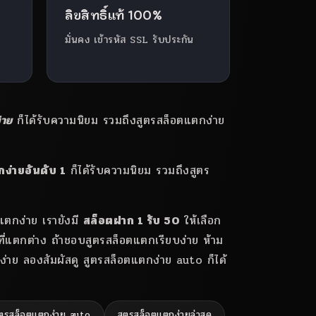
ลิขสิทธิ์แท้ 100%
มั่นคง เข้ารหัส SSL รับประกัน
่าย
ก็ได้รับความนิยม รวมถึงสูตรสล็อตแตกง่าย
ง่ายอันดับ 1
ก็ได้รับความนิยม รวมถึงสูตร
แตกง่าย เรายังมี
สล็อตฝาก 1 รับ 50
ให้เลือก
ี่แตกต่าง ถ้าชอบสูตรสล็อตแตกเรียบง่าย ห้าม
่าย ลองสัมผัสดู สูตรสล็อตแตกง่าย auto ก็ได้
ูตรสล็อตแตกง่าย auto
สูตรสล็อตแตกง่ายล่าสุด