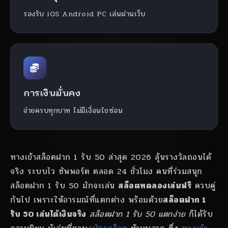
รองรับ iOS Android PC เล่นผ่านเว็บ
การเงินมั่นคง
จ่ายครบทุกบาท ไม่มีเงื่อนไขซ่อน
ทางเข้าสล็อตฝาก 1 รับ 50 ล่าสุด 2026 ลุ้นรางวัลถอนได้
จริง ระบบไว ซัพพอร์ต ตลอด 24 ชั่วโมง คนที่ร่วมสนุก
สล็อตฝาก 1 รับ 50 มักจะเล่น
สล็อตทดลองเล่นฟรี
ควบคู่
กันไป เพราะให้อารมณ์ที่แตกต่าง พร้อมด้วย
สล็อตฝาก 1
รับ 50 เล่นได้เงินจริง
สล็อตฝาก 1 รับ 50 แตกง่าย
ก็ได้รับ