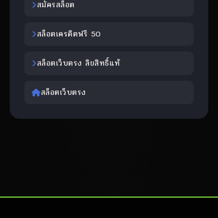
สมัครสล็อต
สล็อตเครดิตฟรี 50
สล็อตเว็บตรง ลิขสิทธิ์แท้
สล็อตเว็บตรง