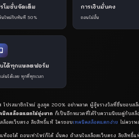
รโมชั่นจัดเต็ม
การเงินมั่นคง
เล่นใหม่รับทันที 50%
ถอนไม่อั้น
่นได้ทุกแพลตฟอร์ม
าเล่นได้เลย ทุกที่ทุกเวลา
ส โปรสมาชิกใหม่ สูงสุด 200% อย่าพลาด ผู้ลุ้นรางวัลที่ชื่นชอบสล
คนิคสล็อตแตกไม่ยุ่งยาก
ก็เป็นอีกหมวดที่ได้รับความนิยมคู่กับสล็
วิวสล็อตเว็บตรง ลิขสิทธิ์แท้ ใครชอบ
เทคนิคสล็อตแตกง่าย
ไม่ควรพ
็บแท้ออโต้ ถอนเท่าไหร่ก็ได้ มั่นคง ถ้าสนใจสล็อตเว็บตรง ลิขสิทธิ์