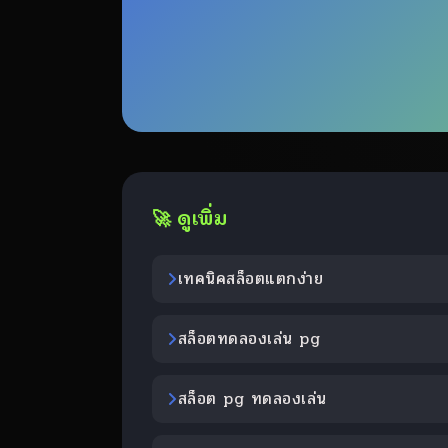
🚀 ดูเพิ่ม
เทคนิคสล็อตแตกง่าย
สล็อตทดลองเล่น pg
สล็อต pg ทดลองเล่น