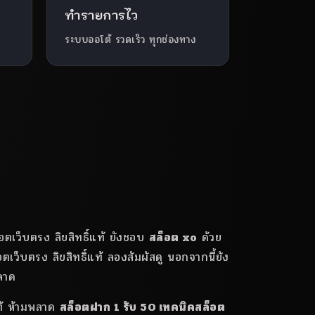
ทำรายการไว
ระบบออโต้ รวดเร็ว ทุกช่องทาง
็อตเว็บตรง ลิขสิทธิ์แท้ ยังชอบ
สล็อต xo
ด้วย
อตเว็บตรง ลิขสิทธิ์แท้ ลองสัมผัสดู นอกจากนี้ยัง
ลาด
แท้ ห้ามพลาด
สล็อตฝาก 1 รับ 50 เทคนิคสล็อต