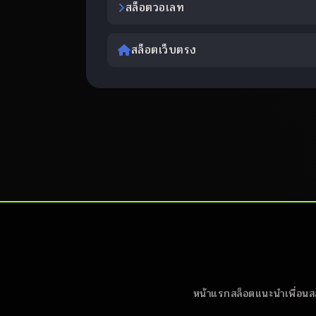
สล็อตวอเลท
สล็อตเว็บตรง
หน้าแรก
สล็อตแนะนำเพื่อน
ส