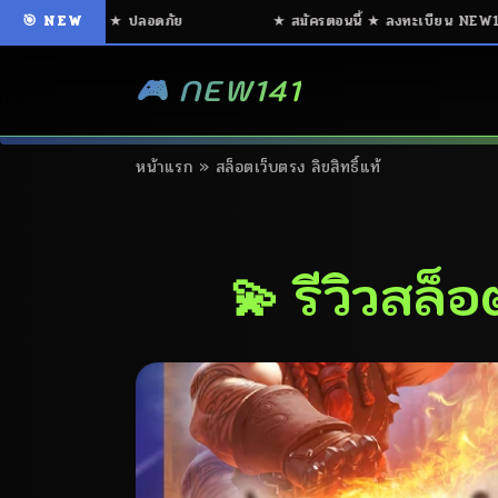
ฟรี 273 บาท ★ ปลอดภัย
🎯 NEW
★ สมัครตอนนี้ ★ ลงทะเบียน NEW141 
🎮 NEW141
หน้าแรก
» สล็อตเว็บตรง ลิขสิทธิ์แท้
💫 รีวิวสล็