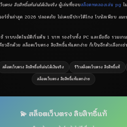
็บตรง ลิขสิทธิ์แท้เล่นได้เงินจริง
ผู้เล่นที่ชอบ
สล็อตทดลองเล่น pg
ไม
้เวอร์ชั่นล่าสุด 2026 ปลอดภัย ไม่เคยมีประวัติโกง โบนัสเพียบ
แนะน
กใช้ ระบบอัตโนมัติเริ่มต้น 1 บาท รองรับทั้ง PC และมือถือ รวมเกม
วอีกด้วย สล็อตเว็บตรง ลิขสิทธิ์แท้แตกง่าย ก็เป็นอีกตัวเลือกเ
สล็อตเว็บตรง ลิขสิทธิ์แท้เล่นได้เงินจริง
รีวิวสล็อตเว็บตรง ลิขสิทธิ์แท้
สล็อตเว็บตรง ลิขสิทธิ์แท้แตกง่าย
💫 สล็อตเว็บตรง ลิขสิทธิ์แท้