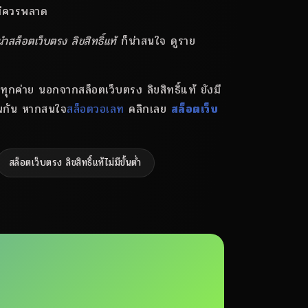
่ควรพลาด
ำสล็อตเว็บตรง ลิขสิทธิ์แท้
ก็น่าสนใจ ดูราย
ทุกค่าย นอกจากสล็อตเว็บตรง ลิขสิทธิ์แท้ ยังมี
ช่นกัน หากสนใจ
สล็อตวอเลท
คลิกเลย
สล็อตเว็บ
สล็อตเว็บตรง ลิขสิทธิ์แท้ไม่มีขั้นต่ำ