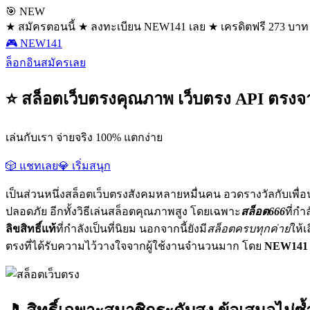
🎯 NEW
★ สมัครตอนนี้ ★ ลงทะเบียน NEW141 เลย ★ เครดิตฟรี 273 บา
🎮 NEW141
ล็อกอิน
สมัครเลย
⭐ สล็อตเว็บตรงคุณภาพ เว็บตรง API ตรงจา
เล่นกับเรา จ่ายจริง 100% แตกง่าย
🎲 แชทเลย
💎 เริ่มสนุก
เป็นส่วนหนึ่งสล็อตเว็บตรงสังคมหลายหมื่นคน อวดรางวัลกับเพื่อน อั
ปลอดภัย อีกทั้งวิธีเล่นสล็อตคุณภาพสูง โดยเฉพาะ
สล็อต666
ที่กำ
ลิขสิทธิ์แท้
ที่กำลังเป็นที่นิยม นอกจากนี้ยังมี
สล็อตครบทุกค่าย
ให้เ
ตรงที่ได้รับความไว้วางใจจากผู้ใช้งานจำนวนมาก โดย
NEW141