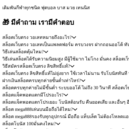
เดิมพันกีฬาทุกชนิด ฟุตบอล บาส มวย เทนนิส
🎁 มีคำถาม
เรามีคำตอบ
สล็อตเว็บตรง วอเลทหมายถึงอะไร?
สล็อตเว็บตรง วอเลทเป็นแพลตฟอร์ม ครบวงจร ฝากถอนออโต้ ทันใ
วิธีเล่นสล็อตคุ้มไหม?
วิธีเล่นสล็อตได้รับความนิยมสูง มีผู้ใช้มาก ไม่โกง มั่นคง สล็อตเว
วิธีสมัครสล็อตเว็บตรง ลิขสิทธิ์แท้?
สล็อตเว็บตรง ลิขสิทธิ์แท้ไม่ยุ่งยาก ใช้เวลาไม่นาน รับโบนัสทันท
ฝากเงินสล็อตครบทุกค่ายขั้นต่ำเท่าไหร่?
สล็อตครบทุกค่ายไม่มีขั้นต่ำ ระบบออโต้ ไม่ถึง 30 วินาที สล็อตเว
สล็อตแจ็คพอตแตกมีโปรอะไร?
สล็อตแจ็คพอตแตกโปรเยอะ โบนัสต้อนรับ คืนยอดเสีย และอื่นๆ อ
สล็อต mega888เล่นบนมือถือได้ไหม?
สล็อต mega888รองรับทุกอุปกรณ์ มือถือ แท็บเล็ต ไม่ต้องโหลดแ
สล็อตโบนัส 100มั่นคงไหม?