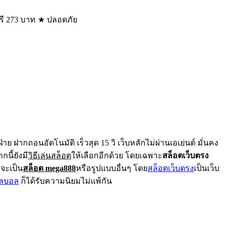
รี 273 บาท ★ ปลอดภัย
ย ฝากถอนอัตโนมัติ เร็วสุด 15 วิ เว็บหลักไม่ผ่านเอเย่นต์ มั่นคง
นี้ยังมี
วิธีเล่นสล็อต
ให้เลือกอีกด้วย โดยเฉพาะ
สล็อตเว็บตรง
าจะเป็น
สล็อต mega888
หรือรูปแบบอื่นๆ โดย
สล็อตเว็บตรง
เป็นเว็บ
ผลบอล
ก็ได้รับความนิยมไม่แพ้กัน