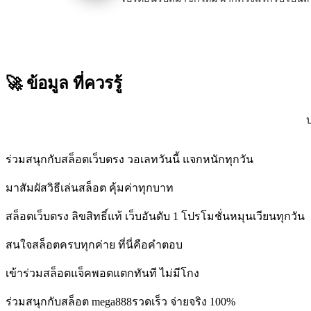
🚀 ข้อมูล
ที่ควรรู้
ร่วมสนุกกับสล็อตเว็บตรง วอเลทวันนี้ แจกหนักทุกวัน
มาสัมผัสวิธีเล่นสล็อต คุ้มค่าทุกบาท
สล็อตเว็บตรง ลิขสิทธิ์แท้ เว็บอันดับ 1 โปรโมชั่นหมุนเวียนทุกวัน
สนใจสล็อตครบทุกค่าย ที่นี่คือคำตอบ
เข้าร่วมสล็อตแจ็คพอตแตกทันที ไม่มีโกง
ร่วมสนุกกับสล็อต mega888รวดเร็ว จ่ายจริง 100%