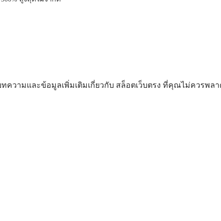
บทความและข้อมูลเพิ่มเติมเกี่ยวกับ สล็อตเว็บตรง ที่คุณไม่ควรพลา