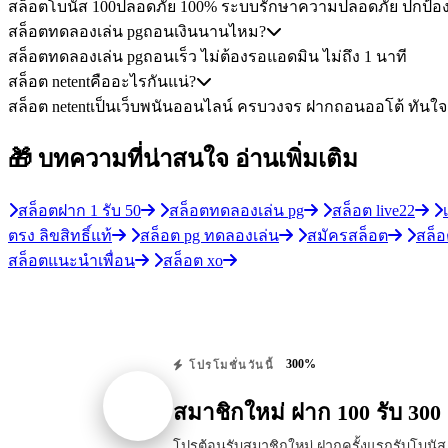
สล็อตโบนัส 100ปลอดภัย 100% ระบบรักษาความปลอดภัย ปกป้อง
สล็อตทดลองเล่น pgถอนเงินนานไหม?
สล็อตทดลองเล่น pgถอนเร็ว ไม่ต้องรอแอดมิน ไม่ถึง 1 นาที
สล็อต netentคืออะไรกันแน่?
สล็อต netentเป็นเว็บพนันออนไลน์ ครบวงจร ฝากถอนออโต้ ทันใ
🎁 บทความที่น่าสนใจ
อ่านเพิ่มเติม
สล็อตฝาก 1 รับ 50
สล็อตทดลองเล่น pg
สล็อต live22
ตรง ลิขสิทธิ์แท้
สล็อต pg ทดลองเล่น
สมัครสล็อต
สล็อ
สล็อตแนะนำเพื่อน
สล็อต xo
300%
โปรโมชั่นวันนี้
สมาชิกใหม่ ฝาก 100 รับ 300
โปรต้อนรับสมาชิกใหม่ ฝากครั้งแรกรับโบนัส 