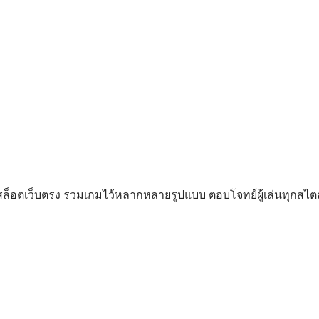
สล็อตเว็บตรง รวมเกมไว้หลากหลายรูปแบบ ตอบโจทย์ผู้เล่นทุกสไตล