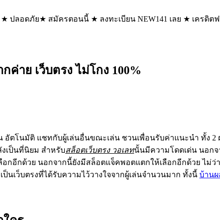
ท ★ ปลอดภัย
★ สมัครตอนนี้ ★ ลงทะเบียน NEW141 เลย ★ เครดิตฟ
กค่าย เว็บตรง ไม่โกง 100%
ตโนมัติ แชทกับผู้เล่นอื่นขณะเล่น ชวนเพื่อนรับค่าแนะนำ ทั้ง 2 ฝ่า
ลังเป็นที่นิยม สำหรับ
สล็อตเว็บตรง วอเลท
นั้นมีความโดดเด่น นอกจาก
ลือกอีกด้วย นอกจากนี้ยังมีสล็อตแจ็คพอตแตกให้เลือกอีกด้วย ไม่ว่
เป็นเว็บตรงที่ได้รับความไว้วางใจจากผู้เล่นจำนวนมาก ทั้งนี้
บ้าน