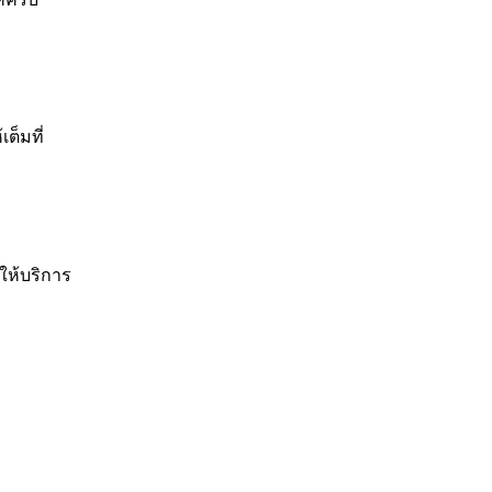
เต็มที่
มให้บริการ