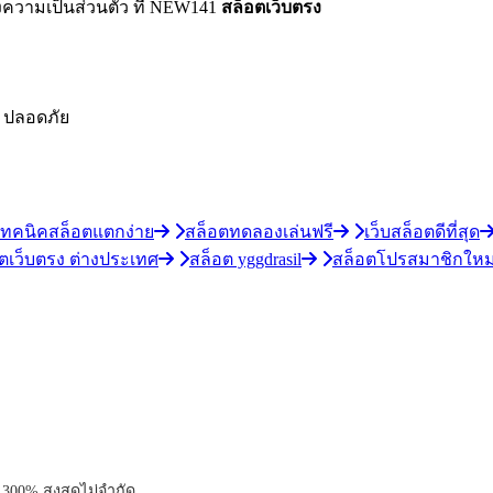
ความเป็นส่วนตัว ที่ NEW141
สล็อตเว็บตรง
จ ปลอดภัย
เทคนิคสล็อตแตกง่าย
สล็อตทดลองเล่นฟรี
เว็บสล็อตดีที่สุด
ตเว็บตรง ต่างประเทศ
สล็อต yggdrasil
สล็อตโปรสมาชิกใหม
300% สูงสุดไม่จำกัด