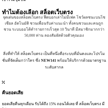
ทำไมต้องเลือก
สล็อตเว็บตรง
จุดเด่นของสล็อตเว็บตรง ฟีดบอกเล่าไม่มีเฟค โชว์ผลชนะบนโซ
เชียล อัตโนมัติ ชวนเพื่อนรับค่าแนะนำ ทั้งคนชวนและคนถูก
ชวน ระบบออโต้ทำรายการเร็วสุด 10 วินาที มีสมาชิกมากกว่า
50,000 ท่าน ลองสัมผัสด้วยตัวคุณเอง
สิ่งที่ทำให้ สล็อตเว็บตรง เป็นที่หนึ่งคือระบบที่มั่นคงและโปรโม
ชั่นที่จัดเต็มกว่าใคร ซึ่ง
NEW141
พร้อมให้บริการด้วยมาตรฐาน
ระดับสากล
คืนยอดเสีย
ยอดเสียคืนทุกเดือน รับได้ถึง 15% ถอนได้เลย ที่ สล็อตเว็บตรง มี