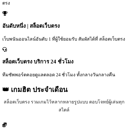
ตรง
อันดับหนึ่ง | สล็อตเว็บตรง
เว็บพนันออนไลน์อันดับ 1 ที่ผู้ใช้ยอมรับ สัมผัสได้ที่ สล็อตเว็บตรง
สล็อตเว็บตรง บริการ 24 ชั่วโมง
ทีมซัพพอร์ตคอยดูแลตลอด 24 ชั่วโมง ทั้งกลางวันกลางคืน
👑 เกมฮิต
ประจำเดือน
สล็อตเว็บตรง รวมเกมไว้หลากหลายรูปแบบ ตอบโจทย์ผู้เล่นทุก
สไตล์