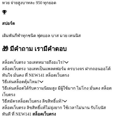
หวย จ่ายสูงบาทละ 950 ทุกยอด
สปอร์ต
เดิมพันกีฬาทุกชนิด ฟุตบอล บาส มวย เทนนิส
🎁 มีคำถาม
เรามีคำตอบ
สล็อตเว็บตรง วอเลทหมายถึงอะไร?
สล็อตเว็บตรง วอเลทเป็นแพลตฟอร์ม ครบวงจร ฝากถอนออโต้
ทันใจ มั่นคง ที่ NEW141 สล็อตเว็บตรง
วิธีเล่นสล็อตคุ้มไหม?
วิธีเล่นสล็อตได้รับความนิยมสูง มีผู้ใช้มาก ไม่โกง มั่นคง สล็อต
เว็บตรง
วิธีสมัครสล็อตเว็บตรง ลิขสิทธิ์แท้?
สล็อตเว็บตรง ลิขสิทธิ์แท้ไม่ยุ่งยาก ใช้เวลาไม่นาน รับโบนัส
ทันที ที่ NEW141
สล็อตเว็บตรง