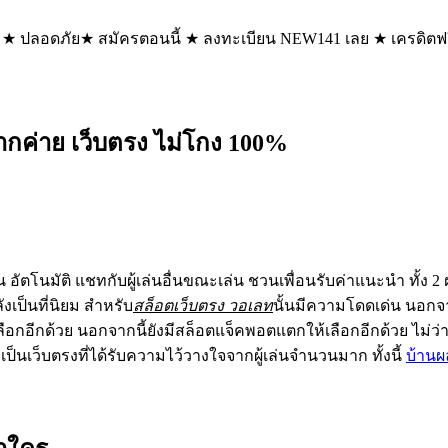
ท ★ ปลอดภัย
★ สมัครตอนนี้ ★ ลงทะเบียน NEW141 เลย ★ เครดิตฟ
กค่าย เว็บตรง ไม่โกง 100%
ตโนมัติ แชทกับผู้เล่นอื่นขณะเล่น ชวนเพื่อนรับค่าแนะนำ ทั้ง 2 ฝ่า
ลังเป็นที่นิยม สำหรับ
สล็อตเว็บตรง วอเลท
นั้นมีความโดดเด่น นอกจาก
ลือกอีกด้วย นอกจากนี้ยังมีสล็อตแจ็คพอตแตกให้เลือกอีกด้วย ไม่ว่
เป็นเว็บตรงที่ได้รับความไว้วางใจจากผู้เล่นจำนวนมาก ทั้งนี้
บ้าน