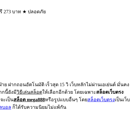
รี 273 บาท ★ ปลอดภัย
ย ฝากถอนอัตโนมัติ เร็วสุด 15 วิ เว็บหลักไม่ผ่านเอเย่นต์ มั่นคง
นี้ยังมี
วิธีเล่นสล็อต
ให้เลือกอีกด้วย โดยเฉพาะ
สล็อตเว็บตรง
าจะเป็น
สล็อต mega888
หรือรูปแบบอื่นๆ โดย
สล็อตเว็บตรง
เป็นเว็บ
ผลบอล
ก็ได้รับความนิยมไม่แพ้กัน