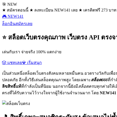
🎯 NEW
★ สมัครตอนนี้ ★ ลงทะเบียน NEW141 เลย ★ เครดิตฟรี 273 บา
🎮 NEW141
ล็อกอิน
สมัครเลย
⭐ สล็อตเว็บตรงคุณภาพ เว็บตรง API ตรงจา
เล่นกับเรา จ่ายจริง 100% แตกง่าย
🎲 แชทเลย
💎 เริ่มสนุก
เป็นส่วนหนึ่งสล็อตเว็บตรงสังคมหลายหมื่นคน อวดรางวัลกับเพื่อน อั
ปลอดภัย อีกทั้งวิธีเล่นสล็อตคุณภาพสูง โดยเฉพาะ
สล็อต666
ที่กำ
ลิขสิทธิ์แท้
ที่กำลังเป็นที่นิยม นอกจากนี้ยังมี
สล็อตครบทุกค่าย
ให้เ
ตรงที่ได้รับความไว้วางใจจากผู้ใช้งานจำนวนมาก โดย
NEW141