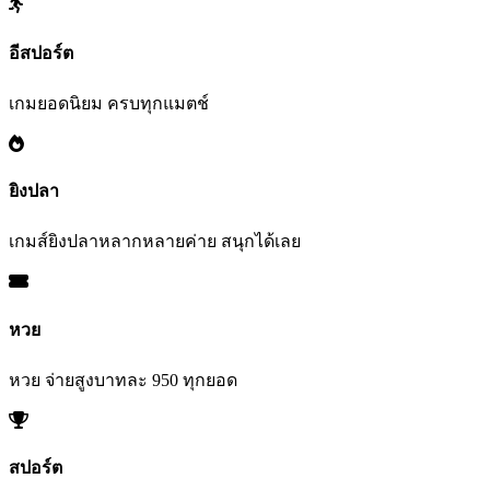
อีสปอร์ต
เกมยอดนิยม ครบทุกแมตช์
ยิงปลา
เกมส์ยิงปลาหลากหลายค่าย สนุกได้เลย
หวย
หวย จ่ายสูงบาทละ 950 ทุกยอด
สปอร์ต