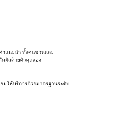
ับค่าแนะนำ ทั้งคนชวนและ
ัมผัสด้วยตัวคุณเอง
้อมให้บริการด้วยมาตรฐานระดับ