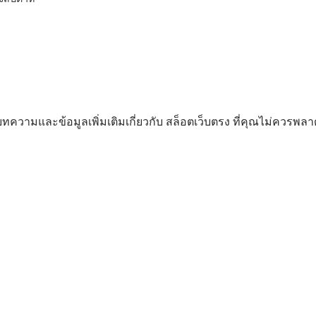
บทความและข้อมูลเพิ่มเติมเกี่ยวกับ สล็อตเว็บตรง ที่คุณไม่ควรพลา