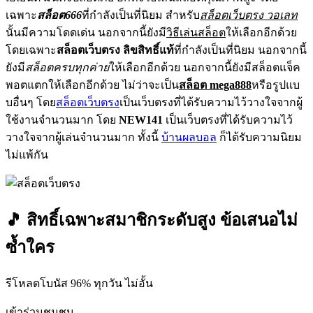
เฉพาะ
สล็อต666
ที่กำลังเป็นที่นิยม สำหรับ
สล็อตเว็บตรง วอเลท
นั้นมีความโดดเด่น นอกจากนี้ยังมี
วิธีเล่นสล็อต
ให้เลือกอีกด้วย
โดยเฉพาะ
สล็อตเว็บตรง ลิขสิทธิ์แท้
ที่กำลังเป็นที่นิยม นอกจากนี้
ยังมี
สล็อตครบทุกค่าย
ให้เลือกอีกด้วย นอกจากนี้ยังมีสล็อตแจ็ค
พอตแตกให้เลือกอีกด้วย ไม่ว่าจะเป็น
สล็อต mega888
หรือรูปแบ
บอื่นๆ โดย
สล็อตเว็บตรง
เป็นเว็บตรงที่ได้รับความไว้วางใจจากผู้
ใช้งานจำนวนมาก โดย
NEW141
เป็นเว็บตรงที่ได้รับความไว้
วางใจจากผู้เล่นจำนวนมาก ทั้งนี้
บ้านผลบอล
ก็ได้รับความนิยม
ไม่แพ้กัน
🎵 สิทธิ์เฉพาะสมาชิกระดับสูง ข้อเสนอไม่
ซ้ำใคร
รีโหลดโบนัส 96% ทุกวัน ไม่อั้น
เข้าร่วมชุมชน