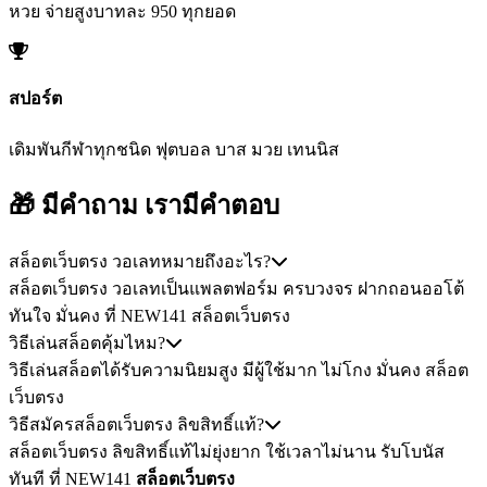
หวย จ่ายสูงบาทละ 950 ทุกยอด
สปอร์ต
เดิมพันกีฬาทุกชนิด ฟุตบอล บาส มวย เทนนิส
🎁 มีคำถาม
เรามีคำตอบ
สล็อตเว็บตรง วอเลทหมายถึงอะไร?
สล็อตเว็บตรง วอเลทเป็นแพลตฟอร์ม ครบวงจร ฝากถอนออโต้
ทันใจ มั่นคง ที่ NEW141 สล็อตเว็บตรง
วิธีเล่นสล็อตคุ้มไหม?
วิธีเล่นสล็อตได้รับความนิยมสูง มีผู้ใช้มาก ไม่โกง มั่นคง สล็อต
เว็บตรง
วิธีสมัครสล็อตเว็บตรง ลิขสิทธิ์แท้?
สล็อตเว็บตรง ลิขสิทธิ์แท้ไม่ยุ่งยาก ใช้เวลาไม่นาน รับโบนัส
ทันที ที่ NEW141
สล็อตเว็บตรง