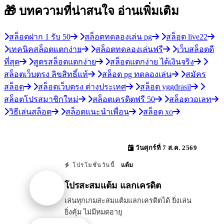
🎁 บทความที่น่าสนใจ
อ่านเพิ่มเติม
สล็อตฝาก 1 รับ 50
สล็อตทดลองเล่น pg
สล็อต live22
เทคนิคสล็อตแตกง่าย
สล็อตทดลองเล่นฟรี
เว็บสล็อตดี
ที่สุด
สูตรสล็อตแตกง่าย
สล็อตแตกง่าย ได้เงินจริง
สล็อตเว็บตรง ลิขสิทธิ์แท้
สล็อต pg ทดลองเล่น
สมัคร
สล็อต
สล็อตเว็บตรง ต่างประเทศ
สล็อต yggdrasil
สล็อตโปรสมาชิกใหม่
สล็อตเครดิตฟรี 50
สล็อตวอเลท
วิธีเล่นสล็อต
สล็อตแนะนำเพื่อน
สล็อต xo
วันศุกร์ที่ 7 ส.ค. 2569
แต้ม
โปรโมชั่นวันนี้
โปรสะสมแต้ม แลกเครดิต
เล่นทุกเกมสะสมแต้มแลกเครดิตได้ ยิ่งเล่น
ยิ่งคุ้ม ไม่มีหมดอายุ