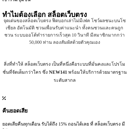
ทำไมต้องเลือก
สล็อตเว็บตรง
จุดเด่นของสล็อตเว็บตรง ฟีดบอกเล่าไม่มีเฟค โชว์ผลชนะบนโซ
เชียล อัตโนมัติ ชวนเพื่อนรับค่าแนะนำ ทั้งคนชวนและคนถูก
ชวน ระบบออโต้ทำรายการเร็วสุด 10 วินาที มีสมาชิกมากกว่า
50,000 ท่าน ลองสัมผัสด้วยตัวคุณเอง
สิ่งที่ทำให้ สล็อตเว็บตรง เป็นที่หนึ่งคือระบบที่มั่นคงและโปรโม
ชั่นที่จัดเต็มกว่าใคร ซึ่ง
NEW141
พร้อมให้บริการด้วยมาตรฐาน
ระดับสากล
คืนยอดเสีย
ยอดเสียคืนทุกเดือน รับได้ถึง 15% ถอนได้เลย ที่ สล็อตเว็บตรง มี