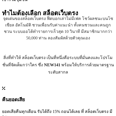
ทำไมต้องเลือก
สล็อตเว็บตรง
จุดเด่นของสล็อตเว็บตรง ฟีดบอกเล่าไม่มีเฟค โชว์ผลชนะบนโซ
เชียล อัตโนมัติ ชวนเพื่อนรับค่าแนะนำ ทั้งคนชวนและคนถูก
ชวน ระบบออโต้ทำรายการเร็วสุด 10 วินาที มีสมาชิกมากกว่า
50,000 ท่าน ลองสัมผัสด้วยตัวคุณเอง
สิ่งที่ทำให้ สล็อตเว็บตรง เป็นที่หนึ่งคือระบบที่มั่นคงและโปรโม
ชั่นที่จัดเต็มกว่าใคร ซึ่ง
NEW141
พร้อมให้บริการด้วยมาตรฐาน
ระดับสากล
คืนยอดเสีย
ยอดเสียคืนทุกเดือน รับได้ถึง 15% ถอนได้เลย ที่ สล็อตเว็บตรง มี