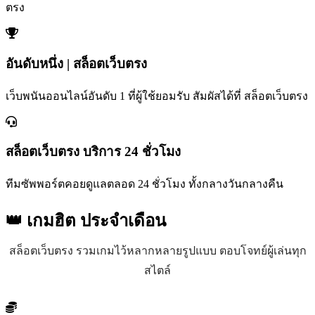
ตรง
อันดับหนึ่ง | สล็อตเว็บตรง
เว็บพนันออนไลน์อันดับ 1 ที่ผู้ใช้ยอมรับ สัมผัสได้ที่ สล็อตเว็บตรง
สล็อตเว็บตรง บริการ 24 ชั่วโมง
ทีมซัพพอร์ตคอยดูแลตลอด 24 ชั่วโมง ทั้งกลางวันกลางคืน
👑 เกมฮิต
ประจำเดือน
สล็อตเว็บตรง รวมเกมไว้หลากหลายรูปแบบ ตอบโจทย์ผู้เล่นทุก
สไตล์