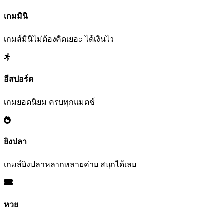
เกมมินิ
เกมส์มินิไม่ต้องคิดเยอะ ได้เงินไว
อีสปอร์ต
เกมยอดนิยม ครบทุกแมตช์
ยิงปลา
เกมส์ยิงปลาหลากหลายค่าย สนุกได้เลย
หวย