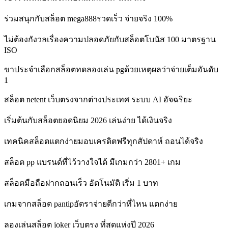
ร่วมสนุกกับสล็อต mega888รวดเร็ว จ่ายจริง 100%
ไม่ต้องกังวลเรื่องความปลอดภัยกับสล็อตโบนัส 100 มาตรฐาน
ISO
ขาประจำเลือกสล็อตทดลองเล่น pgด้วยเหตุผลว่าจ่ายเต็มอันดับ
1
สล็อต netent เว็บตรงจากต่างประเทศ ระบบ AI อัจฉริยะ
เริ่มต้นกับสล็อตยอดนิยม 2026 เล่นง่าย ได้เงินจริง
เทคนิคสล็อตแตกง่ายมอบเครดิตฟรีทุกสัปดาห์ ถอนได้จริง
สล็อต pp แบรนด์ที่ไว้วางใจได้ มีเกมกว่า 2801+ เกม
สล็อตมือถือฝากถอนเร็ว อัตโนมัติ เริ่ม 1 บาท
เกมจากสล็อต pantipอัตราจ่ายดีกว่าที่ไหน แตกง่าย
ลองเล่นสล็อต joker เว็บตรง ที่สุดแห่งปี 2026