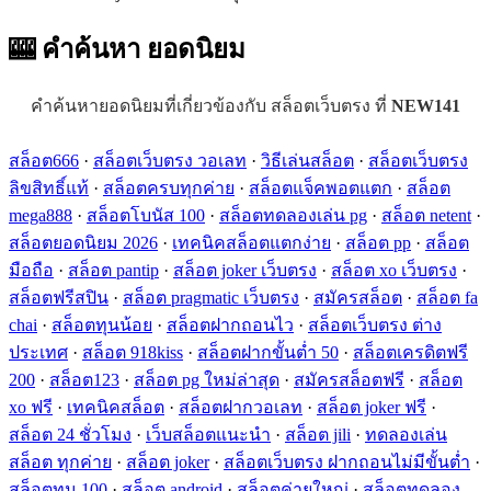
🎰 คำค้นหา
ยอดนิยม
คำค้นหายอดนิยมที่เกี่ยวข้องกับ สล็อตเว็บตรง ที่
NEW141
สล็อต666
·
สล็อตเว็บตรง วอเลท
·
วิธีเล่นสล็อต
·
สล็อตเว็บตรง
ลิขสิทธิ์แท้
·
สล็อตครบทุกค่าย
·
สล็อตแจ็คพอตแตก
·
สล็อต
mega888
·
สล็อตโบนัส 100
·
สล็อตทดลองเล่น pg
·
สล็อต netent
·
สล็อตยอดนิยม 2026
·
เทคนิคสล็อตแตกง่าย
·
สล็อต pp
·
สล็อต
มือถือ
·
สล็อต pantip
·
สล็อต joker เว็บตรง
·
สล็อต xo เว็บตรง
·
สล็อตฟรีสปิน
·
สล็อต pragmatic เว็บตรง
·
สมัครสล็อต
·
สล็อต fa
chai
·
สล็อตทุนน้อย
·
สล็อตฝากถอนไว
·
สล็อตเว็บตรง ต่าง
ประเทศ
·
สล็อต 918kiss
·
สล็อตฝากขั้นต่ำ 50
·
สล็อตเครดิตฟรี
200
·
สล็อต123
·
สล็อต pg ใหม่ล่าสุด
·
สมัครสล็อตฟรี
·
สล็อต
xo ฟรี
·
เทคนิคสล็อต
·
สล็อตฝากวอเลท
·
สล็อต joker ฟรี
·
สล็อต 24 ชั่วโมง
·
เว็บสล็อตแนะนำ
·
สล็อต jili
·
ทดลองเล่น
สล็อต ทุกค่าย
·
สล็อต joker
·
สล็อตเว็บตรง ฝากถอนไม่มีขั้นต่ำ
·
สล็อตทุน 100
·
สล็อต android
·
สล็อตค่ายใหญ่
·
สล็อตทดลอง