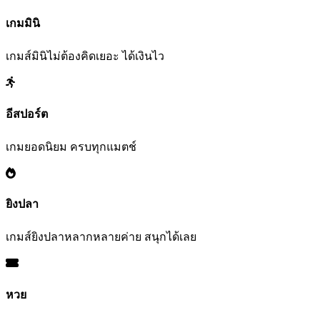
เกมมินิ
เกมส์มินิไม่ต้องคิดเยอะ ได้เงินไว
อีสปอร์ต
เกมยอดนิยม ครบทุกแมตช์
ยิงปลา
เกมส์ยิงปลาหลากหลายค่าย สนุกได้เลย
หวย