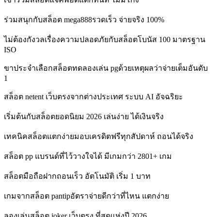
ร่วมสนุกกับสล็อต mega888รวดเร็ว จ่ายจริง 100%
ไม่ต้องกังวลเรื่องความปลอดภัยกับสล็อตโบนัส 100 มาตรฐาน
ISO
ขาประจำเลือกสล็อตทดลองเล่น pgด้วยเหตุผลว่าจ่ายเต็มอันดับ
1
สล็อต netent เว็บตรงจากต่างประเทศ ระบบ AI อัจฉริยะ
เริ่มต้นกับสล็อตยอดนิยม 2026 เล่นง่าย ได้เงินจริง
เทคนิคสล็อตแตกง่ายมอบเครดิตฟรีทุกสัปดาห์ ถอนได้จริง
สล็อต pp แบรนด์ที่ไว้วางใจได้ มีเกมกว่า 2801+ เกม
สล็อตมือถือฝากถอนเร็ว อัตโนมัติ เริ่ม 1 บาท
เกมจากสล็อต pantipอัตราจ่ายดีกว่าที่ไหน แตกง่าย
ลองเล่นสล็อต joker เว็บตรง ที่สุดแห่งปี 2026