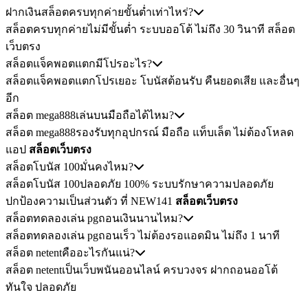
ฝากเงินสล็อตครบทุกค่ายขั้นต่ำเท่าไหร่?
สล็อตครบทุกค่ายไม่มีขั้นต่ำ ระบบออโต้ ไม่ถึง 30 วินาที สล็อต
เว็บตรง
สล็อตแจ็คพอตแตกมีโปรอะไร?
สล็อตแจ็คพอตแตกโปรเยอะ โบนัสต้อนรับ คืนยอดเสีย และอื่นๆ
อีก
สล็อต mega888เล่นบนมือถือได้ไหม?
สล็อต mega888รองรับทุกอุปกรณ์ มือถือ แท็บเล็ต ไม่ต้องโหลด
แอป
สล็อตเว็บตรง
สล็อตโบนัส 100มั่นคงไหม?
สล็อตโบนัส 100ปลอดภัย 100% ระบบรักษาความปลอดภัย
ปกป้องความเป็นส่วนตัว ที่ NEW141
สล็อตเว็บตรง
สล็อตทดลองเล่น pgถอนเงินนานไหม?
สล็อตทดลองเล่น pgถอนเร็ว ไม่ต้องรอแอดมิน ไม่ถึง 1 นาที
สล็อต netentคืออะไรกันแน่?
สล็อต netentเป็นเว็บพนันออนไลน์ ครบวงจร ฝากถอนออโต้
ทันใจ ปลอดภัย