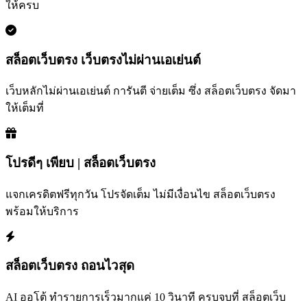
ให้ครบ
สล็อตเว็บตรง เว็บตรงไม่ผ่านเอเย่นต์
เว็บหลักไม่ผ่านเอเย่นต์ การันตี จ่ายเต็ม ซึ่ง สล็อตเว็บตรง จัดมา
ให้เต็มที่
โปรดีๆ เพียบ | สล็อตเว็บตรง
แจกเครดิตฟรีทุกวัน โปรจัดเต็ม ไม่มีเงื่อนไข สล็อตเว็บตรง
พร้อมให้บริการ
สล็อตเว็บตรง ถอนไวสุด
AI ออโต้ ทำรายการเร็วมากแค่ 10 วินาที ครบจบที่ สล็อตเว็บ