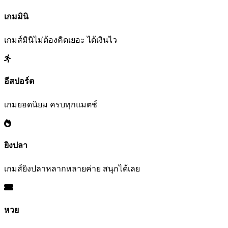
เกมมินิ
เกมส์มินิไม่ต้องคิดเยอะ ได้เงินไว
อีสปอร์ต
เกมยอดนิยม ครบทุกแมตช์
ยิงปลา
เกมส์ยิงปลาหลากหลายค่าย สนุกได้เลย
หวย