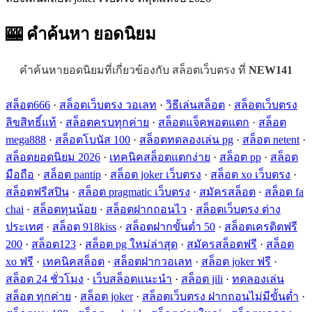
🎰 คำค้นหา
ยอดนิยม
คำค้นหายอดนิยมที่เกี่ยวข้องกับ สล็อตเว็บตรง ที่
NEW141
สล็อต666
·
สล็อตเว็บตรง วอเลท
·
วิธีเล่นสล็อต
·
สล็อตเว็บตรง
ลิขสิทธิ์แท้
·
สล็อตครบทุกค่าย
·
สล็อตแจ็คพอตแตก
·
สล็อต
mega888
·
สล็อตโบนัส 100
·
สล็อตทดลองเล่น pg
·
สล็อต netent
·
สล็อตยอดนิยม 2026
·
เทคนิคสล็อตแตกง่าย
·
สล็อต pp
·
สล็อต
มือถือ
·
สล็อต pantip
·
สล็อต joker เว็บตรง
·
สล็อต xo เว็บตรง
·
สล็อตฟรีสปิน
·
สล็อต pragmatic เว็บตรง
·
สมัครสล็อต
·
สล็อต fa
chai
·
สล็อตทุนน้อย
·
สล็อตฝากถอนไว
·
สล็อตเว็บตรง ต่าง
ประเทศ
·
สล็อต 918kiss
·
สล็อตฝากขั้นต่ำ 50
·
สล็อตเครดิตฟรี
200
·
สล็อต123
·
สล็อต pg ใหม่ล่าสุด
·
สมัครสล็อตฟรี
·
สล็อต
xo ฟรี
·
เทคนิคสล็อต
·
สล็อตฝากวอเลท
·
สล็อต joker ฟรี
·
สล็อต 24 ชั่วโมง
·
เว็บสล็อตแนะนำ
·
สล็อต jili
·
ทดลองเล่น
สล็อต ทุกค่าย
·
สล็อต joker
·
สล็อตเว็บตรง ฝากถอนไม่มีขั้นต่ำ
·