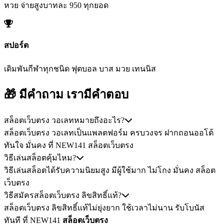
หวย จ่ายสูงบาทละ 950 ทุกยอด
สปอร์ต
เดิมพันกีฬาทุกชนิด ฟุตบอล บาส มวย เทนนิส
🎁 มีคำถาม
เรามีคำตอบ
สล็อตเว็บตรง วอเลทหมายถึงอะไร?
สล็อตเว็บตรง วอเลทเป็นแพลตฟอร์ม ครบวงจร ฝากถอนออโต้
ทันใจ มั่นคง ที่ NEW141 สล็อตเว็บตรง
วิธีเล่นสล็อตคุ้มไหม?
วิธีเล่นสล็อตได้รับความนิยมสูง มีผู้ใช้มาก ไม่โกง มั่นคง สล็อต
เว็บตรง
วิธีสมัครสล็อตเว็บตรง ลิขสิทธิ์แท้?
สล็อตเว็บตรง ลิขสิทธิ์แท้ไม่ยุ่งยาก ใช้เวลาไม่นาน รับโบนัส
ทันที ที่ NEW141
สล็อตเว็บตรง