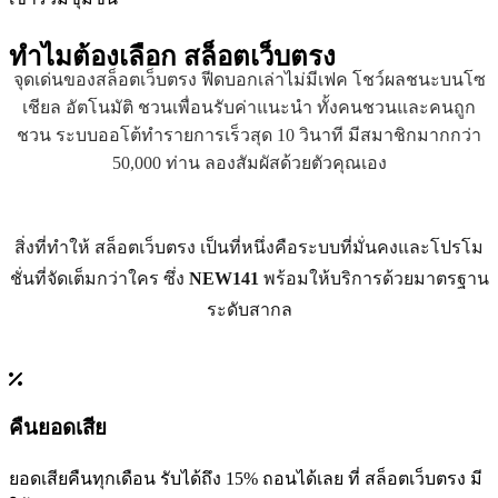
ทำไมต้องเลือก
สล็อตเว็บตรง
จุดเด่นของสล็อตเว็บตรง ฟีดบอกเล่าไม่มีเฟค โชว์ผลชนะบนโซ
เชียล อัตโนมัติ ชวนเพื่อนรับค่าแนะนำ ทั้งคนชวนและคนถูก
ชวน ระบบออโต้ทำรายการเร็วสุด 10 วินาที มีสมาชิกมากกว่า
50,000 ท่าน ลองสัมผัสด้วยตัวคุณเอง
สิ่งที่ทำให้ สล็อตเว็บตรง เป็นที่หนึ่งคือระบบที่มั่นคงและโปรโม
ชั่นที่จัดเต็มกว่าใคร ซึ่ง
NEW141
พร้อมให้บริการด้วยมาตรฐาน
ระดับสากล
คืนยอดเสีย
ยอดเสียคืนทุกเดือน รับได้ถึง 15% ถอนได้เลย ที่ สล็อตเว็บตรง มี