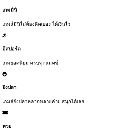
เกมมินิ
เกมส์มินิไม่ต้องคิดเยอะ ได้เงินไว
อีสปอร์ต
เกมยอดนิยม ครบทุกแมตช์
ยิงปลา
เกมส์ยิงปลาหลากหลายค่าย สนุกได้เลย
หวย