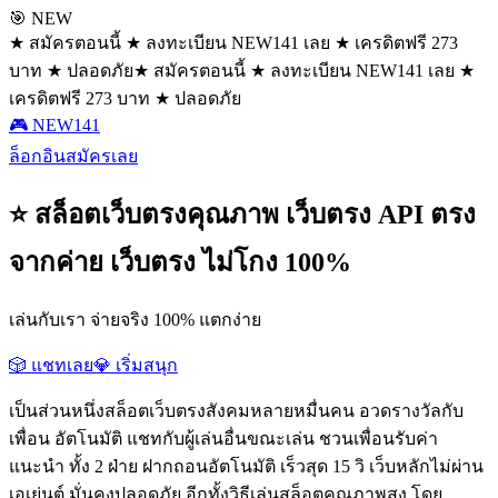
🎯 NEW
★ สมัครตอนนี้ ★ ลงทะเบียน NEW141 เลย ★ เครดิตฟรี 273
บาท ★ ปลอดภัย
★ สมัครตอนนี้ ★ ลงทะเบียน NEW141 เลย ★
เครดิตฟรี 273 บาท ★ ปลอดภัย
🎮 NEW141
ล็อกอิน
สมัครเลย
⭐ สล็อตเว็บตรงคุณภาพ เว็บตรง API ตรง
จากค่าย เว็บตรง ไม่โกง 100%
เล่นกับเรา จ่ายจริง 100% แตกง่าย
🎲 แชทเลย
💎 เริ่มสนุก
เป็นส่วนหนึ่งสล็อตเว็บตรงสังคมหลายหมื่นคน อวดรางวัลกับ
เพื่อน อัตโนมัติ แชทกับผู้เล่นอื่นขณะเล่น ชวนเพื่อนรับค่า
แนะนำ ทั้ง 2 ฝ่าย ฝากถอนอัตโนมัติ เร็วสุด 15 วิ เว็บหลักไม่ผ่าน
เอเย่นต์ มั่นคงปลอดภัย อีกทั้งวิธีเล่นสล็อตคุณภาพสูง โดย