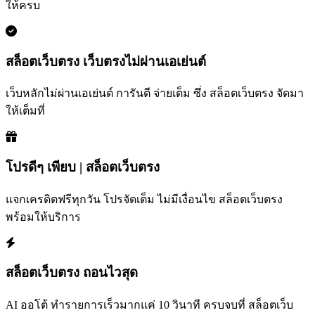
ให้ครบ
สล็อตเว็บตรง เว็บตรงไม่ผ่านเอเย่นต์
เว็บหลักไม่ผ่านเอเย่นต์ การันตี จ่ายเต็ม ซึ่ง สล็อตเว็บตรง จัดมา
ให้เต็มที่
โปรดีๆ เพียบ | สล็อตเว็บตรง
แจกเครดิตฟรีทุกวัน โปรจัดเต็ม ไม่มีเงื่อนไข สล็อตเว็บตรง
พร้อมให้บริการ
สล็อตเว็บตรง ถอนไวสุด
AI ออโต้ ทำรายการเร็วมากแค่ 10 วินาที ครบจบที่ สล็อตเว็บ