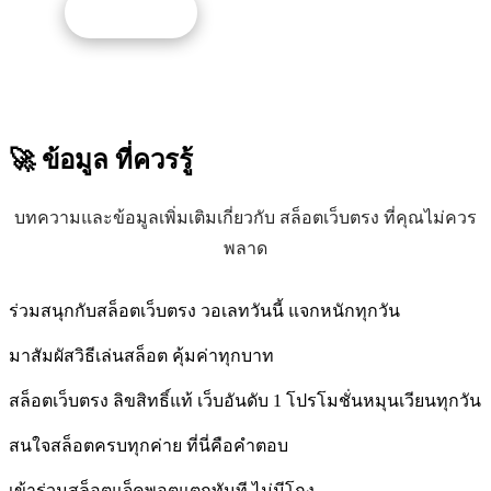
รับโปรนี้
🚀 ข้อมูล
ที่ควรรู้
บทความและข้อมูลเพิ่มเติมเกี่ยวกับ สล็อตเว็บตรง ที่คุณไม่ควร
พลาด
ร่วมสนุกกับสล็อตเว็บตรง วอเลทวันนี้ แจกหนักทุกวัน
มาสัมผัสวิธีเล่นสล็อต คุ้มค่าทุกบาท
สล็อตเว็บตรง ลิขสิทธิ์แท้ เว็บอันดับ 1 โปรโมชั่นหมุนเวียนทุกวัน
สนใจสล็อตครบทุกค่าย ที่นี่คือคำตอบ
เข้าร่วมสล็อตแจ็คพอตแตกทันที ไม่มีโกง