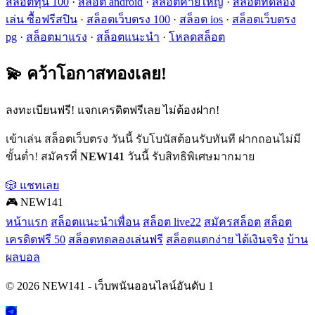
สล็อตทุน 100
·
สล็อต android
·
สล็อตค่ายใหญ่
·
สล็อตทดลอง
เล่น ซื้อฟรีสปิน
·
สล็อตเว็บตรง 100
·
สล็อต ios
·
สล็อตเว็บตรง
pg
·
สล็อตมาแรง
·
สล็อตแนะนำ
·
โหลดสล็อต
💫 คว้าโอกาสทองเลย!
ลงทะเบียนฟรี! แจกเครดิตฟรีเลย ไม่ต้องฝาก!
เข้าเล่น สล็อตเว็บตรง วันนี้ รับโบนัสต้อนรับทันที ฝากถอนไม่มี
ขั้นต่ำ! สมัครที่
NEW141
วันนี้ รับสิทธิพิเศษมากมาย
🎲 แชทเลย
🎮 NEW141
หน้าแรก
สล็อตแนะนำเพื่อน
สล็อต live22
สมัครสล็อต
สล็อต
เครดิตฟรี 50
สล็อตทดลองเล่นฟรี
สล็อตแตกง่าย ได้เงินจริง
บ้าน
ผลบอล
© 2026 NEW141 - เว็บพนันออนไลน์อันดับ 1