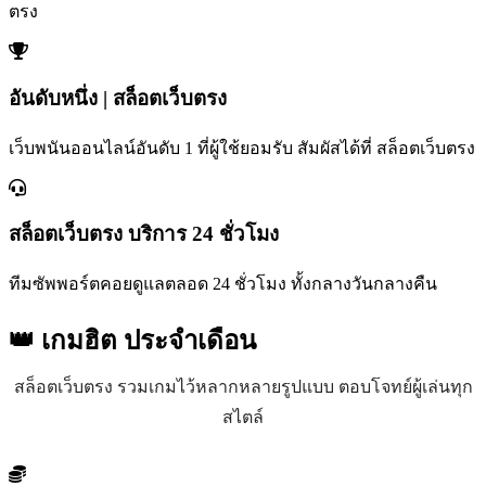
ตรง
อันดับหนึ่ง | สล็อตเว็บตรง
เว็บพนันออนไลน์อันดับ 1 ที่ผู้ใช้ยอมรับ สัมผัสได้ที่ สล็อตเว็บตรง
สล็อตเว็บตรง บริการ 24 ชั่วโมง
ทีมซัพพอร์ตคอยดูแลตลอด 24 ชั่วโมง ทั้งกลางวันกลางคืน
👑 เกมฮิต
ประจำเดือน
สล็อตเว็บตรง รวมเกมไว้หลากหลายรูปแบบ ตอบโจทย์ผู้เล่นทุก
สไตล์