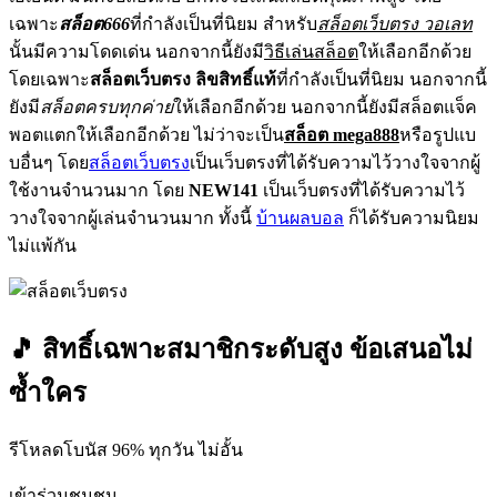
เฉพาะ
สล็อต666
ที่กำลังเป็นที่นิยม สำหรับ
สล็อตเว็บตรง วอเลท
นั้นมีความโดดเด่น นอกจากนี้ยังมี
วิธีเล่นสล็อต
ให้เลือกอีกด้วย
โดยเฉพาะ
สล็อตเว็บตรง ลิขสิทธิ์แท้
ที่กำลังเป็นที่นิยม นอกจากนี้
ยังมี
สล็อตครบทุกค่าย
ให้เลือกอีกด้วย นอกจากนี้ยังมีสล็อตแจ็ค
พอตแตกให้เลือกอีกด้วย ไม่ว่าจะเป็น
สล็อต mega888
หรือรูปแบ
บอื่นๆ โดย
สล็อตเว็บตรง
เป็นเว็บตรงที่ได้รับความไว้วางใจจากผู้
ใช้งานจำนวนมาก โดย
NEW141
เป็นเว็บตรงที่ได้รับความไว้
วางใจจากผู้เล่นจำนวนมาก ทั้งนี้
บ้านผลบอล
ก็ได้รับความนิยม
ไม่แพ้กัน
🎵 สิทธิ์เฉพาะสมาชิกระดับสูง ข้อเสนอไม่
ซ้ำใคร
รีโหลดโบนัส 96% ทุกวัน ไม่อั้น
เข้าร่วมชุมชน