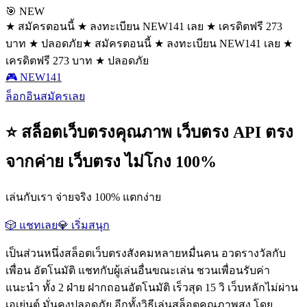
🎯 NEW
★ สมัครตอนนี้ ★ ลงทะเบียน NEW141 เลย ★ เครดิตฟรี 273
บาท ★ ปลอดภัย
★ สมัครตอนนี้ ★ ลงทะเบียน NEW141 เลย ★
เครดิตฟรี 273 บาท ★ ปลอดภัย
🎮 NEW141
ล็อกอิน
สมัครเลย
⭐ สล็อตเว็บตรงคุณภาพ เว็บตรง API ตรง
จากค่าย เว็บตรง ไม่โกง 100%
เล่นกับเรา จ่ายจริง 100% แตกง่าย
🎲 แชทเลย
💎 เริ่มสนุก
เป็นส่วนหนึ่งสล็อตเว็บตรงสังคมหลายหมื่นคน อวดรางวัลกับ
เพื่อน อัตโนมัติ แชทกับผู้เล่นอื่นขณะเล่น ชวนเพื่อนรับค่า
แนะนำ ทั้ง 2 ฝ่าย ฝากถอนอัตโนมัติ เร็วสุด 15 วิ เว็บหลักไม่ผ่าน
เอเย่นต์ มั่นคงปลอดภัย อีกทั้งวิธีเล่นสล็อตคุณภาพสูง โดย