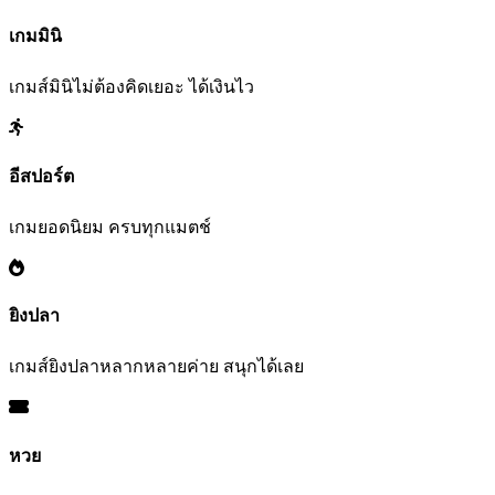
เกมมินิ
เกมส์มินิไม่ต้องคิดเยอะ ได้เงินไว
อีสปอร์ต
เกมยอดนิยม ครบทุกแมตช์
ยิงปลา
เกมส์ยิงปลาหลากหลายค่าย สนุกได้เลย
หวย