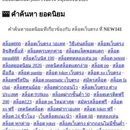
🎰 คำค้นหา
ยอดนิยม
คำค้นหายอดนิยมที่เกี่ยวข้องกับ สล็อตเว็บตรง ที่
NEW141
สล็อต666
·
สล็อตเว็บตรง วอเลท
·
วิธีเล่นสล็อต
·
สล็อตเว็บตรง
ลิขสิทธิ์แท้
·
สล็อตครบทุกค่าย
·
สล็อตแจ็คพอตแตก
·
สล็อต
mega888
·
สล็อตโบนัส 100
·
สล็อตทดลองเล่น pg
·
สล็อต netent
·
สล็อตยอดนิยม 2026
·
เทคนิคสล็อตแตกง่าย
·
สล็อต pp
·
สล็อต
มือถือ
·
สล็อต pantip
·
สล็อต joker เว็บตรง
·
สล็อต xo เว็บตรง
·
สล็อตฟรีสปิน
·
สล็อต pragmatic เว็บตรง
·
สมัครสล็อต
·
สล็อต fa
chai
·
สล็อตทุนน้อย
·
สล็อตฝากถอนไว
·
สล็อตเว็บตรง ต่าง
ประเทศ
·
สล็อต 918kiss
·
สล็อตฝากขั้นต่ำ 50
·
สล็อตเครดิตฟรี
200
·
สล็อต123
·
สล็อต pg ใหม่ล่าสุด
·
สมัครสล็อตฟรี
·
สล็อต
xo ฟรี
·
เทคนิคสล็อต
·
สล็อตฝากวอเลท
·
สล็อต joker ฟรี
·
สล็อต 24 ชั่วโมง
·
เว็บสล็อตแนะนำ
·
สล็อต jili
·
ทดลองเล่น
สล็อต ทุกค่าย
·
สล็อต joker
·
สล็อตเว็บตรง ฝากถอนไม่มีขั้นต่ำ
·