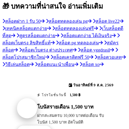
🎁 บทความที่น่าสนใจ
อ่านเพิ่มเติม
สล็อตฝาก 1 รับ 50
สล็อตทดลองเล่น pg
สล็อต live22
เทคนิคสล็อตแตกง่าย
สล็อตทดลองเล่นฟรี
เว็บสล็อตดี
ที่สุด
สูตรสล็อตแตกง่าย
สล็อตแตกง่าย ได้เงินจริง
สล็อตเว็บตรง ลิขสิทธิ์แท้
สล็อต pg ทดลองเล่น
สมัคร
สล็อต
สล็อตเว็บตรง ต่างประเทศ
สล็อต yggdrasil
สล็อตโปรสมาชิกใหม่
สล็อตเครดิตฟรี 50
สล็อตวอเลท
วิธีเล่นสล็อต
สล็อตแนะนำเพื่อน
สล็อต xo
วันอาทิตย์ที่ 9 ส.ค. 2569
1,500 ฿
โปรโมชั่นวันนี้
โบนัสรายเดือน 1,500 บาท
ฝากสะสมครบ 10,000 บาทต่อเดือน รับ
โบนัส 1,500 บาท อัตโนมัติ