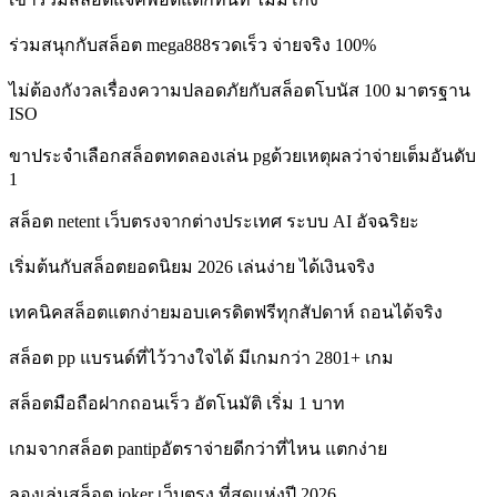
ร่วมสนุกกับสล็อต mega888รวดเร็ว จ่ายจริง 100%
ไม่ต้องกังวลเรื่องความปลอดภัยกับสล็อตโบนัส 100 มาตรฐาน
ISO
ขาประจำเลือกสล็อตทดลองเล่น pgด้วยเหตุผลว่าจ่ายเต็มอันดับ
1
สล็อต netent เว็บตรงจากต่างประเทศ ระบบ AI อัจฉริยะ
เริ่มต้นกับสล็อตยอดนิยม 2026 เล่นง่าย ได้เงินจริง
เทคนิคสล็อตแตกง่ายมอบเครดิตฟรีทุกสัปดาห์ ถอนได้จริง
สล็อต pp แบรนด์ที่ไว้วางใจได้ มีเกมกว่า 2801+ เกม
สล็อตมือถือฝากถอนเร็ว อัตโนมัติ เริ่ม 1 บาท
เกมจากสล็อต pantipอัตราจ่ายดีกว่าที่ไหน แตกง่าย
ลองเล่นสล็อต joker เว็บตรง ที่สุดแห่งปี 2026