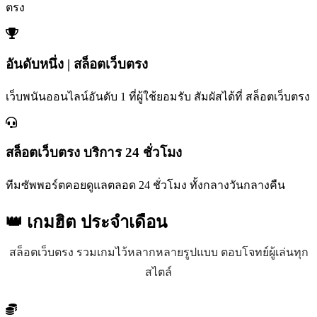
ตรง
อันดับหนึ่ง | สล็อตเว็บตรง
เว็บพนันออนไลน์อันดับ 1 ที่ผู้ใช้ยอมรับ สัมผัสได้ที่ สล็อตเว็บตรง
สล็อตเว็บตรง บริการ 24 ชั่วโมง
ทีมซัพพอร์ตคอยดูแลตลอด 24 ชั่วโมง ทั้งกลางวันกลางคืน
👑 เกมฮิต
ประจำเดือน
สล็อตเว็บตรง รวมเกมไว้หลากหลายรูปแบบ ตอบโจทย์ผู้เล่นทุก
สไตล์