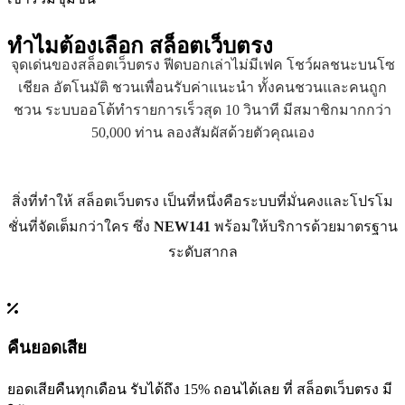
ทำไมต้องเลือก
สล็อตเว็บตรง
จุดเด่นของสล็อตเว็บตรง ฟีดบอกเล่าไม่มีเฟค โชว์ผลชนะบนโซ
เชียล อัตโนมัติ ชวนเพื่อนรับค่าแนะนำ ทั้งคนชวนและคนถูก
ชวน ระบบออโต้ทำรายการเร็วสุด 10 วินาที มีสมาชิกมากกว่า
50,000 ท่าน ลองสัมผัสด้วยตัวคุณเอง
สิ่งที่ทำให้ สล็อตเว็บตรง เป็นที่หนึ่งคือระบบที่มั่นคงและโปรโม
ชั่นที่จัดเต็มกว่าใคร ซึ่ง
NEW141
พร้อมให้บริการด้วยมาตรฐาน
ระดับสากล
คืนยอดเสีย
ยอดเสียคืนทุกเดือน รับได้ถึง 15% ถอนได้เลย ที่ สล็อตเว็บตรง มี