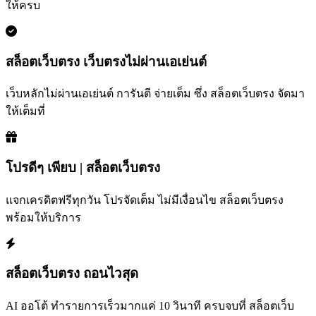
ให้ครบ
สล็อตเว็บตรง เว็บตรงไม่ผ่านเอเย่นต์
เว็บหลักไม่ผ่านเอเย่นต์ การันตี จ่ายเต็ม ซึ่ง สล็อตเว็บตรง จัดมา
ให้เต็มที่
โปรดีๆ เพียบ | สล็อตเว็บตรง
แจกเครดิตฟรีทุกวัน โปรจัดเต็ม ไม่มีเงื่อนไข สล็อตเว็บตรง
พร้อมให้บริการ
สล็อตเว็บตรง ถอนไวสุด
AI ออโต้ ทำรายการเร็วมากแค่ 10 วินาที ครบจบที่ สล็อตเว็บ