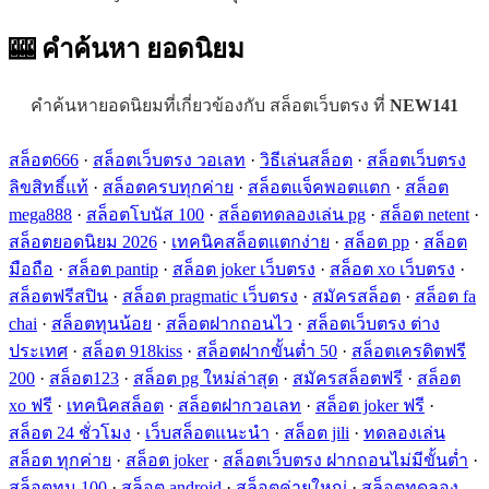
🎰 คำค้นหา
ยอดนิยม
คำค้นหายอดนิยมที่เกี่ยวข้องกับ สล็อตเว็บตรง ที่
NEW141
สล็อต666
·
สล็อตเว็บตรง วอเลท
·
วิธีเล่นสล็อต
·
สล็อตเว็บตรง
ลิขสิทธิ์แท้
·
สล็อตครบทุกค่าย
·
สล็อตแจ็คพอตแตก
·
สล็อต
mega888
·
สล็อตโบนัส 100
·
สล็อตทดลองเล่น pg
·
สล็อต netent
·
สล็อตยอดนิยม 2026
·
เทคนิคสล็อตแตกง่าย
·
สล็อต pp
·
สล็อต
มือถือ
·
สล็อต pantip
·
สล็อต joker เว็บตรง
·
สล็อต xo เว็บตรง
·
สล็อตฟรีสปิน
·
สล็อต pragmatic เว็บตรง
·
สมัครสล็อต
·
สล็อต fa
chai
·
สล็อตทุนน้อย
·
สล็อตฝากถอนไว
·
สล็อตเว็บตรง ต่าง
ประเทศ
·
สล็อต 918kiss
·
สล็อตฝากขั้นต่ำ 50
·
สล็อตเครดิตฟรี
200
·
สล็อต123
·
สล็อต pg ใหม่ล่าสุด
·
สมัครสล็อตฟรี
·
สล็อต
xo ฟรี
·
เทคนิคสล็อต
·
สล็อตฝากวอเลท
·
สล็อต joker ฟรี
·
สล็อต 24 ชั่วโมง
·
เว็บสล็อตแนะนำ
·
สล็อต jili
·
ทดลองเล่น
สล็อต ทุกค่าย
·
สล็อต joker
·
สล็อตเว็บตรง ฝากถอนไม่มีขั้นต่ำ
·
สล็อตทุน 100
·
สล็อต android
·
สล็อตค่ายใหญ่
·
สล็อตทดลอง