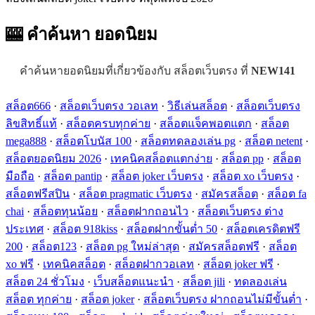
🎰 คำค้นหา
ยอดนิยม
คำค้นหายอดนิยมที่เกี่ยวข้องกับ สล็อตเว็บตรง ที่
NEW141
สล็อต666
·
สล็อตเว็บตรง วอเลท
·
วิธีเล่นสล็อต
·
สล็อตเว็บตรง
ลิขสิทธิ์แท้
·
สล็อตครบทุกค่าย
·
สล็อตแจ็คพอตแตก
·
สล็อต
mega888
·
สล็อตโบนัส 100
·
สล็อตทดลองเล่น pg
·
สล็อต netent
·
สล็อตยอดนิยม 2026
·
เทคนิคสล็อตแตกง่าย
·
สล็อต pp
·
สล็อต
มือถือ
·
สล็อต pantip
·
สล็อต joker เว็บตรง
·
สล็อต xo เว็บตรง
·
สล็อตฟรีสปิน
·
สล็อต pragmatic เว็บตรง
·
สมัครสล็อต
·
สล็อต fa
chai
·
สล็อตทุนน้อย
·
สล็อตฝากถอนไว
·
สล็อตเว็บตรง ต่าง
ประเทศ
·
สล็อต 918kiss
·
สล็อตฝากขั้นต่ำ 50
·
สล็อตเครดิตฟรี
200
·
สล็อต123
·
สล็อต pg ใหม่ล่าสุด
·
สมัครสล็อตฟรี
·
สล็อต
xo ฟรี
·
เทคนิคสล็อต
·
สล็อตฝากวอเลท
·
สล็อต joker ฟรี
·
สล็อต 24 ชั่วโมง
·
เว็บสล็อตแนะนำ
·
สล็อต jili
·
ทดลองเล่น
สล็อต ทุกค่าย
·
สล็อต joker
·
สล็อตเว็บตรง ฝากถอนไม่มีขั้นต่ำ
·