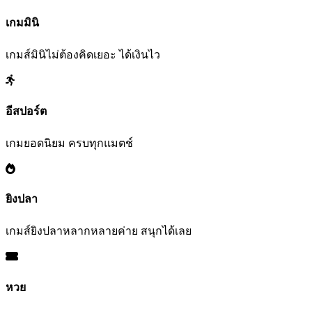
เกมมินิ
เกมส์มินิไม่ต้องคิดเยอะ ได้เงินไว
อีสปอร์ต
เกมยอดนิยม ครบทุกแมตช์
ยิงปลา
เกมส์ยิงปลาหลากหลายค่าย สนุกได้เลย
หวย