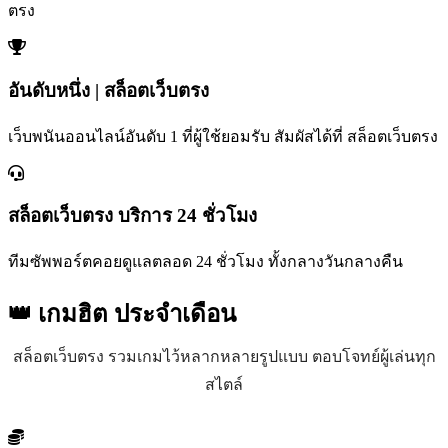
ตรง
อันดับหนึ่ง | สล็อตเว็บตรง
เว็บพนันออนไลน์อันดับ 1 ที่ผู้ใช้ยอมรับ สัมผัสได้ที่ สล็อตเว็บตรง
สล็อตเว็บตรง บริการ 24 ชั่วโมง
ทีมซัพพอร์ตคอยดูแลตลอด 24 ชั่วโมง ทั้งกลางวันกลางคืน
👑 เกมฮิต
ประจำเดือน
สล็อตเว็บตรง รวมเกมไว้หลากหลายรูปแบบ ตอบโจทย์ผู้เล่นทุก
สไตล์