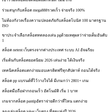
ร่วมสนุกกับสล็อต mega888รวดเร็ว จ่ายจริง 100%
ไม่ต้องกังวลเรื่องความปลอดภัยกับสล็อตโบนัส 100 มาตรฐาน
ISO
ขาประจำเลือกสล็อตทดลองเล่น pgด้วยเหตุผลว่าจ่ายเต็มอันดับ
1
สล็อต netent เว็บตรงจากต่างประเทศ ระบบ AI อัจฉริยะ
เริ่มต้นกับสล็อตยอดนิยม 2026 เล่นง่าย ได้เงินจริง
เทคนิคสล็อตแตกง่ายมอบเครดิตฟรีทุกสัปดาห์ ถอนได้จริง
สล็อต pp แบรนด์ที่ไว้วางใจได้ มีเกมกว่า 2801+ เกม
สล็อตมือถือฝากถอนเร็ว อัตโนมัติ เริ่ม 1 บาท
เกมจากสล็อต pantipอัตราจ่ายดีกว่าที่ไหน แตกง่าย
ลองเล่นสล็อต joker เว็บตรง ที่สุดแห่งปี 2026