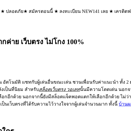
ท ★ ปลอดภัย
★ สมัครตอนนี้ ★ ลงทะเบียน NEW141 เลย ★ เครดิตฟ
กค่าย เว็บตรง ไม่โกง 100%
ตโนมัติ แชทกับผู้เล่นอื่นขณะเล่น ชวนเพื่อนรับค่าแนะนำ ทั้ง 2 ฝ่า
ลังเป็นที่นิยม สำหรับ
สล็อตเว็บตรง วอเลท
นั้นมีความโดดเด่น นอกจาก
ลือกอีกด้วย นอกจากนี้ยังมีสล็อตแจ็คพอตแตกให้เลือกอีกด้วย ไม่ว่
เป็นเว็บตรงที่ได้รับความไว้วางใจจากผู้เล่นจำนวนมาก ทั้งนี้
บ้าน