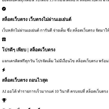
สล็อตเว็บตรง เว็บตรงไม่ผ่านเอเย่นต์
เว็บหลักไม่ผ่านเอเย่นต์ การันตี จ่ายเต็ม ซึ่ง สล็อตเว็บตรง จัดมาให้
โปรดีๆ เพียบ | สล็อตเว็บตรง
แจกเครดิตฟรีทุกวัน โปรจัดเต็ม ไม่มีเงื่อนไข สล็อตเว็บตรง พร้อ
สล็อตเว็บตรง ถอนไวสุด
AI ออโต้ ทำรายการเร็วมากแค่ 10 วินาที ครบจบที่ สล็อตเว็บตรง