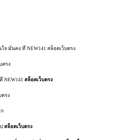
จ มั่นคง ที่ NEW141 สล็อตเว็บตรง
็บตรง
ี ที่ NEW141
สล็อตเว็บตรง
็บตรง
ีก
อป
สล็อตเว็บตรง