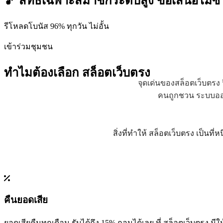
🎵 สิทธิ์เฉพาะสมาชิกระดับสูง ข้อเสนอไม่ซ
รีโหลดโบนัส 96% ทุกวัน ไม่อั้น
เข้าร่วมชุมชน
ทำไมต้องเลือก
สล็อตเว็บตรง
จุดเด่นของสล็อตเว็บตรง
คนถูกชวน ระบบออโต
สิ่งที่ทำให้ สล็อตเว็บตรง เป็นที่
คืนยอดเสีย
ยอดเสียคืนทุกเดือน รับได้ถึง 15% ถอนได้เลย ที่ สล็อตเว็บตรง มี