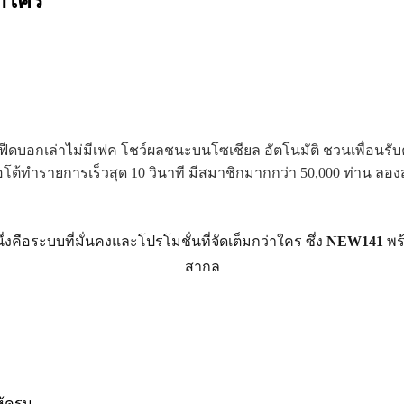
้ำใคร
 ฟีดบอกเล่าไม่มีเฟค โชว์ผลชนะบนโซเชียล อัตโนมัติ ชวนเพื่อนร
้ทำรายการเร็วสุด 10 วินาที มีสมาชิกมากกว่า 50,000 ท่าน ลองส
หนึ่งคือระบบที่มั่นคงและโปรโมชั่นที่จัดเต็มกว่าใคร ซึ่ง
NEW141
พร
สากล
ให้ครบ