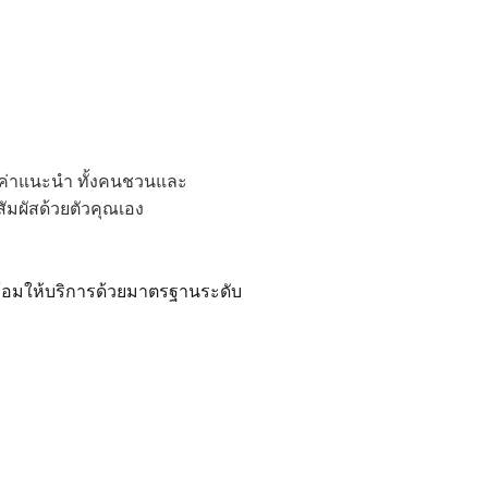
ับค่าแนะนำ ทั้งคนชวนและ
ัมผัสด้วยตัวคุณเอง
้อมให้บริการด้วยมาตรฐานระดับ