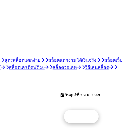
สูตรสล็อตแตกง่าย
สล็อตแตกง่าย ได้เงินจริง
สล็อตเว็บ
่
สล็อตเครดิตฟรี 50
สล็อตวอเลท
วิธีเล่นสล็อต
วันศุกร์ที่ 7 ส.ค. 2569
รับโปรนี้