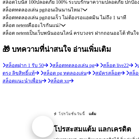
สล็อตโบนัส 100ปลอดภัย 100% ระบบรักษาความปลอดภัย ปกป้อง
สล็อตทดลองเล่น pgถอนเงินนานไหม?
สล็อตทดลองเล่น pgถอนเร็ว ไม่ต้องรอแอดมิน ไม่ถึง 1 นาที
สล็อต netentคืออะไรกันแน่?
สล็อต netentเป็นเว็บพนันออนไลน์ ครบวงจร ฝากถอนออโต้ ทันใ
🎁 บทความที่น่าสนใจ
อ่านเพิ่มเติม
สล็อตฝาก 1 รับ 50
สล็อตทดลองเล่น pg
สล็อต live22
ตรง ลิขสิทธิ์แท้
สล็อต pg ทดลองเล่น
สมัครสล็อต
สล็อ
สล็อตแนะนำเพื่อน
สล็อต xo
แต้ม
โปรโมชั่นวันนี้
โปรสะสมแต้ม แลกเครดิต