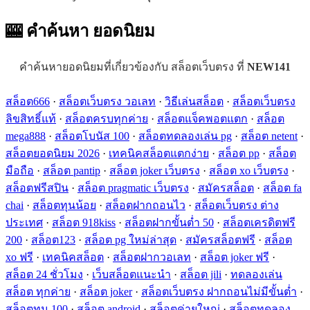
🎰 คำค้นหา
ยอดนิยม
คำค้นหายอดนิยมที่เกี่ยวข้องกับ สล็อตเว็บตรง ที่
NEW141
สล็อต666
·
สล็อตเว็บตรง วอเลท
·
วิธีเล่นสล็อต
·
สล็อตเว็บตรง
ลิขสิทธิ์แท้
·
สล็อตครบทุกค่าย
·
สล็อตแจ็คพอตแตก
·
สล็อต
mega888
·
สล็อตโบนัส 100
·
สล็อตทดลองเล่น pg
·
สล็อต netent
·
สล็อตยอดนิยม 2026
·
เทคนิคสล็อตแตกง่าย
·
สล็อต pp
·
สล็อต
มือถือ
·
สล็อต pantip
·
สล็อต joker เว็บตรง
·
สล็อต xo เว็บตรง
·
สล็อตฟรีสปิน
·
สล็อต pragmatic เว็บตรง
·
สมัครสล็อต
·
สล็อต fa
chai
·
สล็อตทุนน้อย
·
สล็อตฝากถอนไว
·
สล็อตเว็บตรง ต่าง
ประเทศ
·
สล็อต 918kiss
·
สล็อตฝากขั้นต่ำ 50
·
สล็อตเครดิตฟรี
200
·
สล็อต123
·
สล็อต pg ใหม่ล่าสุด
·
สมัครสล็อตฟรี
·
สล็อต
xo ฟรี
·
เทคนิคสล็อต
·
สล็อตฝากวอเลท
·
สล็อต joker ฟรี
·
สล็อต 24 ชั่วโมง
·
เว็บสล็อตแนะนำ
·
สล็อต jili
·
ทดลองเล่น
สล็อต ทุกค่าย
·
สล็อต joker
·
สล็อตเว็บตรง ฝากถอนไม่มีขั้นต่ำ
·
สล็อตทุน 100
·
สล็อต android
·
สล็อตค่ายใหญ่
·
สล็อตทดลอง