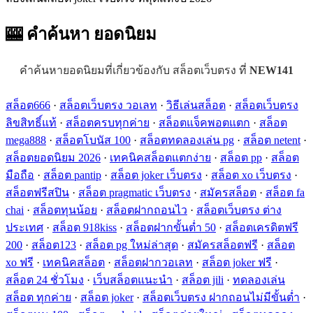
🎰 คำค้นหา
ยอดนิยม
คำค้นหายอดนิยมที่เกี่ยวข้องกับ สล็อตเว็บตรง ที่
NEW141
สล็อต666
·
สล็อตเว็บตรง วอเลท
·
วิธีเล่นสล็อต
·
สล็อตเว็บตรง
ลิขสิทธิ์แท้
·
สล็อตครบทุกค่าย
·
สล็อตแจ็คพอตแตก
·
สล็อต
mega888
·
สล็อตโบนัส 100
·
สล็อตทดลองเล่น pg
·
สล็อต netent
·
สล็อตยอดนิยม 2026
·
เทคนิคสล็อตแตกง่าย
·
สล็อต pp
·
สล็อต
มือถือ
·
สล็อต pantip
·
สล็อต joker เว็บตรง
·
สล็อต xo เว็บตรง
·
สล็อตฟรีสปิน
·
สล็อต pragmatic เว็บตรง
·
สมัครสล็อต
·
สล็อต fa
chai
·
สล็อตทุนน้อย
·
สล็อตฝากถอนไว
·
สล็อตเว็บตรง ต่าง
ประเทศ
·
สล็อต 918kiss
·
สล็อตฝากขั้นต่ำ 50
·
สล็อตเครดิตฟรี
200
·
สล็อต123
·
สล็อต pg ใหม่ล่าสุด
·
สมัครสล็อตฟรี
·
สล็อต
xo ฟรี
·
เทคนิคสล็อต
·
สล็อตฝากวอเลท
·
สล็อต joker ฟรี
·
สล็อต 24 ชั่วโมง
·
เว็บสล็อตแนะนำ
·
สล็อต jili
·
ทดลองเล่น
สล็อต ทุกค่าย
·
สล็อต joker
·
สล็อตเว็บตรง ฝากถอนไม่มีขั้นต่ำ
·