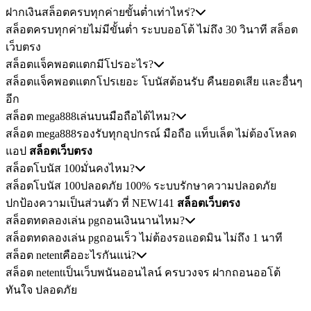
ฝากเงินสล็อตครบทุกค่ายขั้นต่ำเท่าไหร่?
สล็อตครบทุกค่ายไม่มีขั้นต่ำ ระบบออโต้ ไม่ถึง 30 วินาที สล็อต
เว็บตรง
สล็อตแจ็คพอตแตกมีโปรอะไร?
สล็อตแจ็คพอตแตกโปรเยอะ โบนัสต้อนรับ คืนยอดเสีย และอื่นๆ
อีก
สล็อต mega888เล่นบนมือถือได้ไหม?
สล็อต mega888รองรับทุกอุปกรณ์ มือถือ แท็บเล็ต ไม่ต้องโหลด
แอป
สล็อตเว็บตรง
สล็อตโบนัส 100มั่นคงไหม?
สล็อตโบนัส 100ปลอดภัย 100% ระบบรักษาความปลอดภัย
ปกป้องความเป็นส่วนตัว ที่ NEW141
สล็อตเว็บตรง
สล็อตทดลองเล่น pgถอนเงินนานไหม?
สล็อตทดลองเล่น pgถอนเร็ว ไม่ต้องรอแอดมิน ไม่ถึง 1 นาที
สล็อต netentคืออะไรกันแน่?
สล็อต netentเป็นเว็บพนันออนไลน์ ครบวงจร ฝากถอนออโต้
ทันใจ ปลอดภัย