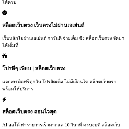
ให้ครบ
สล็อตเว็บตรง เว็บตรงไม่ผ่านเอเย่นต์
เว็บหลักไม่ผ่านเอเย่นต์ การันตี จ่ายเต็ม ซึ่ง สล็อตเว็บตรง จัดมา
ให้เต็มที่
โปรดีๆ เพียบ | สล็อตเว็บตรง
แจกเครดิตฟรีทุกวัน โปรจัดเต็ม ไม่มีเงื่อนไข สล็อตเว็บตรง
พร้อมให้บริการ
สล็อตเว็บตรง ถอนไวสุด
AI ออโต้ ทำรายการเร็วมากแค่ 10 วินาที ครบจบที่ สล็อตเว็บ