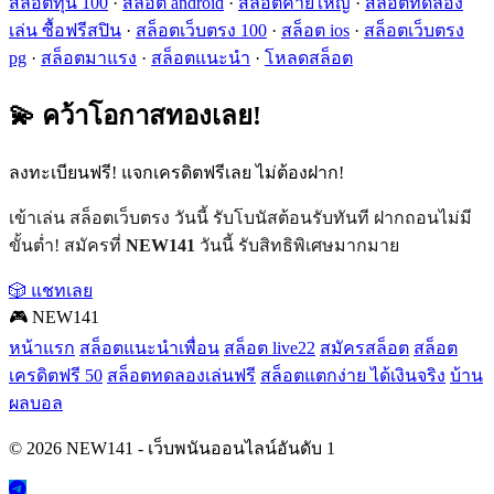
สล็อตทุน 100
·
สล็อต android
·
สล็อตค่ายใหญ่
·
สล็อตทดลอง
เล่น ซื้อฟรีสปิน
·
สล็อตเว็บตรง 100
·
สล็อต ios
·
สล็อตเว็บตรง
pg
·
สล็อตมาแรง
·
สล็อตแนะนำ
·
โหลดสล็อต
💫 คว้าโอกาสทองเลย!
ลงทะเบียนฟรี! แจกเครดิตฟรีเลย ไม่ต้องฝาก!
เข้าเล่น สล็อตเว็บตรง วันนี้ รับโบนัสต้อนรับทันที ฝากถอนไม่มี
ขั้นต่ำ! สมัครที่
NEW141
วันนี้ รับสิทธิพิเศษมากมาย
🎲 แชทเลย
🎮 NEW141
หน้าแรก
สล็อตแนะนำเพื่อน
สล็อต live22
สมัครสล็อต
สล็อต
เครดิตฟรี 50
สล็อตทดลองเล่นฟรี
สล็อตแตกง่าย ได้เงินจริง
บ้าน
ผลบอล
© 2026 NEW141 - เว็บพนันออนไลน์อันดับ 1