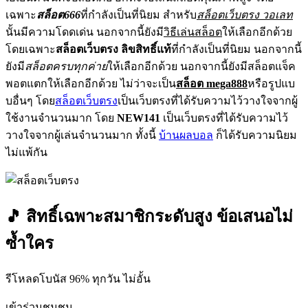
เฉพาะ
สล็อต666
ที่กำลังเป็นที่นิยม สำหรับ
สล็อตเว็บตรง วอเลท
นั้นมีความโดดเด่น นอกจากนี้ยังมี
วิธีเล่นสล็อต
ให้เลือกอีกด้วย
โดยเฉพาะ
สล็อตเว็บตรง ลิขสิทธิ์แท้
ที่กำลังเป็นที่นิยม นอกจากนี้
ยังมี
สล็อตครบทุกค่าย
ให้เลือกอีกด้วย นอกจากนี้ยังมีสล็อตแจ็ค
พอตแตกให้เลือกอีกด้วย ไม่ว่าจะเป็น
สล็อต mega888
หรือรูปแบ
บอื่นๆ โดย
สล็อตเว็บตรง
เป็นเว็บตรงที่ได้รับความไว้วางใจจากผู้
ใช้งานจำนวนมาก โดย
NEW141
เป็นเว็บตรงที่ได้รับความไว้
วางใจจากผู้เล่นจำนวนมาก ทั้งนี้
บ้านผลบอล
ก็ได้รับความนิยม
ไม่แพ้กัน
🎵 สิทธิ์เฉพาะสมาชิกระดับสูง ข้อเสนอไม่
ซ้ำใคร
รีโหลดโบนัส 96% ทุกวัน ไม่อั้น
เข้าร่วมชุมชน