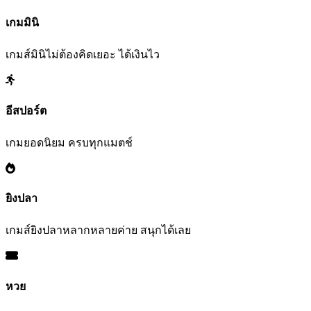
เกมมินิ
เกมส์มินิไม่ต้องคิดเยอะ ได้เงินไว
อีสปอร์ต
เกมยอดนิยม ครบทุกแมตช์
ยิงปลา
เกมส์ยิงปลาหลากหลายค่าย สนุกได้เลย
หวย