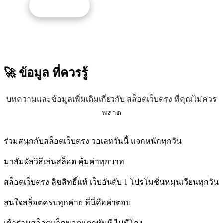
รับโปรนี้
🚀 ข้อมูล
ที่ควรรู้
บทความและข้อมูลเพิ่มเติมเกี่ยวกับ สล็อตเว็บตรง ที่คุณไม่ควร
พลาด
ร่วมสนุกกับสล็อตเว็บตรง วอเลทวันนี้ แจกหนักทุกวัน
มาสัมผัสวิธีเล่นสล็อต คุ้มค่าทุกบาท
สล็อตเว็บตรง ลิขสิทธิ์แท้ เว็บอันดับ 1 โปรโมชั่นหมุนเวียนทุกวัน
สนใจสล็อตครบทุกค่าย ที่นี่คือคำตอบ
เข้าร่วมสล็อตแจ็คพอตแตกทันที ไม่มีโกง