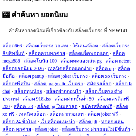
🎰 คำค้นหา
ยอดนิยม
คำค้นหายอดนิยมที่เกี่ยวข้องกับ สล็อตเว็บตรง ที่
NEW141
สล็อต666
·
สล็อตเว็บตรง วอเลท
·
วิธีเล่นสล็อต
·
สล็อตเว็บตรง
ลิขสิทธิ์แท้
·
สล็อตครบทุกค่าย
·
สล็อตแจ็คพอตแตก
·
สล็อต
mega888
·
สล็อตโบนัส 100
·
สล็อตทดลองเล่น pg
·
สล็อต netent
·
สล็อตยอดนิยม 2026
·
เทคนิคสล็อตแตกง่าย
·
สล็อต pp
·
สล็อต
มือถือ
·
สล็อต pantip
·
สล็อต joker เว็บตรง
·
สล็อต xo เว็บตรง
·
สล็อตฟรีสปิน
·
สล็อต pragmatic เว็บตรง
·
สมัครสล็อต
·
สล็อต fa
chai
·
สล็อตทุนน้อย
·
สล็อตฝากถอนไว
·
สล็อตเว็บตรง ต่าง
ประเทศ
·
สล็อต 918kiss
·
สล็อตฝากขั้นต่ำ 50
·
สล็อตเครดิตฟรี
200
·
สล็อต123
·
สล็อต pg ใหม่ล่าสุด
·
สมัครสล็อตฟรี
·
สล็อต
xo ฟรี
·
เทคนิคสล็อต
·
สล็อตฝากวอเลท
·
สล็อต joker ฟรี
·
สล็อต 24 ชั่วโมง
·
เว็บสล็อตแนะนำ
·
สล็อต jili
·
ทดลองเล่น
สล็อต ทุกค่าย
·
สล็อต joker
·
สล็อตเว็บตรง ฝากถอนไม่มีขั้นต่ำ
·