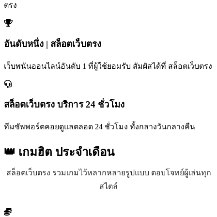
ตรง
อันดับหนึ่ง | สล็อตเว็บตรง
เว็บพนันออนไลน์อันดับ 1 ที่ผู้ใช้ยอมรับ สัมผัสได้ที่ สล็อตเว็บตรง
สล็อตเว็บตรง บริการ 24 ชั่วโมง
ทีมซัพพอร์ตคอยดูแลตลอด 24 ชั่วโมง ทั้งกลางวันกลางคืน
👑 เกมฮิต
ประจำเดือน
สล็อตเว็บตรง รวมเกมไว้หลากหลายรูปแบบ ตอบโจทย์ผู้เล่นทุก
สไตล์