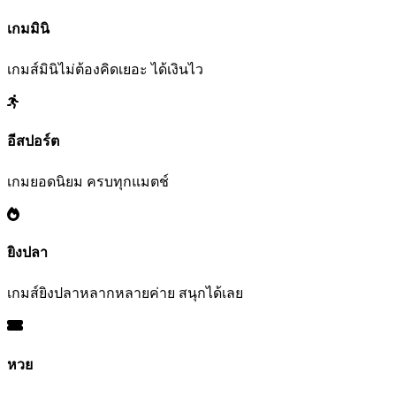
เกมมินิ
เกมส์มินิไม่ต้องคิดเยอะ ได้เงินไว
อีสปอร์ต
เกมยอดนิยม ครบทุกแมตช์
ยิงปลา
เกมส์ยิงปลาหลากหลายค่าย สนุกได้เลย
หวย