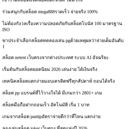
ร่วมสนุกกับสล็อต mega888รวดเร็ว จ่ายจริง 100%
ไม่ต้องกังวลเรื่องความปลอดภัยกับสล็อตโบนัส 100 มาตรฐาน
ISO
ขาประจำเลือกสล็อตทดลองเล่น pgด้วยเหตุผลว่าจ่ายเต็มอันดับ
1
สล็อต netent เว็บตรงจากต่างประเทศ ระบบ AI อัจฉริยะ
เริ่มต้นกับสล็อตยอดนิยม 2026 เล่นง่าย ได้เงินจริง
เทคนิคสล็อตแตกง่ายมอบเครดิตฟรีทุกสัปดาห์ ถอนได้จริง
สล็อต pp แบรนด์ที่ไว้วางใจได้ มีเกมกว่า 2801+ เกม
สล็อตมือถือฝากถอนเร็ว อัตโนมัติ เริ่ม 1 บาท
เกมจากสล็อต pantipอัตราจ่ายดีกว่าที่ไหน แตกง่าย
ลองเล่นสล็อต joker เว็บตรง ที่สุดแห่งปี 2026