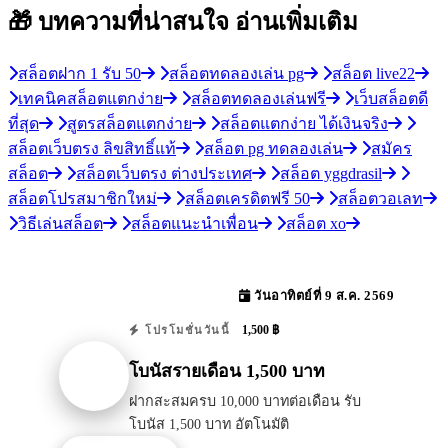
🎁 บทความที่น่าสนใจ
อ่านเพิ่มเติม
สล็อตฝาก 1 รับ 50
สล็อตทดลองเล่น pg
สล็อต live22
เทคนิคสล็อตแตกง่าย
สล็อตทดลองเล่นฟรี
เว็บสล็อตดี
ที่สุด
สูตรสล็อตแตกง่าย
สล็อตแตกง่าย ได้เงินจริง
สล็อตเว็บตรง ลิขสิทธิ์แท้
สล็อต pg ทดลองเล่น
สมัคร
สล็อต
สล็อตเว็บตรง ต่างประเทศ
สล็อต yggdrasil
สล็อตโปรสมาชิกใหม่
สล็อตเครดิตฟรี 50
สล็อตวอเลท
วิธีเล่นสล็อต
สล็อตแนะนำเพื่อน
สล็อต xo
วันอาทิตย์ที่ 9 ส.ค. 2569
1,500 ฿
โปรโมชั่นวันนี้
โบนัสรายเดือน 1,500 บาท
ฝากสะสมครบ 10,000 บาทต่อเดือน รับ
โบนัส 1,500 บาท อัตโนมัติ