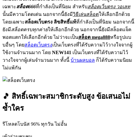
เฉพาะ
สล็อต666
ที่กำลังเป็นที่นิยม สำหรับ
สล็อตเว็บตรง วอเลท
นั้นมีความโดดเด่น นอกจากนี้ยังมี
วิธีเล่นสล็อต
ให้เลือกอีกด้วย
โดยเฉพาะ
สล็อตเว็บตรง ลิขสิทธิ์แท้
ที่กำลังเป็นที่นิยม นอกจากนี้
ยังมี
สล็อตครบทุกค่าย
ให้เลือกอีกด้วย นอกจากนี้ยังมีสล็อตแจ็ค
พอตแตกให้เลือกอีกด้วย ไม่ว่าจะเป็น
สล็อต mega888
หรือรูปแบ
บอื่นๆ โดย
สล็อตเว็บตรง
เป็นเว็บตรงที่ได้รับความไว้วางใจจากผู้
ใช้งานจำนวนมาก โดย
NEW141
เป็นเว็บตรงที่ได้รับความไว้
วางใจจากผู้เล่นจำนวนมาก ทั้งนี้
บ้านผลบอล
ก็ได้รับความนิยม
ไม่แพ้กัน
🎵 สิทธิ์เฉพาะสมาชิกระดับสูง ข้อเสนอไม่
ซ้ำใคร
รีโหลดโบนัส 96% ทุกวัน ไม่อั้น
เข้าร่วมชุมชน