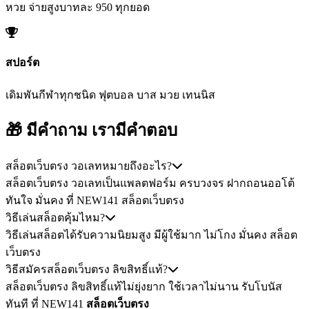
หวย จ่ายสูงบาทละ 950 ทุกยอด
สปอร์ต
เดิมพันกีฬาทุกชนิด ฟุตบอล บาส มวย เทนนิส
🎁 มีคำถาม
เรามีคำตอบ
สล็อตเว็บตรง วอเลทหมายถึงอะไร?
สล็อตเว็บตรง วอเลทเป็นแพลตฟอร์ม ครบวงจร ฝากถอนออโต้
ทันใจ มั่นคง ที่ NEW141 สล็อตเว็บตรง
วิธีเล่นสล็อตคุ้มไหม?
วิธีเล่นสล็อตได้รับความนิยมสูง มีผู้ใช้มาก ไม่โกง มั่นคง สล็อต
เว็บตรง
วิธีสมัครสล็อตเว็บตรง ลิขสิทธิ์แท้?
สล็อตเว็บตรง ลิขสิทธิ์แท้ไม่ยุ่งยาก ใช้เวลาไม่นาน รับโบนัส
ทันที ที่ NEW141
สล็อตเว็บตรง