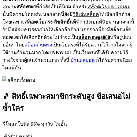
เฉพาะ
สล็อต666
ที่กำลังเป็นที่นิยม สำหรับ
สล็อตเว็บตรง วอเลท
นั้นมีความโดดเด่น นอกจากนี้ยังมี
วิธีเล่นสล็อต
ให้เลือกอีกด้วย
โดยเฉพาะ
สล็อตเว็บตรง ลิขสิทธิ์แท้
ที่กำลังเป็นที่นิยม นอกจากนี้
ยังมี
สล็อตครบทุกค่าย
ให้เลือกอีกด้วย นอกจากนี้ยังมีสล็อตแจ็ค
พอตแตกให้เลือกอีกด้วย ไม่ว่าจะเป็น
สล็อต mega888
หรือรูปแบ
บอื่นๆ โดย
สล็อตเว็บตรง
เป็นเว็บตรงที่ได้รับความไว้วางใจจากผู้
ใช้งานจำนวนมาก โดย
NEW141
เป็นเว็บตรงที่ได้รับความไว้
วางใจจากผู้เล่นจำนวนมาก ทั้งนี้
บ้านผลบอล
ก็ได้รับความนิยม
ไม่แพ้กัน
🎵 สิทธิ์เฉพาะสมาชิกระดับสูง ข้อเสนอไม่
ซ้ำใคร
รีโหลดโบนัส 96% ทุกวัน ไม่อั้น
เข้าร่วมชุมชน