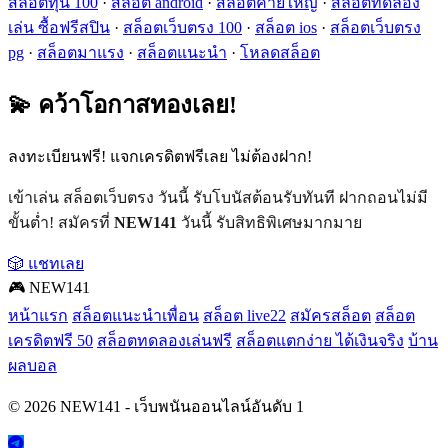
สล็อตทุน 100
·
สล็อต android
·
สล็อตค่ายใหญ่
·
สล็อตทดลอง
เล่น ซื้อฟรีสปิน
·
สล็อตเว็บตรง 100
·
สล็อต ios
·
สล็อตเว็บตรง
pg
·
สล็อตมาแรง
·
สล็อตแนะนำ
·
โหลดสล็อต
💫 คว้าโอกาสทองเลย!
ลงทะเบียนฟรี! แจกเครดิตฟรีเลย ไม่ต้องฝาก!
เข้าเล่น สล็อตเว็บตรง วันนี้ รับโบนัสต้อนรับทันที ฝากถอนไม่มี
ขั้นต่ำ! สมัครที่
NEW141
วันนี้ รับสิทธิพิเศษมากมาย
🎲 แชทเลย
🎮 NEW141
หน้าแรก
สล็อตแนะนำเพื่อน
สล็อต live22
สมัครสล็อต
สล็อต
เครดิตฟรี 50
สล็อตทดลองเล่นฟรี
สล็อตแตกง่าย ได้เงินจริง
บ้าน
ผลบอล
© 2026 NEW141 - เว็บพนันออนไลน์อันดับ 1