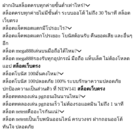
ฝากเงินสล็อตครบทุกค่ายขั้นต่ำเท่าไหร่?
สล็อตครบทุกค่ายไม่มีขั้นต่ำ ระบบออโต้ ไม่ถึง 30 วินาที สล็อต
เว็บตรง
สล็อตแจ็คพอตแตกมีโปรอะไร?
สล็อตแจ็คพอตแตกโปรเยอะ โบนัสต้อนรับ คืนยอดเสีย และอื่นๆ
อีก
สล็อต mega888เล่นบนมือถือได้ไหม?
สล็อต mega888รองรับทุกอุปกรณ์ มือถือ แท็บเล็ต ไม่ต้องโหลด
แอป
สล็อตเว็บตรง
สล็อตโบนัส 100มั่นคงไหม?
สล็อตโบนัส 100ปลอดภัย 100% ระบบรักษาความปลอดภัย
ปกป้องความเป็นส่วนตัว ที่ NEW141
สล็อตเว็บตรง
สล็อตทดลองเล่น pgถอนเงินนานไหม?
สล็อตทดลองเล่น pgถอนเร็ว ไม่ต้องรอแอดมิน ไม่ถึง 1 นาที
สล็อต netentคืออะไรกันแน่?
สล็อต netentเป็นเว็บพนันออนไลน์ ครบวงจร ฝากถอนออโต้
ทันใจ ปลอดภัย