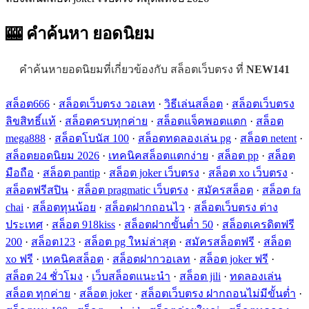
🎰 คำค้นหา
ยอดนิยม
คำค้นหายอดนิยมที่เกี่ยวข้องกับ สล็อตเว็บตรง ที่
NEW141
สล็อต666
·
สล็อตเว็บตรง วอเลท
·
วิธีเล่นสล็อต
·
สล็อตเว็บตรง
ลิขสิทธิ์แท้
·
สล็อตครบทุกค่าย
·
สล็อตแจ็คพอตแตก
·
สล็อต
mega888
·
สล็อตโบนัส 100
·
สล็อตทดลองเล่น pg
·
สล็อต netent
·
สล็อตยอดนิยม 2026
·
เทคนิคสล็อตแตกง่าย
·
สล็อต pp
·
สล็อต
มือถือ
·
สล็อต pantip
·
สล็อต joker เว็บตรง
·
สล็อต xo เว็บตรง
·
สล็อตฟรีสปิน
·
สล็อต pragmatic เว็บตรง
·
สมัครสล็อต
·
สล็อต fa
chai
·
สล็อตทุนน้อย
·
สล็อตฝากถอนไว
·
สล็อตเว็บตรง ต่าง
ประเทศ
·
สล็อต 918kiss
·
สล็อตฝากขั้นต่ำ 50
·
สล็อตเครดิตฟรี
200
·
สล็อต123
·
สล็อต pg ใหม่ล่าสุด
·
สมัครสล็อตฟรี
·
สล็อต
xo ฟรี
·
เทคนิคสล็อต
·
สล็อตฝากวอเลท
·
สล็อต joker ฟรี
·
สล็อต 24 ชั่วโมง
·
เว็บสล็อตแนะนำ
·
สล็อต jili
·
ทดลองเล่น
สล็อต ทุกค่าย
·
สล็อต joker
·
สล็อตเว็บตรง ฝากถอนไม่มีขั้นต่ำ
·