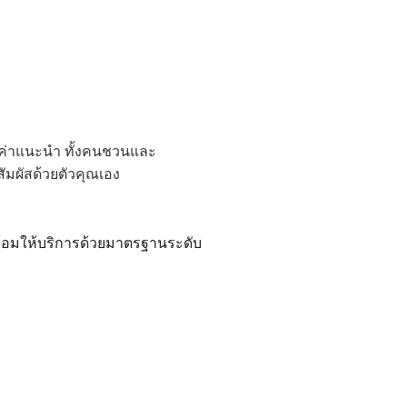
ับค่าแนะนำ ทั้งคนชวนและ
ัมผัสด้วยตัวคุณเอง
้อมให้บริการด้วยมาตรฐานระดับ