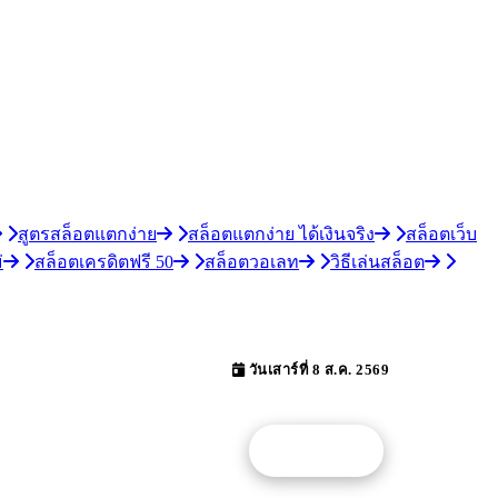
สูตรสล็อตแตกง่าย
สล็อตแตกง่าย ได้เงินจริง
สล็อตเว็บ
่
สล็อตเครดิตฟรี 50
สล็อตวอเลท
วิธีเล่นสล็อต
วันเสาร์ที่ 8 ส.ค. 2569
รับโปรนี้