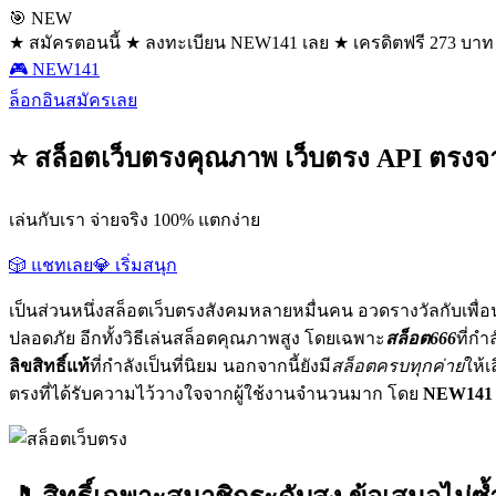
🎯 NEW
★ สมัครตอนนี้ ★ ลงทะเบียน NEW141 เลย ★ เครดิตฟรี 273 บา
🎮 NEW141
ล็อกอิน
สมัครเลย
⭐ สล็อตเว็บตรงคุณภาพ เว็บตรง API ตรงจา
เล่นกับเรา จ่ายจริง 100% แตกง่าย
🎲 แชทเลย
💎 เริ่มสนุก
เป็นส่วนหนึ่งสล็อตเว็บตรงสังคมหลายหมื่นคน อวดรางวัลกับเพื่อน อั
ปลอดภัย อีกทั้งวิธีเล่นสล็อตคุณภาพสูง โดยเฉพาะ
สล็อต666
ที่กำ
ลิขสิทธิ์แท้
ที่กำลังเป็นที่นิยม นอกจากนี้ยังมี
สล็อตครบทุกค่าย
ให้เ
ตรงที่ได้รับความไว้วางใจจากผู้ใช้งานจำนวนมาก โดย
NEW141