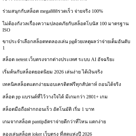
ร่วมสนุกกับสล็อต mega888รวดเร็ว จ่ายจริง 100%
ไม่ต้องกังวลเรื่องความปลอดภัยกับสล็อตโบนัส 100 มาตรฐาน
ISO
ขาประจำเลือกสล็อตทดลองเล่น pgด้วยเหตุผลว่าจ่ายเต็มอันดับ
1
สล็อต netent เว็บตรงจากต่างประเทศ ระบบ AI อัจฉริยะ
เริ่มต้นกับสล็อตยอดนิยม 2026 เล่นง่าย ได้เงินจริง
เทคนิคสล็อตแตกง่ายมอบเครดิตฟรีทุกสัปดาห์ ถอนได้จริง
สล็อต pp แบรนด์ที่ไว้วางใจได้ มีเกมกว่า 2801+ เกม
สล็อตมือถือฝากถอนเร็ว อัตโนมัติ เริ่ม 1 บาท
เกมจากสล็อต pantipอัตราจ่ายดีกว่าที่ไหน แตกง่าย
ลองเล่นสล็อต joker เว็บตรง ที่สุดแห่งปี 2026