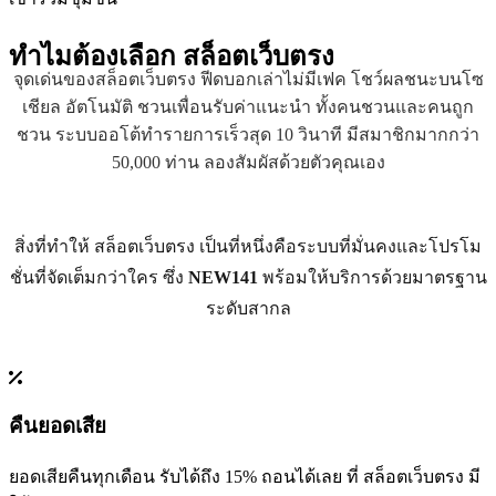
ทำไมต้องเลือก
สล็อตเว็บตรง
จุดเด่นของสล็อตเว็บตรง ฟีดบอกเล่าไม่มีเฟค โชว์ผลชนะบนโซ
เชียล อัตโนมัติ ชวนเพื่อนรับค่าแนะนำ ทั้งคนชวนและคนถูก
ชวน ระบบออโต้ทำรายการเร็วสุด 10 วินาที มีสมาชิกมากกว่า
50,000 ท่าน ลองสัมผัสด้วยตัวคุณเอง
สิ่งที่ทำให้ สล็อตเว็บตรง เป็นที่หนึ่งคือระบบที่มั่นคงและโปรโม
ชั่นที่จัดเต็มกว่าใคร ซึ่ง
NEW141
พร้อมให้บริการด้วยมาตรฐาน
ระดับสากล
คืนยอดเสีย
ยอดเสียคืนทุกเดือน รับได้ถึง 15% ถอนได้เลย ที่ สล็อตเว็บตรง มี