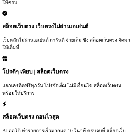
ให้ครบ
สล็อตเว็บตรง เว็บตรงไม่ผ่านเอเย่นต์
เว็บหลักไม่ผ่านเอเย่นต์ การันตี จ่ายเต็ม ซึ่ง สล็อตเว็บตรง จัดมา
ให้เต็มที่
โปรดีๆ เพียบ | สล็อตเว็บตรง
แจกเครดิตฟรีทุกวัน โปรจัดเต็ม ไม่มีเงื่อนไข สล็อตเว็บตรง
พร้อมให้บริการ
สล็อตเว็บตรง ถอนไวสุด
AI ออโต้ ทำรายการเร็วมากแค่ 10 วินาที ครบจบที่ สล็อตเว็บ