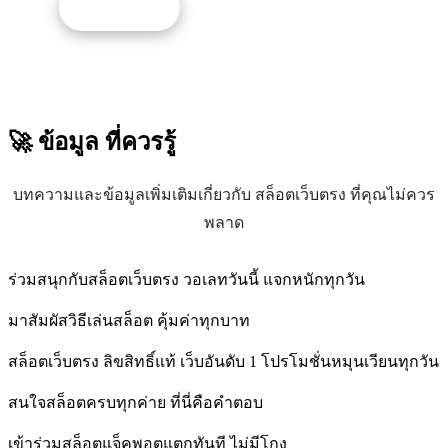
รับโปรนี้
🚀 ข้อมูล
ที่ควรรู้
บทความและข้อมูลเพิ่มเติมเกี่ยวกับ สล็อตเว็บตรง ที่คุณไม่ควร
พลาด
ร่วมสนุกกับสล็อตเว็บตรง วอเลทวันนี้ แจกหนักทุกวัน
มาสัมผัสวิธีเล่นสล็อต คุ้มค่าทุกบาท
สล็อตเว็บตรง ลิขสิทธิ์แท้ เว็บอันดับ 1 โปรโมชั่นหมุนเวียนทุกวัน
สนใจสล็อตครบทุกค่าย ที่นี่คือคำตอบ
เข้าร่วมสล็อตแจ็คพอตแตกทันที ไม่มีโกง