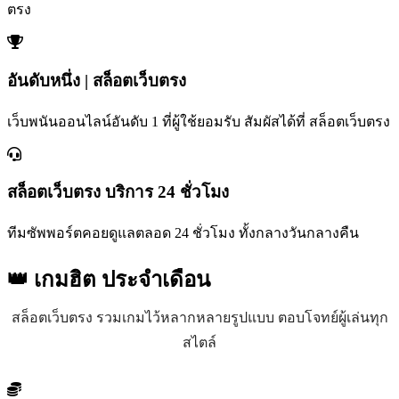
ตรง
อันดับหนึ่ง | สล็อตเว็บตรง
เว็บพนันออนไลน์อันดับ 1 ที่ผู้ใช้ยอมรับ สัมผัสได้ที่ สล็อตเว็บตรง
สล็อตเว็บตรง บริการ 24 ชั่วโมง
ทีมซัพพอร์ตคอยดูแลตลอด 24 ชั่วโมง ทั้งกลางวันกลางคืน
👑 เกมฮิต
ประจำเดือน
สล็อตเว็บตรง รวมเกมไว้หลากหลายรูปแบบ ตอบโจทย์ผู้เล่นทุก
สไตล์