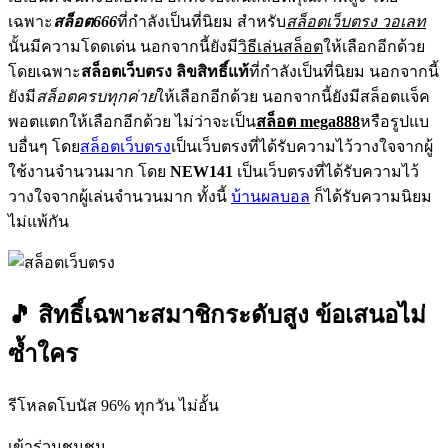
เฉพาะ
สล็อต666
ที่กำลังเป็นที่นิยม สำหรับ
สล็อตเว็บตรง วอเลท
นั้นมีความโดดเด่น นอกจากนี้ยังมี
วิธีเล่นสล็อต
ให้เลือกอีกด้วย
โดยเฉพาะ
สล็อตเว็บตรง ลิขสิทธิ์แท้
ที่กำลังเป็นที่นิยม นอกจากนี้
ยังมี
สล็อตครบทุกค่าย
ให้เลือกอีกด้วย นอกจากนี้ยังมีสล็อตแจ็ค
พอตแตกให้เลือกอีกด้วย ไม่ว่าจะเป็น
สล็อต mega888
หรือรูปแบ
บอื่นๆ โดย
สล็อตเว็บตรง
เป็นเว็บตรงที่ได้รับความไว้วางใจจากผู้
ใช้งานจำนวนมาก โดย
NEW141
เป็นเว็บตรงที่ได้รับความไว้
วางใจจากผู้เล่นจำนวนมาก ทั้งนี้
บ้านผลบอล
ก็ได้รับความนิยม
ไม่แพ้กัน
🎵 สิทธิ์เฉพาะสมาชิกระดับสูง ข้อเสนอไม่
ซ้ำใคร
รีโหลดโบนัส 96% ทุกวัน ไม่อั้น
เข้าร่วมชุมชน