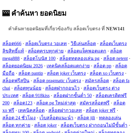
🎰 คำค้นหา
ยอดนิยม
คำค้นหายอดนิยมที่เกี่ยวข้องกับ สล็อตเว็บตรง ที่
NEW141
สล็อต666
·
สล็อตเว็บตรง วอเลท
·
วิธีเล่นสล็อต
·
สล็อตเว็บตรง
ลิขสิทธิ์แท้
·
สล็อตครบทุกค่าย
·
สล็อตแจ็คพอตแตก
·
สล็อต
mega888
·
สล็อตโบนัส 100
·
สล็อตทดลองเล่น pg
·
สล็อต netent
·
สล็อตยอดนิยม 2026
·
เทคนิคสล็อตแตกง่าย
·
สล็อต pp
·
สล็อต
มือถือ
·
สล็อต pantip
·
สล็อต joker เว็บตรง
·
สล็อต xo เว็บตรง
·
สล็อตฟรีสปิน
·
สล็อต pragmatic เว็บตรง
·
สมัครสล็อต
·
สล็อต fa
chai
·
สล็อตทุนน้อย
·
สล็อตฝากถอนไว
·
สล็อตเว็บตรง ต่าง
ประเทศ
·
สล็อต 918kiss
·
สล็อตฝากขั้นต่ำ 50
·
สล็อตเครดิตฟรี
200
·
สล็อต123
·
สล็อต pg ใหม่ล่าสุด
·
สมัครสล็อตฟรี
·
สล็อต
xo ฟรี
·
เทคนิคสล็อต
·
สล็อตฝากวอเลท
·
สล็อต joker ฟรี
·
สล็อต 24 ชั่วโมง
·
เว็บสล็อตแนะนำ
·
สล็อต jili
·
ทดลองเล่น
สล็อต ทุกค่าย
·
สล็อต joker
·
สล็อตเว็บตรง ฝากถอนไม่มีขั้นต่ำ
·
สล็อตทุน 100
·
สล็อต android
·
สล็อตค่ายใหญ่
·
สล็อตทดลอง