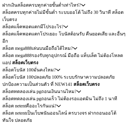
ฝากเงินสล็อตครบทุกค่ายขั้นต่ำเท่าไหร่?
สล็อตครบทุกค่ายไม่มีขั้นต่ำ ระบบออโต้ ไม่ถึง 30 วินาที สล็อต
เว็บตรง
สล็อตแจ็คพอตแตกมีโปรอะไร?
สล็อตแจ็คพอตแตกโปรเยอะ โบนัสต้อนรับ คืนยอดเสีย และอื่นๆ
อีก
สล็อต mega888เล่นบนมือถือได้ไหม?
สล็อต mega888รองรับทุกอุปกรณ์ มือถือ แท็บเล็ต ไม่ต้องโหลด
แอป
สล็อตเว็บตรง
สล็อตโบนัส 100มั่นคงไหม?
สล็อตโบนัส 100ปลอดภัย 100% ระบบรักษาความปลอดภัย
ปกป้องความเป็นส่วนตัว ที่ NEW141
สล็อตเว็บตรง
สล็อตทดลองเล่น pgถอนเงินนานไหม?
สล็อตทดลองเล่น pgถอนเร็ว ไม่ต้องรอแอดมิน ไม่ถึง 1 นาที
สล็อต netentคืออะไรกันแน่?
สล็อต netentเป็นเว็บพนันออนไลน์ ครบวงจร ฝากถอนออโต้
ทันใจ ปลอดภัย