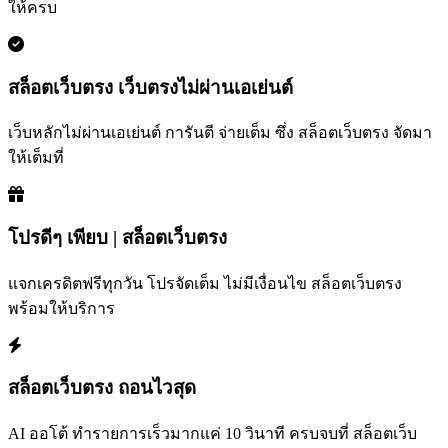
ให้ครบ
สล็อตเว็บตรง เว็บตรงไม่ผ่านเอเย่นต์
เว็บหลักไม่ผ่านเอเย่นต์ การันตี จ่ายเต็ม ซึ่ง สล็อตเว็บตรง จัดมา
ให้เต็มที่
โปรดีๆ เพียบ | สล็อตเว็บตรง
แจกเครดิตฟรีทุกวัน โปรจัดเต็ม ไม่มีเงื่อนไข สล็อตเว็บตรง
พร้อมให้บริการ
สล็อตเว็บตรง ถอนไวสุด
AI ออโต้ ทำรายการเร็วมากแค่ 10 วินาที ครบจบที่ สล็อตเว็บ