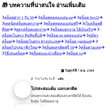
🎁 บทความที่น่าสนใจ
อ่านเพิ่มเติม
สล็อตฝาก 1 รับ 50
สล็อตทดลองเล่น pg
สล็อต live22
เทคนิคสล็อตแตกง่าย
สล็อตทดลองเล่นฟรี
เว็บสล็อตดี
ที่สุด
สูตรสล็อตแตกง่าย
สล็อตแตกง่าย ได้เงินจริง
สล็อตเว็บตรง ลิขสิทธิ์แท้
สล็อต pg ทดลองเล่น
สมัคร
สล็อต
สล็อตเว็บตรง ต่างประเทศ
สล็อต yggdrasil
สล็อตโปรสมาชิกใหม่
สล็อตเครดิตฟรี 50
สล็อตวอเลท
วิธีเล่นสล็อต
สล็อตแนะนำเพื่อน
สล็อต xo
วันศุกร์ที่ 7 ส.ค. 2569
แต้ม
โปรโมชั่นวันนี้
โปรสะสมแต้ม แลกเครดิต
เล่นทุกเกมสะสมแต้มแลกเครดิตได้ ยิ่งเล่น
ยิ่งคุ้ม ไม่มีหมดอายุ