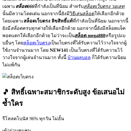
เฉพาะ
สล็อต666
ที่กำลังเป็นที่นิยม สำหรับ
สล็อตเว็บตรง วอเลท
นั้นมีความโดดเด่น นอกจากนี้ยังมี
วิธีเล่นสล็อต
ให้เลือกอีกด้วย
โดยเฉพาะ
สล็อตเว็บตรง ลิขสิทธิ์แท้
ที่กำลังเป็นที่นิยม นอกจากนี้
ยังมี
สล็อตครบทุกค่าย
ให้เลือกอีกด้วย นอกจากนี้ยังมีสล็อตแจ็ค
พอตแตกให้เลือกอีกด้วย ไม่ว่าจะเป็น
สล็อต mega888
หรือรูปแบ
บอื่นๆ โดย
สล็อตเว็บตรง
เป็นเว็บตรงที่ได้รับความไว้วางใจจากผู้
ใช้งานจำนวนมาก โดย
NEW141
เป็นเว็บตรงที่ได้รับความไว้
วางใจจากผู้เล่นจำนวนมาก ทั้งนี้
บ้านผลบอล
ก็ได้รับความนิยม
ไม่แพ้กัน
🎵 สิทธิ์เฉพาะสมาชิกระดับสูง ข้อเสนอไม่
ซ้ำใคร
รีโหลดโบนัส 96% ทุกวัน ไม่อั้น
เข้าร่วมชุมชน