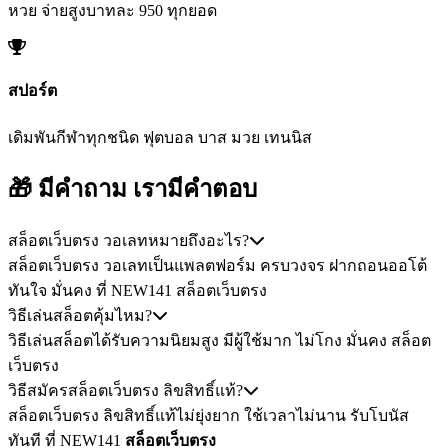
หวย จ่ายสูงบาทละ 950 ทุกยอด
สปอร์ต
เดิมพันกีฬาทุกชนิด ฟุตบอล บาส มวย เทนนิส
🎁 มีคำถาม
เรามีคำตอบ
สล็อตเว็บตรง วอเลทหมายถึงอะไร?
สล็อตเว็บตรง วอเลทเป็นแพลตฟอร์ม ครบวงจร ฝากถอนออโต้
ทันใจ มั่นคง ที่ NEW141 สล็อตเว็บตรง
วิธีเล่นสล็อตคุ้มไหม?
วิธีเล่นสล็อตได้รับความนิยมสูง มีผู้ใช้มาก ไม่โกง มั่นคง สล็อต
เว็บตรง
วิธีสมัครสล็อตเว็บตรง ลิขสิทธิ์แท้?
สล็อตเว็บตรง ลิขสิทธิ์แท้ไม่ยุ่งยาก ใช้เวลาไม่นาน รับโบนัส
ทันที ที่ NEW141
สล็อตเว็บตรง