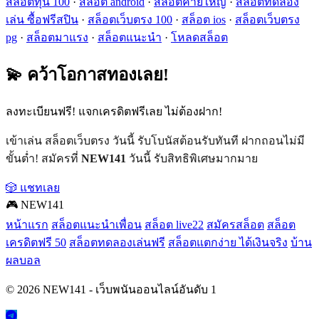
สล็อตทุน 100
·
สล็อต android
·
สล็อตค่ายใหญ่
·
สล็อตทดลอง
เล่น ซื้อฟรีสปิน
·
สล็อตเว็บตรง 100
·
สล็อต ios
·
สล็อตเว็บตรง
pg
·
สล็อตมาแรง
·
สล็อตแนะนำ
·
โหลดสล็อต
💫 คว้าโอกาสทองเลย!
ลงทะเบียนฟรี! แจกเครดิตฟรีเลย ไม่ต้องฝาก!
เข้าเล่น สล็อตเว็บตรง วันนี้ รับโบนัสต้อนรับทันที ฝากถอนไม่มี
ขั้นต่ำ! สมัครที่
NEW141
วันนี้ รับสิทธิพิเศษมากมาย
🎲 แชทเลย
🎮 NEW141
หน้าแรก
สล็อตแนะนำเพื่อน
สล็อต live22
สมัครสล็อต
สล็อต
เครดิตฟรี 50
สล็อตทดลองเล่นฟรี
สล็อตแตกง่าย ได้เงินจริง
บ้าน
ผลบอล
© 2026 NEW141 - เว็บพนันออนไลน์อันดับ 1