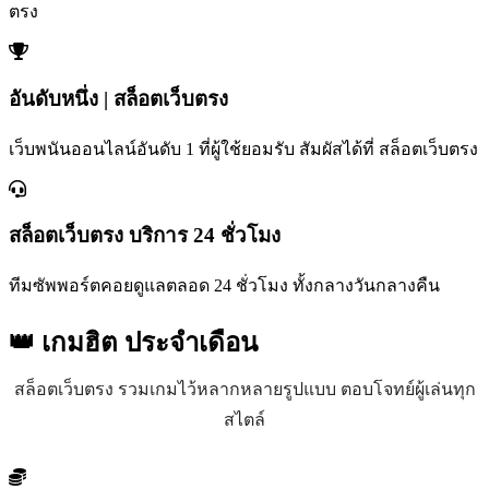
ตรง
อันดับหนึ่ง | สล็อตเว็บตรง
เว็บพนันออนไลน์อันดับ 1 ที่ผู้ใช้ยอมรับ สัมผัสได้ที่ สล็อตเว็บตรง
สล็อตเว็บตรง บริการ 24 ชั่วโมง
ทีมซัพพอร์ตคอยดูแลตลอด 24 ชั่วโมง ทั้งกลางวันกลางคืน
👑 เกมฮิต
ประจำเดือน
สล็อตเว็บตรง รวมเกมไว้หลากหลายรูปแบบ ตอบโจทย์ผู้เล่นทุก
สไตล์