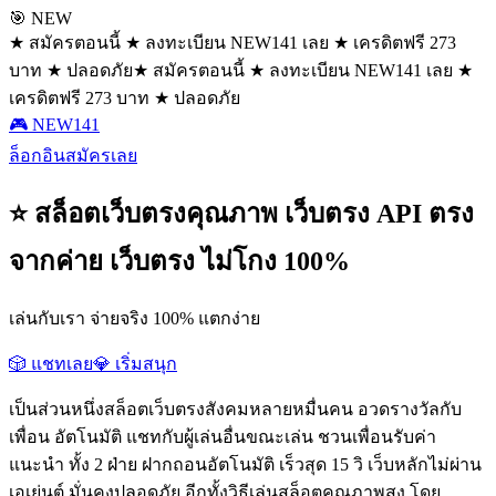
🎯 NEW
★ สมัครตอนนี้ ★ ลงทะเบียน NEW141 เลย ★ เครดิตฟรี 273
บาท ★ ปลอดภัย
★ สมัครตอนนี้ ★ ลงทะเบียน NEW141 เลย ★
เครดิตฟรี 273 บาท ★ ปลอดภัย
🎮 NEW141
ล็อกอิน
สมัครเลย
⭐ สล็อตเว็บตรงคุณภาพ เว็บตรง API ตรง
จากค่าย เว็บตรง ไม่โกง 100%
เล่นกับเรา จ่ายจริง 100% แตกง่าย
🎲 แชทเลย
💎 เริ่มสนุก
เป็นส่วนหนึ่งสล็อตเว็บตรงสังคมหลายหมื่นคน อวดรางวัลกับ
เพื่อน อัตโนมัติ แชทกับผู้เล่นอื่นขณะเล่น ชวนเพื่อนรับค่า
แนะนำ ทั้ง 2 ฝ่าย ฝากถอนอัตโนมัติ เร็วสุด 15 วิ เว็บหลักไม่ผ่าน
เอเย่นต์ มั่นคงปลอดภัย อีกทั้งวิธีเล่นสล็อตคุณภาพสูง โดย