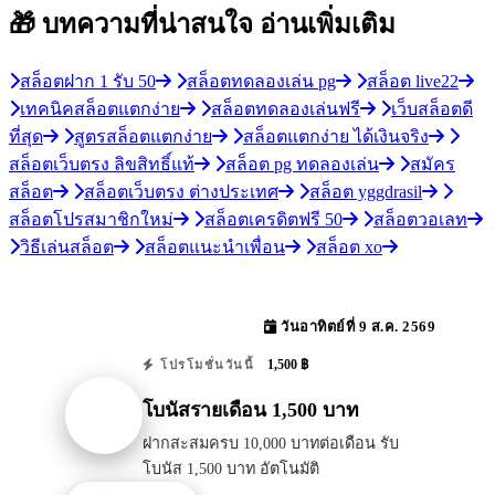
🎁 บทความที่น่าสนใจ
อ่านเพิ่มเติม
สล็อตฝาก 1 รับ 50
สล็อตทดลองเล่น pg
สล็อต live22
เทคนิคสล็อตแตกง่าย
สล็อตทดลองเล่นฟรี
เว็บสล็อตดี
ที่สุด
สูตรสล็อตแตกง่าย
สล็อตแตกง่าย ได้เงินจริง
สล็อตเว็บตรง ลิขสิทธิ์แท้
สล็อต pg ทดลองเล่น
สมัคร
สล็อต
สล็อตเว็บตรง ต่างประเทศ
สล็อต yggdrasil
สล็อตโปรสมาชิกใหม่
สล็อตเครดิตฟรี 50
สล็อตวอเลท
วิธีเล่นสล็อต
สล็อตแนะนำเพื่อน
สล็อต xo
วันอาทิตย์ที่ 9 ส.ค. 2569
1,500 ฿
โปรโมชั่นวันนี้
โบนัสรายเดือน 1,500 บาท
ฝากสะสมครบ 10,000 บาทต่อเดือน รับ
โบนัส 1,500 บาท อัตโนมัติ