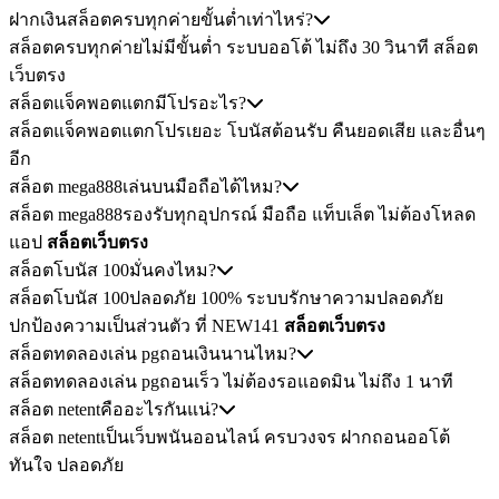
ฝากเงินสล็อตครบทุกค่ายขั้นต่ำเท่าไหร่?
สล็อตครบทุกค่ายไม่มีขั้นต่ำ ระบบออโต้ ไม่ถึง 30 วินาที สล็อต
เว็บตรง
สล็อตแจ็คพอตแตกมีโปรอะไร?
สล็อตแจ็คพอตแตกโปรเยอะ โบนัสต้อนรับ คืนยอดเสีย และอื่นๆ
อีก
สล็อต mega888เล่นบนมือถือได้ไหม?
สล็อต mega888รองรับทุกอุปกรณ์ มือถือ แท็บเล็ต ไม่ต้องโหลด
แอป
สล็อตเว็บตรง
สล็อตโบนัส 100มั่นคงไหม?
สล็อตโบนัส 100ปลอดภัย 100% ระบบรักษาความปลอดภัย
ปกป้องความเป็นส่วนตัว ที่ NEW141
สล็อตเว็บตรง
สล็อตทดลองเล่น pgถอนเงินนานไหม?
สล็อตทดลองเล่น pgถอนเร็ว ไม่ต้องรอแอดมิน ไม่ถึง 1 นาที
สล็อต netentคืออะไรกันแน่?
สล็อต netentเป็นเว็บพนันออนไลน์ ครบวงจร ฝากถอนออโต้
ทันใจ ปลอดภัย