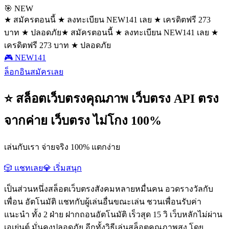
🎯 NEW
★ สมัครตอนนี้ ★ ลงทะเบียน NEW141 เลย ★ เครดิตฟรี 273
บาท ★ ปลอดภัย
★ สมัครตอนนี้ ★ ลงทะเบียน NEW141 เลย ★
เครดิตฟรี 273 บาท ★ ปลอดภัย
🎮 NEW141
ล็อกอิน
สมัครเลย
⭐ สล็อตเว็บตรงคุณภาพ เว็บตรง API ตรง
จากค่าย เว็บตรง ไม่โกง 100%
เล่นกับเรา จ่ายจริง 100% แตกง่าย
🎲 แชทเลย
💎 เริ่มสนุก
เป็นส่วนหนึ่งสล็อตเว็บตรงสังคมหลายหมื่นคน อวดรางวัลกับ
เพื่อน อัตโนมัติ แชทกับผู้เล่นอื่นขณะเล่น ชวนเพื่อนรับค่า
แนะนำ ทั้ง 2 ฝ่าย ฝากถอนอัตโนมัติ เร็วสุด 15 วิ เว็บหลักไม่ผ่าน
เอเย่นต์ มั่นคงปลอดภัย อีกทั้งวิธีเล่นสล็อตคุณภาพสูง โดย