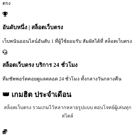
ตรง
อันดับหนึ่ง | สล็อตเว็บตรง
เว็บพนันออนไลน์อันดับ 1 ที่ผู้ใช้ยอมรับ สัมผัสได้ที่ สล็อตเว็บตรง
สล็อตเว็บตรง บริการ 24 ชั่วโมง
ทีมซัพพอร์ตคอยดูแลตลอด 24 ชั่วโมง ทั้งกลางวันกลางคืน
👑 เกมฮิต
ประจำเดือน
สล็อตเว็บตรง รวมเกมไว้หลากหลายรูปแบบ ตอบโจทย์ผู้เล่นทุก
สไตล์