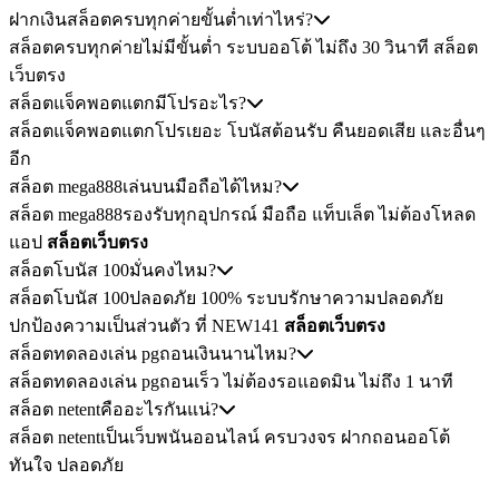
ฝากเงินสล็อตครบทุกค่ายขั้นต่ำเท่าไหร่?
สล็อตครบทุกค่ายไม่มีขั้นต่ำ ระบบออโต้ ไม่ถึง 30 วินาที สล็อต
เว็บตรง
สล็อตแจ็คพอตแตกมีโปรอะไร?
สล็อตแจ็คพอตแตกโปรเยอะ โบนัสต้อนรับ คืนยอดเสีย และอื่นๆ
อีก
สล็อต mega888เล่นบนมือถือได้ไหม?
สล็อต mega888รองรับทุกอุปกรณ์ มือถือ แท็บเล็ต ไม่ต้องโหลด
แอป
สล็อตเว็บตรง
สล็อตโบนัส 100มั่นคงไหม?
สล็อตโบนัส 100ปลอดภัย 100% ระบบรักษาความปลอดภัย
ปกป้องความเป็นส่วนตัว ที่ NEW141
สล็อตเว็บตรง
สล็อตทดลองเล่น pgถอนเงินนานไหม?
สล็อตทดลองเล่น pgถอนเร็ว ไม่ต้องรอแอดมิน ไม่ถึง 1 นาที
สล็อต netentคืออะไรกันแน่?
สล็อต netentเป็นเว็บพนันออนไลน์ ครบวงจร ฝากถอนออโต้
ทันใจ ปลอดภัย