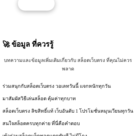
รับโปรนี้
🚀 ข้อมูล
ที่ควรรู้
บทความและข้อมูลเพิ่มเติมเกี่ยวกับ สล็อตเว็บตรง ที่คุณไม่ควร
พลาด
ร่วมสนุกกับสล็อตเว็บตรง วอเลทวันนี้ แจกหนักทุกวัน
มาสัมผัสวิธีเล่นสล็อต คุ้มค่าทุกบาท
สล็อตเว็บตรง ลิขสิทธิ์แท้ เว็บอันดับ 1 โปรโมชั่นหมุนเวียนทุกวัน
สนใจสล็อตครบทุกค่าย ที่นี่คือคำตอบ
เข้าร่วมสล็อตแจ็คพอตแตกทันที ไม่มีโกง