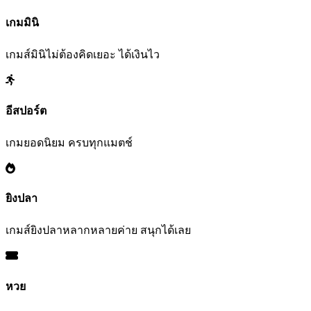
เกมมินิ
เกมส์มินิไม่ต้องคิดเยอะ ได้เงินไว
อีสปอร์ต
เกมยอดนิยม ครบทุกแมตช์
ยิงปลา
เกมส์ยิงปลาหลากหลายค่าย สนุกได้เลย
หวย