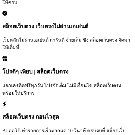
ให้ครบ
สล็อตเว็บตรง เว็บตรงไม่ผ่านเอเย่นต์
เว็บหลักไม่ผ่านเอเย่นต์ การันตี จ่ายเต็ม ซึ่ง สล็อตเว็บตรง จัดมา
ให้เต็มที่
โปรดีๆ เพียบ | สล็อตเว็บตรง
แจกเครดิตฟรีทุกวัน โปรจัดเต็ม ไม่มีเงื่อนไข สล็อตเว็บตรง
พร้อมให้บริการ
สล็อตเว็บตรง ถอนไวสุด
AI ออโต้ ทำรายการเร็วมากแค่ 10 วินาที ครบจบที่ สล็อตเว็บ