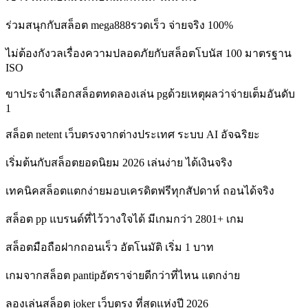
ร่วมสนุกกับสล็อต mega888รวดเร็ว จ่ายจริง 100%
ไม่ต้องกังวลเรื่องความปลอดภัยกับสล็อตโบนัส 100 มาตรฐาน
ISO
ขาประจำเลือกสล็อตทดลองเล่น pgด้วยเหตุผลว่าจ่ายเต็มอันดับ
1
สล็อต netent เว็บตรงจากต่างประเทศ ระบบ AI อัจฉริยะ
เริ่มต้นกับสล็อตยอดนิยม 2026 เล่นง่าย ได้เงินจริง
เทคนิคสล็อตแตกง่ายมอบเครดิตฟรีทุกสัปดาห์ ถอนได้จริง
สล็อต pp แบรนด์ที่ไว้วางใจได้ มีเกมกว่า 2801+ เกม
สล็อตมือถือฝากถอนเร็ว อัตโนมัติ เริ่ม 1 บาท
เกมจากสล็อต pantipอัตราจ่ายดีกว่าที่ไหน แตกง่าย
ลองเล่นสล็อต joker เว็บตรง ที่สุดแห่งปี 2026