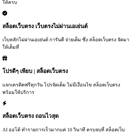
ให้ครบ
สล็อตเว็บตรง เว็บตรงไม่ผ่านเอเย่นต์
เว็บหลักไม่ผ่านเอเย่นต์ การันตี จ่ายเต็ม ซึ่ง สล็อตเว็บตรง จัดมา
ให้เต็มที่
โปรดีๆ เพียบ | สล็อตเว็บตรง
แจกเครดิตฟรีทุกวัน โปรจัดเต็ม ไม่มีเงื่อนไข สล็อตเว็บตรง
พร้อมให้บริการ
สล็อตเว็บตรง ถอนไวสุด
AI ออโต้ ทำรายการเร็วมากแค่ 10 วินาที ครบจบที่ สล็อตเว็บ