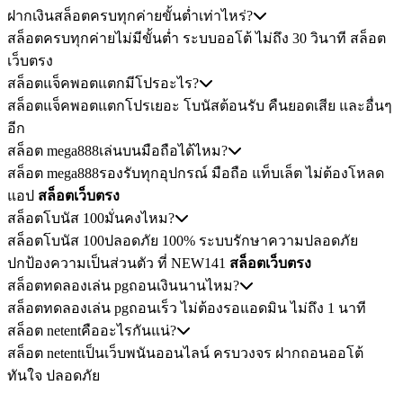
ฝากเงินสล็อตครบทุกค่ายขั้นต่ำเท่าไหร่?
สล็อตครบทุกค่ายไม่มีขั้นต่ำ ระบบออโต้ ไม่ถึง 30 วินาที สล็อต
เว็บตรง
สล็อตแจ็คพอตแตกมีโปรอะไร?
สล็อตแจ็คพอตแตกโปรเยอะ โบนัสต้อนรับ คืนยอดเสีย และอื่นๆ
อีก
สล็อต mega888เล่นบนมือถือได้ไหม?
สล็อต mega888รองรับทุกอุปกรณ์ มือถือ แท็บเล็ต ไม่ต้องโหลด
แอป
สล็อตเว็บตรง
สล็อตโบนัส 100มั่นคงไหม?
สล็อตโบนัส 100ปลอดภัย 100% ระบบรักษาความปลอดภัย
ปกป้องความเป็นส่วนตัว ที่ NEW141
สล็อตเว็บตรง
สล็อตทดลองเล่น pgถอนเงินนานไหม?
สล็อตทดลองเล่น pgถอนเร็ว ไม่ต้องรอแอดมิน ไม่ถึง 1 นาที
สล็อต netentคืออะไรกันแน่?
สล็อต netentเป็นเว็บพนันออนไลน์ ครบวงจร ฝากถอนออโต้
ทันใจ ปลอดภัย