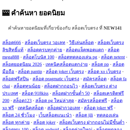
🎰 คำค้นหา
ยอดนิยม
คำค้นหายอดนิยมที่เกี่ยวข้องกับ สล็อตเว็บตรง ที่
NEW141
สล็อต666
·
สล็อตเว็บตรง วอเลท
·
วิธีเล่นสล็อต
·
สล็อตเว็บตรง
ลิขสิทธิ์แท้
·
สล็อตครบทุกค่าย
·
สล็อตแจ็คพอตแตก
·
สล็อต
mega888
·
สล็อตโบนัส 100
·
สล็อตทดลองเล่น pg
·
สล็อต netent
·
สล็อตยอดนิยม 2026
·
เทคนิคสล็อตแตกง่าย
·
สล็อต pp
·
สล็อต
มือถือ
·
สล็อต pantip
·
สล็อต joker เว็บตรง
·
สล็อต xo เว็บตรง
·
สล็อตฟรีสปิน
·
สล็อต pragmatic เว็บตรง
·
สมัครสล็อต
·
สล็อต fa
chai
·
สล็อตทุนน้อย
·
สล็อตฝากถอนไว
·
สล็อตเว็บตรง ต่าง
ประเทศ
·
สล็อต 918kiss
·
สล็อตฝากขั้นต่ำ 50
·
สล็อตเครดิตฟรี
200
·
สล็อต123
·
สล็อต pg ใหม่ล่าสุด
·
สมัครสล็อตฟรี
·
สล็อต
xo ฟรี
·
เทคนิคสล็อต
·
สล็อตฝากวอเลท
·
สล็อต joker ฟรี
·
สล็อต 24 ชั่วโมง
·
เว็บสล็อตแนะนำ
·
สล็อต jili
·
ทดลองเล่น
สล็อต ทุกค่าย
·
สล็อต joker
·
สล็อตเว็บตรง ฝากถอนไม่มีขั้นต่ำ
·
สล็อตทุน 100
·
สล็อต android
·
สล็อตค่ายใหญ่
·
สล็อตทดลอง