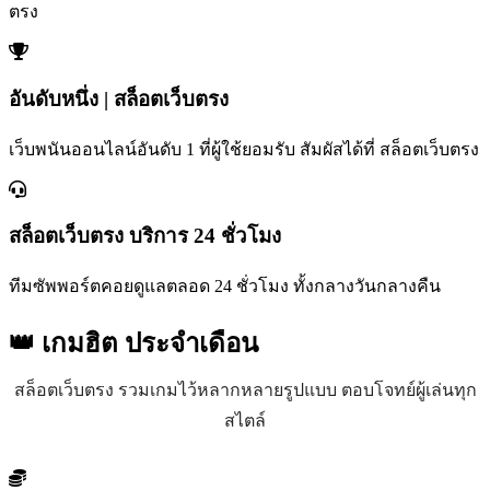
ตรง
อันดับหนึ่ง | สล็อตเว็บตรง
เว็บพนันออนไลน์อันดับ 1 ที่ผู้ใช้ยอมรับ สัมผัสได้ที่ สล็อตเว็บตรง
สล็อตเว็บตรง บริการ 24 ชั่วโมง
ทีมซัพพอร์ตคอยดูแลตลอด 24 ชั่วโมง ทั้งกลางวันกลางคืน
👑 เกมฮิต
ประจำเดือน
สล็อตเว็บตรง รวมเกมไว้หลากหลายรูปแบบ ตอบโจทย์ผู้เล่นทุก
สไตล์