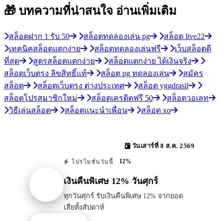
🎁 บทความที่น่าสนใจ
อ่านเพิ่มเติม
สล็อตฝาก 1 รับ 50
สล็อตทดลองเล่น pg
สล็อต live22
เทคนิคสล็อตแตกง่าย
สล็อตทดลองเล่นฟรี
เว็บสล็อตดี
ที่สุด
สูตรสล็อตแตกง่าย
สล็อตแตกง่าย ได้เงินจริง
สล็อตเว็บตรง ลิขสิทธิ์แท้
สล็อต pg ทดลองเล่น
สมัคร
สล็อต
สล็อตเว็บตรง ต่างประเทศ
สล็อต yggdrasil
สล็อตโปรสมาชิกใหม่
สล็อตเครดิตฟรี 50
สล็อตวอเลท
วิธีเล่นสล็อต
สล็อตแนะนำเพื่อน
สล็อต xo
วันเสาร์ที่ 8 ส.ค. 2569
12%
โปรโมชั่นวันนี้
เงินคืนพิเศษ 12% วันศุกร์
ทุกวันศุกร์ รับเงินคืนพิเศษ 12% จากยอด
เสียทั้งสัปดาห์