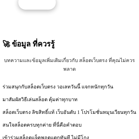
รับโปรนี้
🚀 ข้อมูล
ที่ควรรู้
บทความและข้อมูลเพิ่มเติมเกี่ยวกับ สล็อตเว็บตรง ที่คุณไม่ควร
พลาด
ร่วมสนุกกับสล็อตเว็บตรง วอเลทวันนี้ แจกหนักทุกวัน
มาสัมผัสวิธีเล่นสล็อต คุ้มค่าทุกบาท
สล็อตเว็บตรง ลิขสิทธิ์แท้ เว็บอันดับ 1 โปรโมชั่นหมุนเวียนทุกวัน
สนใจสล็อตครบทุกค่าย ที่นี่คือคำตอบ
เข้าร่วมสล็อตแจ็คพอตแตกทันที ไม่มีโกง