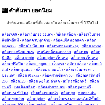
🎰 คำค้นหา
ยอดนิยม
คำค้นหายอดนิยมที่เกี่ยวข้องกับ สล็อตเว็บตรง ที่
NEW141
สล็อต666
·
สล็อตเว็บตรง วอเลท
·
วิธีเล่นสล็อต
·
สล็อตเว็บตรง
ลิขสิทธิ์แท้
·
สล็อตครบทุกค่าย
·
สล็อตแจ็คพอตแตก
·
สล็อต
mega888
·
สล็อตโบนัส 100
·
สล็อตทดลองเล่น pg
·
สล็อต netent
·
สล็อตยอดนิยม 2026
·
เทคนิคสล็อตแตกง่าย
·
สล็อต pp
·
สล็อต
มือถือ
·
สล็อต pantip
·
สล็อต joker เว็บตรง
·
สล็อต xo เว็บตรง
·
สล็อตฟรีสปิน
·
สล็อต pragmatic เว็บตรง
·
สมัครสล็อต
·
สล็อต fa
chai
·
สล็อตทุนน้อย
·
สล็อตฝากถอนไว
·
สล็อตเว็บตรง ต่าง
ประเทศ
·
สล็อต 918kiss
·
สล็อตฝากขั้นต่ำ 50
·
สล็อตเครดิตฟรี
200
·
สล็อต123
·
สล็อต pg ใหม่ล่าสุด
·
สมัครสล็อตฟรี
·
สล็อต
xo ฟรี
·
เทคนิคสล็อต
·
สล็อตฝากวอเลท
·
สล็อต joker ฟรี
·
สล็อต 24 ชั่วโมง
·
เว็บสล็อตแนะนำ
·
สล็อต jili
·
ทดลองเล่น
สล็อต ทุกค่าย
·
สล็อต joker
·
สล็อตเว็บตรง ฝากถอนไม่มีขั้นต่ำ
·
สล็อตทุน 100
·
สล็อต android
·
สล็อตค่ายใหญ่
·
สล็อตทดลอง