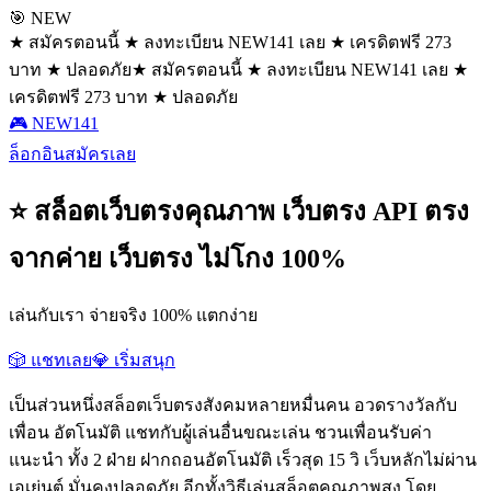
🎯 NEW
★ สมัครตอนนี้ ★ ลงทะเบียน NEW141 เลย ★ เครดิตฟรี 273
บาท ★ ปลอดภัย
★ สมัครตอนนี้ ★ ลงทะเบียน NEW141 เลย ★
เครดิตฟรี 273 บาท ★ ปลอดภัย
🎮 NEW141
ล็อกอิน
สมัครเลย
⭐ สล็อตเว็บตรงคุณภาพ เว็บตรง API ตรง
จากค่าย เว็บตรง ไม่โกง 100%
เล่นกับเรา จ่ายจริง 100% แตกง่าย
🎲 แชทเลย
💎 เริ่มสนุก
เป็นส่วนหนึ่งสล็อตเว็บตรงสังคมหลายหมื่นคน อวดรางวัลกับ
เพื่อน อัตโนมัติ แชทกับผู้เล่นอื่นขณะเล่น ชวนเพื่อนรับค่า
แนะนำ ทั้ง 2 ฝ่าย ฝากถอนอัตโนมัติ เร็วสุด 15 วิ เว็บหลักไม่ผ่าน
เอเย่นต์ มั่นคงปลอดภัย อีกทั้งวิธีเล่นสล็อตคุณภาพสูง โดย