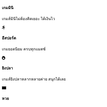
เกมมินิ
เกมส์มินิไม่ต้องคิดเยอะ ได้เงินไว
อีสปอร์ต
เกมยอดนิยม ครบทุกแมตช์
ยิงปลา
เกมส์ยิงปลาหลากหลายค่าย สนุกได้เลย
หวย