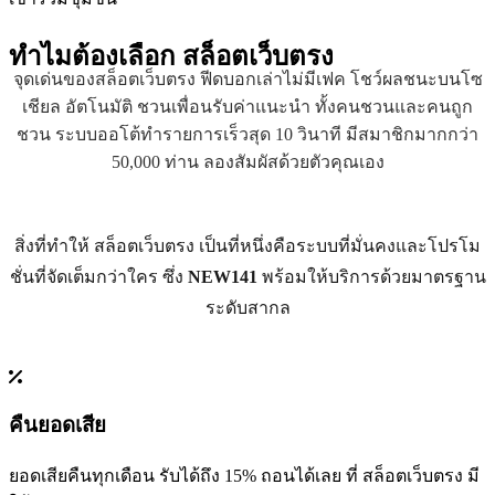
ทำไมต้องเลือก
สล็อตเว็บตรง
จุดเด่นของสล็อตเว็บตรง ฟีดบอกเล่าไม่มีเฟค โชว์ผลชนะบนโซ
เชียล อัตโนมัติ ชวนเพื่อนรับค่าแนะนำ ทั้งคนชวนและคนถูก
ชวน ระบบออโต้ทำรายการเร็วสุด 10 วินาที มีสมาชิกมากกว่า
50,000 ท่าน ลองสัมผัสด้วยตัวคุณเอง
สิ่งที่ทำให้ สล็อตเว็บตรง เป็นที่หนึ่งคือระบบที่มั่นคงและโปรโม
ชั่นที่จัดเต็มกว่าใคร ซึ่ง
NEW141
พร้อมให้บริการด้วยมาตรฐาน
ระดับสากล
คืนยอดเสีย
ยอดเสียคืนทุกเดือน รับได้ถึง 15% ถอนได้เลย ที่ สล็อตเว็บตรง มี