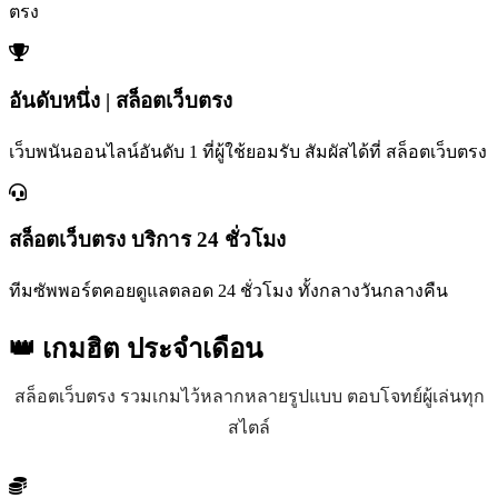
ตรง
อันดับหนึ่ง | สล็อตเว็บตรง
เว็บพนันออนไลน์อันดับ 1 ที่ผู้ใช้ยอมรับ สัมผัสได้ที่ สล็อตเว็บตรง
สล็อตเว็บตรง บริการ 24 ชั่วโมง
ทีมซัพพอร์ตคอยดูแลตลอด 24 ชั่วโมง ทั้งกลางวันกลางคืน
👑 เกมฮิต
ประจำเดือน
สล็อตเว็บตรง รวมเกมไว้หลากหลายรูปแบบ ตอบโจทย์ผู้เล่นทุก
สไตล์