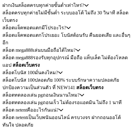
ฝากเงินสล็อตครบทุกค่ายขั้นต่ำเท่าไหร่?
สล็อตครบทุกค่ายไม่มีขั้นต่ำ ระบบออโต้ ไม่ถึง 30 วินาที สล็อต
เว็บตรง
สล็อตแจ็คพอตแตกมีโปรอะไร?
สล็อตแจ็คพอตแตกโปรเยอะ โบนัสต้อนรับ คืนยอดเสีย และอื่นๆ
อีก
สล็อต mega888เล่นบนมือถือได้ไหม?
สล็อต mega888รองรับทุกอุปกรณ์ มือถือ แท็บเล็ต ไม่ต้องโหลด
แอป
สล็อตเว็บตรง
สล็อตโบนัส 100มั่นคงไหม?
สล็อตโบนัส 100ปลอดภัย 100% ระบบรักษาความปลอดภัย
ปกป้องความเป็นส่วนตัว ที่ NEW141
สล็อตเว็บตรง
สล็อตทดลองเล่น pgถอนเงินนานไหม?
สล็อตทดลองเล่น pgถอนเร็ว ไม่ต้องรอแอดมิน ไม่ถึง 1 นาที
สล็อต netentคืออะไรกันแน่?
สล็อต netentเป็นเว็บพนันออนไลน์ ครบวงจร ฝากถอนออโต้
ทันใจ ปลอดภัย