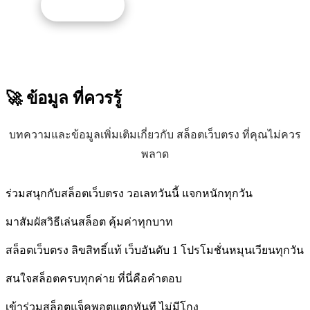
รับโปรนี้
🚀 ข้อมูล
ที่ควรรู้
บทความและข้อมูลเพิ่มเติมเกี่ยวกับ สล็อตเว็บตรง ที่คุณไม่ควร
พลาด
ร่วมสนุกกับสล็อตเว็บตรง วอเลทวันนี้ แจกหนักทุกวัน
มาสัมผัสวิธีเล่นสล็อต คุ้มค่าทุกบาท
สล็อตเว็บตรง ลิขสิทธิ์แท้ เว็บอันดับ 1 โปรโมชั่นหมุนเวียนทุกวัน
สนใจสล็อตครบทุกค่าย ที่นี่คือคำตอบ
เข้าร่วมสล็อตแจ็คพอตแตกทันที ไม่มีโกง