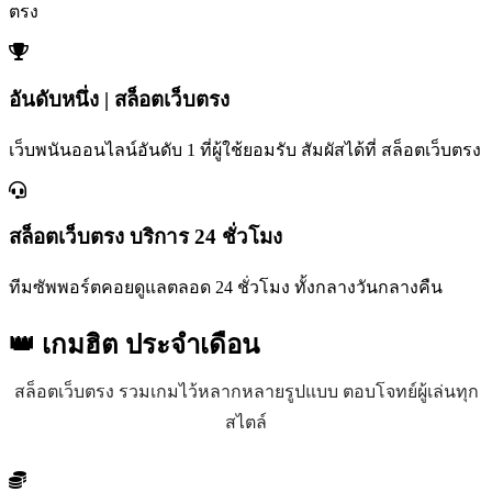
ตรง
อันดับหนึ่ง | สล็อตเว็บตรง
เว็บพนันออนไลน์อันดับ 1 ที่ผู้ใช้ยอมรับ สัมผัสได้ที่ สล็อตเว็บตรง
สล็อตเว็บตรง บริการ 24 ชั่วโมง
ทีมซัพพอร์ตคอยดูแลตลอด 24 ชั่วโมง ทั้งกลางวันกลางคืน
👑 เกมฮิต
ประจำเดือน
สล็อตเว็บตรง รวมเกมไว้หลากหลายรูปแบบ ตอบโจทย์ผู้เล่นทุก
สไตล์