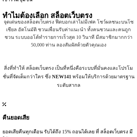
ทำไมต้องเลือก
สล็อตเว็บตรง
จุดเด่นของสล็อตเว็บตรง ฟีดบอกเล่าไม่มีเฟค โชว์ผลชนะบนโซ
เชียล อัตโนมัติ ชวนเพื่อนรับค่าแนะนำ ทั้งคนชวนและคนถูก
ชวน ระบบออโต้ทำรายการเร็วสุด 10 วินาที มีสมาชิกมากกว่า
50,000 ท่าน ลองสัมผัสด้วยตัวคุณเอง
สิ่งที่ทำให้ สล็อตเว็บตรง เป็นที่หนึ่งคือระบบที่มั่นคงและโปรโม
ชั่นที่จัดเต็มกว่าใคร ซึ่ง
NEW141
พร้อมให้บริการด้วยมาตรฐาน
ระดับสากล
คืนยอดเสีย
ยอดเสียคืนทุกเดือน รับได้ถึง 15% ถอนได้เลย ที่ สล็อตเว็บตรง มี