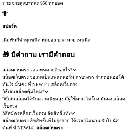
หวย จ่ายสูงบาทละ 950 ทุกยอด
สปอร์ต
เดิมพันกีฬาทุกชนิด ฟุตบอล บาส มวย เทนนิส
🎁 มีคำถาม
เรามีคำตอบ
สล็อตเว็บตรง วอเลทหมายถึงอะไร?
สล็อตเว็บตรง วอเลทเป็นแพลตฟอร์ม ครบวงจร ฝากถอนออโต้
ทันใจ มั่นคง ที่ NEW141 สล็อตเว็บตรง
วิธีเล่นสล็อตคุ้มไหม?
วิธีเล่นสล็อตได้รับความนิยมสูง มีผู้ใช้มาก ไม่โกง มั่นคง สล็อต
เว็บตรง
วิธีสมัครสล็อตเว็บตรง ลิขสิทธิ์แท้?
สล็อตเว็บตรง ลิขสิทธิ์แท้ไม่ยุ่งยาก ใช้เวลาไม่นาน รับโบนัส
ทันที ที่ NEW141
สล็อตเว็บตรง