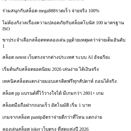
ร่วมสนุกกับสล็อต mega888รวดเร็ว จ่ายจริง 100%
ไม่ต้องกังวลเรื่องความปลอดภัยกับสล็อตโบนัส 100 มาตรฐาน
ISO
ขาประจำเลือกสล็อตทดลองเล่น pgด้วยเหตุผลว่าจ่ายเต็มอันดับ
1
สล็อต netent เว็บตรงจากต่างประเทศ ระบบ AI อัจฉริยะ
เริ่มต้นกับสล็อตยอดนิยม 2026 เล่นง่าย ได้เงินจริง
เทคนิคสล็อตแตกง่ายมอบเครดิตฟรีทุกสัปดาห์ ถอนได้จริง
สล็อต pp แบรนด์ที่ไว้วางใจได้ มีเกมกว่า 2801+ เกม
สล็อตมือถือฝากถอนเร็ว อัตโนมัติ เริ่ม 1 บาท
เกมจากสล็อต pantipอัตราจ่ายดีกว่าที่ไหน แตกง่าย
ลองเล่นสล็อต joker เว็บตรง ที่สุดแห่งปี 2026