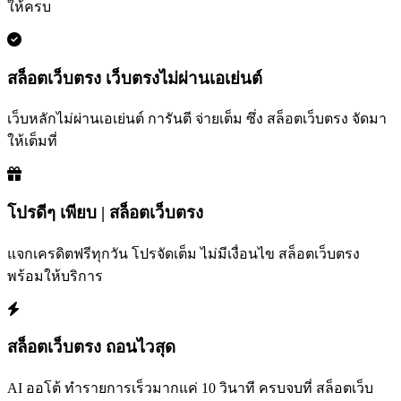
ให้ครบ
สล็อตเว็บตรง เว็บตรงไม่ผ่านเอเย่นต์
เว็บหลักไม่ผ่านเอเย่นต์ การันตี จ่ายเต็ม ซึ่ง สล็อตเว็บตรง จัดมา
ให้เต็มที่
โปรดีๆ เพียบ | สล็อตเว็บตรง
แจกเครดิตฟรีทุกวัน โปรจัดเต็ม ไม่มีเงื่อนไข สล็อตเว็บตรง
พร้อมให้บริการ
สล็อตเว็บตรง ถอนไวสุด
AI ออโต้ ทำรายการเร็วมากแค่ 10 วินาที ครบจบที่ สล็อตเว็บ