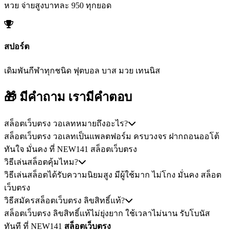
หวย จ่ายสูงบาทละ 950 ทุกยอด
สปอร์ต
เดิมพันกีฬาทุกชนิด ฟุตบอล บาส มวย เทนนิส
🎁 มีคำถาม
เรามีคำตอบ
สล็อตเว็บตรง วอเลทหมายถึงอะไร?
สล็อตเว็บตรง วอเลทเป็นแพลตฟอร์ม ครบวงจร ฝากถอนออโต้
ทันใจ มั่นคง ที่ NEW141 สล็อตเว็บตรง
วิธีเล่นสล็อตคุ้มไหม?
วิธีเล่นสล็อตได้รับความนิยมสูง มีผู้ใช้มาก ไม่โกง มั่นคง สล็อต
เว็บตรง
วิธีสมัครสล็อตเว็บตรง ลิขสิทธิ์แท้?
สล็อตเว็บตรง ลิขสิทธิ์แท้ไม่ยุ่งยาก ใช้เวลาไม่นาน รับโบนัส
ทันที ที่ NEW141
สล็อตเว็บตรง