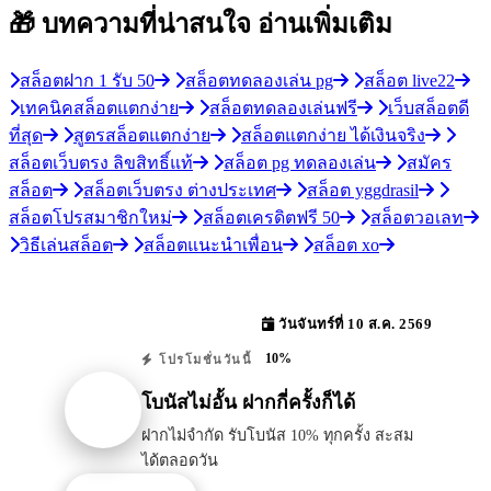
🎁 บทความที่น่าสนใจ
อ่านเพิ่มเติม
สล็อตฝาก 1 รับ 50
สล็อตทดลองเล่น pg
สล็อต live22
เทคนิคสล็อตแตกง่าย
สล็อตทดลองเล่นฟรี
เว็บสล็อตดี
ที่สุด
สูตรสล็อตแตกง่าย
สล็อตแตกง่าย ได้เงินจริง
สล็อตเว็บตรง ลิขสิทธิ์แท้
สล็อต pg ทดลองเล่น
สมัคร
สล็อต
สล็อตเว็บตรง ต่างประเทศ
สล็อต yggdrasil
สล็อตโปรสมาชิกใหม่
สล็อตเครดิตฟรี 50
สล็อตวอเลท
วิธีเล่นสล็อต
สล็อตแนะนำเพื่อน
สล็อต xo
วันจันทร์ที่ 10 ส.ค. 2569
10%
โปรโมชั่นวันนี้
โบนัสไม่อั้น ฝากกี่ครั้งก็ได้
ฝากไม่จำกัด รับโบนัส 10% ทุกครั้ง สะสม
ได้ตลอดวัน