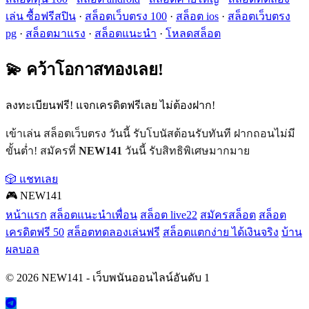
เล่น ซื้อฟรีสปิน
·
สล็อตเว็บตรง 100
·
สล็อต ios
·
สล็อตเว็บตรง
pg
·
สล็อตมาแรง
·
สล็อตแนะนำ
·
โหลดสล็อต
💫 คว้าโอกาสทองเลย!
ลงทะเบียนฟรี! แจกเครดิตฟรีเลย ไม่ต้องฝาก!
เข้าเล่น สล็อตเว็บตรง วันนี้ รับโบนัสต้อนรับทันที ฝากถอนไม่มี
ขั้นต่ำ! สมัครที่
NEW141
วันนี้ รับสิทธิพิเศษมากมาย
🎲 แชทเลย
🎮 NEW141
หน้าแรก
สล็อตแนะนำเพื่อน
สล็อต live22
สมัครสล็อต
สล็อต
เครดิตฟรี 50
สล็อตทดลองเล่นฟรี
สล็อตแตกง่าย ได้เงินจริง
บ้าน
ผลบอล
© 2026 NEW141 - เว็บพนันออนไลน์อันดับ 1