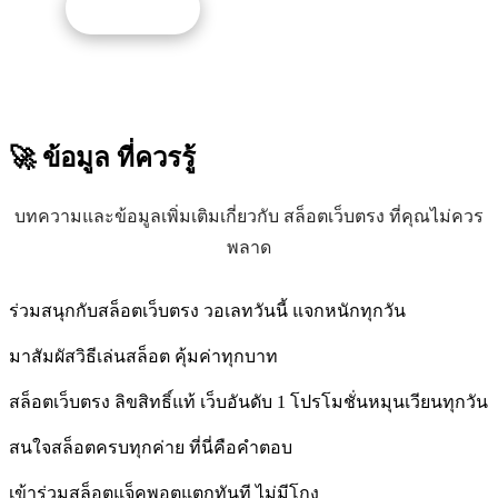
รับโปรนี้
🚀 ข้อมูล
ที่ควรรู้
บทความและข้อมูลเพิ่มเติมเกี่ยวกับ สล็อตเว็บตรง ที่คุณไม่ควร
พลาด
ร่วมสนุกกับสล็อตเว็บตรง วอเลทวันนี้ แจกหนักทุกวัน
มาสัมผัสวิธีเล่นสล็อต คุ้มค่าทุกบาท
สล็อตเว็บตรง ลิขสิทธิ์แท้ เว็บอันดับ 1 โปรโมชั่นหมุนเวียนทุกวัน
สนใจสล็อตครบทุกค่าย ที่นี่คือคำตอบ
เข้าร่วมสล็อตแจ็คพอตแตกทันที ไม่มีโกง