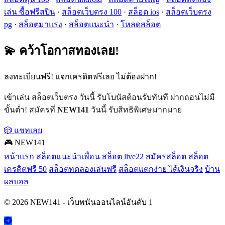
เล่น ซื้อฟรีสปิน
·
สล็อตเว็บตรง 100
·
สล็อต ios
·
สล็อตเว็บตรง
pg
·
สล็อตมาแรง
·
สล็อตแนะนำ
·
โหลดสล็อต
💫 คว้าโอกาสทองเลย!
ลงทะเบียนฟรี! แจกเครดิตฟรีเลย ไม่ต้องฝาก!
เข้าเล่น สล็อตเว็บตรง วันนี้ รับโบนัสต้อนรับทันที ฝากถอนไม่มี
ขั้นต่ำ! สมัครที่
NEW141
วันนี้ รับสิทธิพิเศษมากมาย
🎲 แชทเลย
🎮 NEW141
หน้าแรก
สล็อตแนะนำเพื่อน
สล็อต live22
สมัครสล็อต
สล็อต
เครดิตฟรี 50
สล็อตทดลองเล่นฟรี
สล็อตแตกง่าย ได้เงินจริง
บ้าน
ผลบอล
© 2026 NEW141 - เว็บพนันออนไลน์อันดับ 1