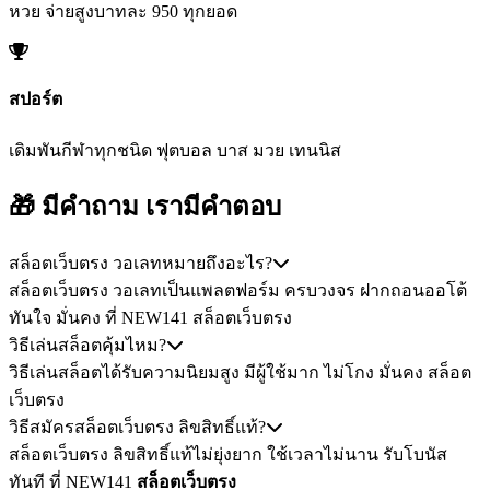
หวย จ่ายสูงบาทละ 950 ทุกยอด
สปอร์ต
เดิมพันกีฬาทุกชนิด ฟุตบอล บาส มวย เทนนิส
🎁 มีคำถาม
เรามีคำตอบ
สล็อตเว็บตรง วอเลทหมายถึงอะไร?
สล็อตเว็บตรง วอเลทเป็นแพลตฟอร์ม ครบวงจร ฝากถอนออโต้
ทันใจ มั่นคง ที่ NEW141 สล็อตเว็บตรง
วิธีเล่นสล็อตคุ้มไหม?
วิธีเล่นสล็อตได้รับความนิยมสูง มีผู้ใช้มาก ไม่โกง มั่นคง สล็อต
เว็บตรง
วิธีสมัครสล็อตเว็บตรง ลิขสิทธิ์แท้?
สล็อตเว็บตรง ลิขสิทธิ์แท้ไม่ยุ่งยาก ใช้เวลาไม่นาน รับโบนัส
ทันที ที่ NEW141
สล็อตเว็บตรง