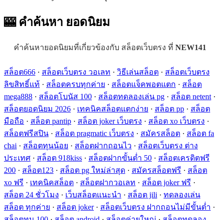
🎰 คำค้นหา
ยอดนิยม
คำค้นหายอดนิยมที่เกี่ยวข้องกับ สล็อตเว็บตรง ที่
NEW141
สล็อต666
·
สล็อตเว็บตรง วอเลท
·
วิธีเล่นสล็อต
·
สล็อตเว็บตรง
ลิขสิทธิ์แท้
·
สล็อตครบทุกค่าย
·
สล็อตแจ็คพอตแตก
·
สล็อต
mega888
·
สล็อตโบนัส 100
·
สล็อตทดลองเล่น pg
·
สล็อต netent
·
สล็อตยอดนิยม 2026
·
เทคนิคสล็อตแตกง่าย
·
สล็อต pp
·
สล็อต
มือถือ
·
สล็อต pantip
·
สล็อต joker เว็บตรง
·
สล็อต xo เว็บตรง
·
สล็อตฟรีสปิน
·
สล็อต pragmatic เว็บตรง
·
สมัครสล็อต
·
สล็อต fa
chai
·
สล็อตทุนน้อย
·
สล็อตฝากถอนไว
·
สล็อตเว็บตรง ต่าง
ประเทศ
·
สล็อต 918kiss
·
สล็อตฝากขั้นต่ำ 50
·
สล็อตเครดิตฟรี
200
·
สล็อต123
·
สล็อต pg ใหม่ล่าสุด
·
สมัครสล็อตฟรี
·
สล็อต
xo ฟรี
·
เทคนิคสล็อต
·
สล็อตฝากวอเลท
·
สล็อต joker ฟรี
·
สล็อต 24 ชั่วโมง
·
เว็บสล็อตแนะนำ
·
สล็อต jili
·
ทดลองเล่น
สล็อต ทุกค่าย
·
สล็อต joker
·
สล็อตเว็บตรง ฝากถอนไม่มีขั้นต่ำ
·
สล็อตทุน 100
·
สล็อต android
·
สล็อตค่ายใหญ่
·
สล็อตทดลอง