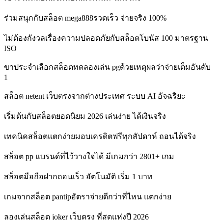
ร่วมสนุกกับสล็อต mega888รวดเร็ว จ่ายจริง 100%
ไม่ต้องกังวลเรื่องความปลอดภัยกับสล็อตโบนัส 100 มาตรฐาน
ISO
ขาประจำเลือกสล็อตทดลองเล่น pgด้วยเหตุผลว่าจ่ายเต็มอันดับ
1
สล็อต netent เว็บตรงจากต่างประเทศ ระบบ AI อัจฉริยะ
เริ่มต้นกับสล็อตยอดนิยม 2026 เล่นง่าย ได้เงินจริง
เทคนิคสล็อตแตกง่ายมอบเครดิตฟรีทุกสัปดาห์ ถอนได้จริง
สล็อต pp แบรนด์ที่ไว้วางใจได้ มีเกมกว่า 2801+ เกม
สล็อตมือถือฝากถอนเร็ว อัตโนมัติ เริ่ม 1 บาท
เกมจากสล็อต pantipอัตราจ่ายดีกว่าที่ไหน แตกง่าย
ลองเล่นสล็อต joker เว็บตรง ที่สุดแห่งปี 2026