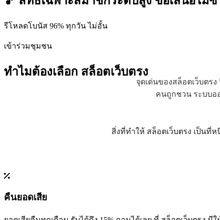
🎵 สิทธิ์เฉพาะสมาชิกระดับสูง ข้อเสนอไม่ซ
รีโหลดโบนัส 96% ทุกวัน ไม่อั้น
เข้าร่วมชุมชน
ทำไมต้องเลือก
สล็อตเว็บตรง
จุดเด่นของสล็อตเว็บตรง
คนถูกชวน ระบบออโต
สิ่งที่ทำให้ สล็อตเว็บตรง เป็นที่
คืนยอดเสีย
ยอดเสียคืนทุกเดือน รับได้ถึง 15% ถอนได้เลย ที่ สล็อตเว็บตรง มี