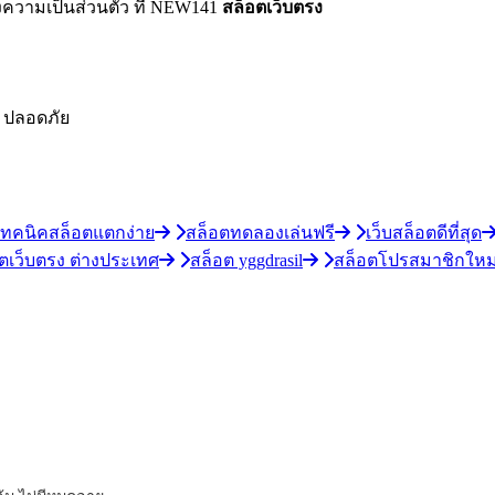
ความเป็นส่วนตัว ที่ NEW141
สล็อตเว็บตรง
จ ปลอดภัย
เทคนิคสล็อตแตกง่าย
สล็อตทดลองเล่นฟรี
เว็บสล็อตดีที่สุด
ตเว็บตรง ต่างประเทศ
สล็อต yggdrasil
สล็อตโปรสมาชิกใหม