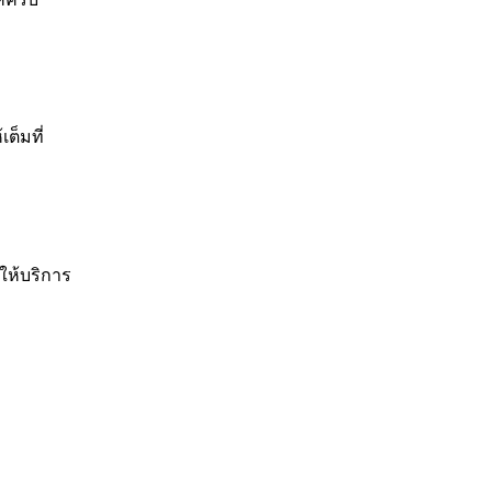
เต็มที่
มให้บริการ