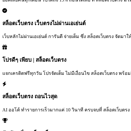
สล็อตเว็บตรง เว็บตรงไม่ผ่านเอเย่นต์
เว็บหลักไม่ผ่านเอเย่นต์ การันตี จ่ายเต็ม ซึ่ง สล็อตเว็บตรง จัดมาให้
โปรดีๆ เพียบ | สล็อตเว็บตรง
แจกเครดิตฟรีทุกวัน โปรจัดเต็ม ไม่มีเงื่อนไข สล็อตเว็บตรง พร้อ
สล็อตเว็บตรง ถอนไวสุด
AI ออโต้ ทำรายการเร็วมากแค่ 10 วินาที ครบจบที่ สล็อตเว็บตรง