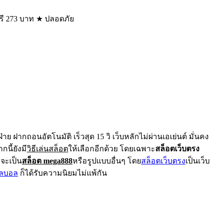
รี 273 บาท ★ ปลอดภัย
ย ฝากถอนอัตโนมัติ เร็วสุด 15 วิ เว็บหลักไม่ผ่านเอเย่นต์ มั่นคง
นี้ยังมี
วิธีเล่นสล็อต
ให้เลือกอีกด้วย โดยเฉพาะ
สล็อตเว็บตรง
าจะเป็น
สล็อต mega888
หรือรูปแบบอื่นๆ โดย
สล็อตเว็บตรง
เป็นเว็บ
ผลบอล
ก็ได้รับความนิยมไม่แพ้กัน