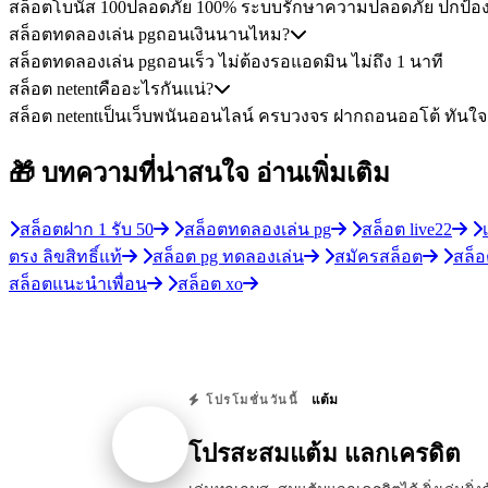
สล็อตโบนัส 100ปลอดภัย 100% ระบบรักษาความปลอดภัย ปกป้อง
สล็อตทดลองเล่น pgถอนเงินนานไหม?
สล็อตทดลองเล่น pgถอนเร็ว ไม่ต้องรอแอดมิน ไม่ถึง 1 นาที
สล็อต netentคืออะไรกันแน่?
สล็อต netentเป็นเว็บพนันออนไลน์ ครบวงจร ฝากถอนออโต้ ทันใ
🎁 บทความที่น่าสนใจ
อ่านเพิ่มเติม
สล็อตฝาก 1 รับ 50
สล็อตทดลองเล่น pg
สล็อต live22
ตรง ลิขสิทธิ์แท้
สล็อต pg ทดลองเล่น
สมัครสล็อต
สล็อ
สล็อตแนะนำเพื่อน
สล็อต xo
แต้ม
โปรโมชั่นวันนี้
โปรสะสมแต้ม แลกเครดิต