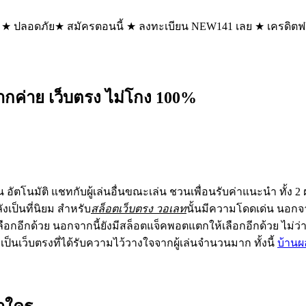
ท ★ ปลอดภัย
★ สมัครตอนนี้ ★ ลงทะเบียน NEW141 เลย ★ เครดิตฟ
กค่าย เว็บตรง ไม่โกง 100%
ตโนมัติ แชทกับผู้เล่นอื่นขณะเล่น ชวนเพื่อนรับค่าแนะนำ ทั้ง 2 ฝ่า
ลังเป็นที่นิยม สำหรับ
สล็อตเว็บตรง วอเลท
นั้นมีความโดดเด่น นอกจาก
ลือกอีกด้วย นอกจากนี้ยังมีสล็อตแจ็คพอตแตกให้เลือกอีกด้วย ไม่ว่
เป็นเว็บตรงที่ได้รับความไว้วางใจจากผู้เล่นจำนวนมาก ทั้งนี้
บ้าน