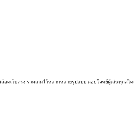
สล็อตเว็บตรง รวมเกมไว้หลากหลายรูปแบบ ตอบโจทย์ผู้เล่นทุกสไตล