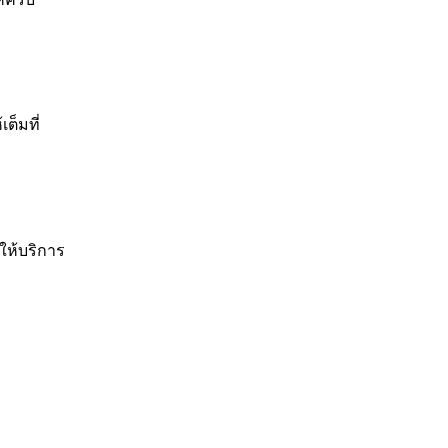
เต็มที่
มให้บริการ