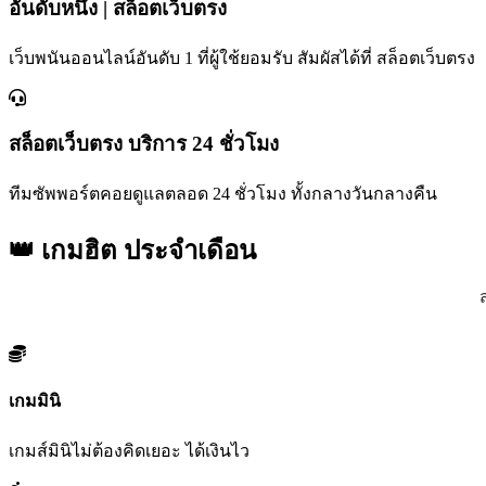
อันดับหนึ่ง | สล็อตเว็บตรง
เว็บพนันออนไลน์อันดับ 1 ที่ผู้ใช้ยอมรับ สัมผัสได้ที่ สล็อตเว็บตรง
สล็อตเว็บตรง บริการ 24 ชั่วโมง
ทีมซัพพอร์ตคอยดูแลตลอด 24 ชั่วโมง ทั้งกลางวันกลางคืน
👑 เกมฮิต
ประจำเดือน
เกมมินิ
เกมส์มินิไม่ต้องคิดเยอะ ได้เงินไว