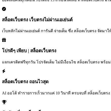
สล็อตเว็บตรง เว็บตรงไม่ผ่านเอเย่นต์
เว็บหลักไม่ผ่านเอเย่นต์ การันตี จ่ายเต็ม ซึ่ง สล็อตเว็บตรง จัดมาให้
โปรดีๆ เพียบ | สล็อตเว็บตรง
แจกเครดิตฟรีทุกวัน โปรจัดเต็ม ไม่มีเงื่อนไข สล็อตเว็บตรง พร้อ
สล็อตเว็บตรง ถอนไวสุด
AI ออโต้ ทำรายการเร็วมากแค่ 10 วินาที ครบจบที่ สล็อตเว็บตรง