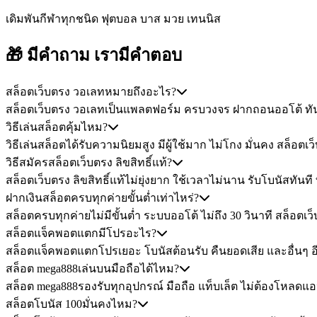
เดิมพันกีฬาทุกชนิด ฟุตบอล บาส มวย เทนนิส
🎁 มีคำถาม
เรามีคำตอบ
สล็อตเว็บตรง วอเลทหมายถึงอะไร?
สล็อตเว็บตรง วอเลทเป็นแพลตฟอร์ม ครบวงจร ฝากถอนออโต้ ทันใ
วิธีเล่นสล็อตคุ้มไหม?
วิธีเล่นสล็อตได้รับความนิยมสูง มีผู้ใช้มาก ไม่โกง มั่นคง สล็อตเว
วิธีสมัครสล็อตเว็บตรง ลิขสิทธิ์แท้?
สล็อตเว็บตรง ลิขสิทธิ์แท้ไม่ยุ่งยาก ใช้เวลาไม่นาน รับโบนัสทันท
ฝากเงินสล็อตครบทุกค่ายขั้นต่ำเท่าไหร่?
สล็อตครบทุกค่ายไม่มีขั้นต่ำ ระบบออโต้ ไม่ถึง 30 วินาที สล็อตเว
สล็อตแจ็คพอตแตกมีโปรอะไร?
สล็อตแจ็คพอตแตกโปรเยอะ โบนัสต้อนรับ คืนยอดเสีย และอื่นๆ อ
สล็อต mega888เล่นบนมือถือได้ไหม?
สล็อต mega888รองรับทุกอุปกรณ์ มือถือ แท็บเล็ต ไม่ต้องโหลดแ
สล็อตโบนัส 100มั่นคงไหม?