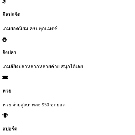
อีสปอร์ต
เกมยอดนิยม ครบทุกแมตช์
ยิงปลา
เกมส์ยิงปลาหลากหลายค่าย สนุกได้เลย
หวย
หวย จ่ายสูงบาทละ 950 ทุกยอด
สปอร์ต