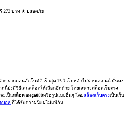
รี 273 บาท ★ ปลอดภัย
ย ฝากถอนอัตโนมัติ เร็วสุด 15 วิ เว็บหลักไม่ผ่านเอเย่นต์ มั่นคง
นี้ยังมี
วิธีเล่นสล็อต
ให้เลือกอีกด้วย โดยเฉพาะ
สล็อตเว็บตรง
าจะเป็น
สล็อต mega888
หรือรูปแบบอื่นๆ โดย
สล็อตเว็บตรง
เป็นเว็บ
ผลบอล
ก็ได้รับความนิยมไม่แพ้กัน