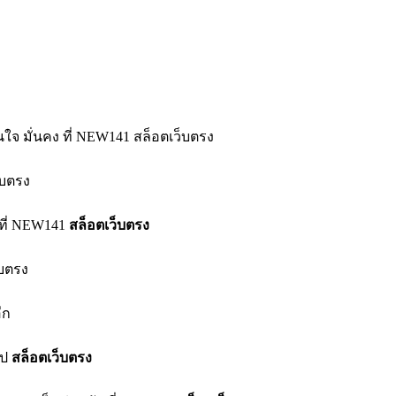
จ มั่นคง ที่ NEW141 สล็อตเว็บตรง
็บตรง
ี ที่ NEW141
สล็อตเว็บตรง
็บตรง
ีก
อป
สล็อตเว็บตรง