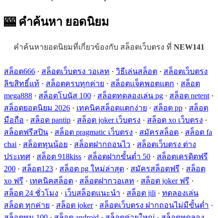
🎰 คำค้นหา
ยอดนิยม
คำค้นหายอดนิยมที่เกี่ยวข้องกับ สล็อตเว็บตรง ที่
NEW141
สล็อต666
·
สล็อตเว็บตรง วอเลท
·
วิธีเล่นสล็อต
·
สล็อตเว็บตรง
ลิขสิทธิ์แท้
·
สล็อตครบทุกค่าย
·
สล็อตแจ็คพอตแตก
·
สล็อต
mega888
·
สล็อตโบนัส 100
·
สล็อตทดลองเล่น pg
·
สล็อต netent
·
สล็อตยอดนิยม 2026
·
เทคนิคสล็อตแตกง่าย
·
สล็อต pp
·
สล็อต
มือถือ
·
สล็อต pantip
·
สล็อต joker เว็บตรง
·
สล็อต xo เว็บตรง
·
สล็อตฟรีสปิน
·
สล็อต pragmatic เว็บตรง
·
สมัครสล็อต
·
สล็อต fa
chai
·
สล็อตทุนน้อย
·
สล็อตฝากถอนไว
·
สล็อตเว็บตรง ต่าง
ประเทศ
·
สล็อต 918kiss
·
สล็อตฝากขั้นต่ำ 50
·
สล็อตเครดิตฟรี
200
·
สล็อต123
·
สล็อต pg ใหม่ล่าสุด
·
สมัครสล็อตฟรี
·
สล็อต
xo ฟรี
·
เทคนิคสล็อต
·
สล็อตฝากวอเลท
·
สล็อต joker ฟรี
·
สล็อต 24 ชั่วโมง
·
เว็บสล็อตแนะนำ
·
สล็อต jili
·
ทดลองเล่น
สล็อต ทุกค่าย
·
สล็อต joker
·
สล็อตเว็บตรง ฝากถอนไม่มีขั้นต่ำ
·
สล็อตทุน 100
·
สล็อต android
·
สล็อตค่ายใหญ่
·
สล็อตทดลอง