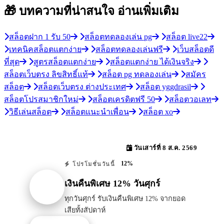
🎁 บทความที่น่าสนใจ
อ่านเพิ่มเติม
สล็อตฝาก 1 รับ 50
สล็อตทดลองเล่น pg
สล็อต live22
เทคนิคสล็อตแตกง่าย
สล็อตทดลองเล่นฟรี
เว็บสล็อตดี
ที่สุด
สูตรสล็อตแตกง่าย
สล็อตแตกง่าย ได้เงินจริง
สล็อตเว็บตรง ลิขสิทธิ์แท้
สล็อต pg ทดลองเล่น
สมัคร
สล็อต
สล็อตเว็บตรง ต่างประเทศ
สล็อต yggdrasil
สล็อตโปรสมาชิกใหม่
สล็อตเครดิตฟรี 50
สล็อตวอเลท
วิธีเล่นสล็อต
สล็อตแนะนำเพื่อน
สล็อต xo
วันเสาร์ที่ 8 ส.ค. 2569
12%
โปรโมชั่นวันนี้
เงินคืนพิเศษ 12% วันศุกร์
ทุกวันศุกร์ รับเงินคืนพิเศษ 12% จากยอด
เสียทั้งสัปดาห์