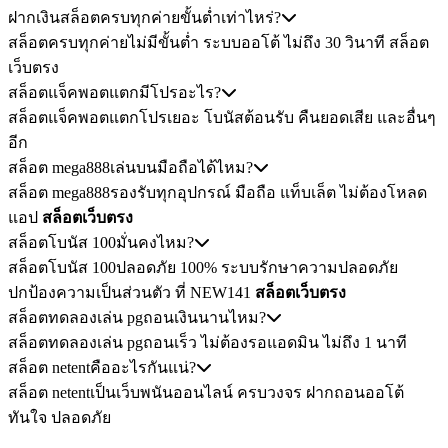
ฝากเงินสล็อตครบทุกค่ายขั้นต่ำเท่าไหร่?
สล็อตครบทุกค่ายไม่มีขั้นต่ำ ระบบออโต้ ไม่ถึง 30 วินาที สล็อต
เว็บตรง
สล็อตแจ็คพอตแตกมีโปรอะไร?
สล็อตแจ็คพอตแตกโปรเยอะ โบนัสต้อนรับ คืนยอดเสีย และอื่นๆ
อีก
สล็อต mega888เล่นบนมือถือได้ไหม?
สล็อต mega888รองรับทุกอุปกรณ์ มือถือ แท็บเล็ต ไม่ต้องโหลด
แอป
สล็อตเว็บตรง
สล็อตโบนัส 100มั่นคงไหม?
สล็อตโบนัส 100ปลอดภัย 100% ระบบรักษาความปลอดภัย
ปกป้องความเป็นส่วนตัว ที่ NEW141
สล็อตเว็บตรง
สล็อตทดลองเล่น pgถอนเงินนานไหม?
สล็อตทดลองเล่น pgถอนเร็ว ไม่ต้องรอแอดมิน ไม่ถึง 1 นาที
สล็อต netentคืออะไรกันแน่?
สล็อต netentเป็นเว็บพนันออนไลน์ ครบวงจร ฝากถอนออโต้
ทันใจ ปลอดภัย