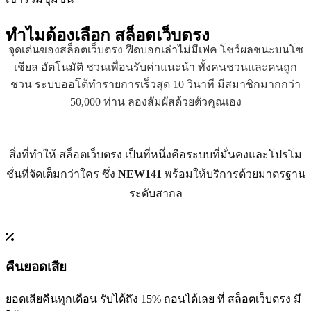
ทำไมต้องเลือก
สล็อตเว็บตรง
จุดเด่นของสล็อตเว็บตรง ฟีดบอกเล่าไม่มีเฟค โชว์ผลชนะบนโซ
เชียล อัตโนมัติ ชวนเพื่อนรับค่าแนะนำ ทั้งคนชวนและคนถูก
ชวน ระบบออโต้ทำรายการเร็วสุด 10 วินาที มีสมาชิกมากกว่า
50,000 ท่าน ลองสัมผัสด้วยตัวคุณเอง
สิ่งที่ทำให้ สล็อตเว็บตรง เป็นที่หนึ่งคือระบบที่มั่นคงและโปรโม
ชั่นที่จัดเต็มกว่าใคร ซึ่ง
NEW141
พร้อมให้บริการด้วยมาตรฐาน
ระดับสากล
คืนยอดเสีย
ยอดเสียคืนทุกเดือน รับได้ถึง 15% ถอนได้เลย ที่ สล็อตเว็บตรง มี