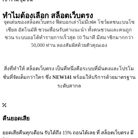
ทำไมต้องเลือก
สล็อตเว็บตรง
จุดเด่นของสล็อตเว็บตรง ฟีดบอกเล่าไม่มีเฟค โชว์ผลชนะบนโซ
เชียล อัตโนมัติ ชวนเพื่อนรับค่าแนะนำ ทั้งคนชวนและคนถูก
ชวน ระบบออโต้ทำรายการเร็วสุด 10 วินาที มีสมาชิกมากกว่า
50,000 ท่าน ลองสัมผัสด้วยตัวคุณเอง
สิ่งที่ทำให้ สล็อตเว็บตรง เป็นที่หนึ่งคือระบบที่มั่นคงและโปรโม
ชั่นที่จัดเต็มกว่าใคร ซึ่ง
NEW141
พร้อมให้บริการด้วยมาตรฐาน
ระดับสากล
คืนยอดเสีย
ยอดเสียคืนทุกเดือน รับได้ถึง 15% ถอนได้เลย ที่ สล็อตเว็บตรง มี