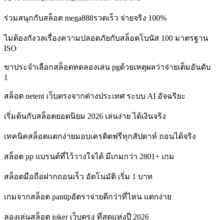
ร่วมสนุกกับสล็อต mega888รวดเร็ว จ่ายจริง 100%
ไม่ต้องกังวลเรื่องความปลอดภัยกับสล็อตโบนัส 100 มาตรฐาน
ISO
ขาประจำเลือกสล็อตทดลองเล่น pgด้วยเหตุผลว่าจ่ายเต็มอันดับ
1
สล็อต netent เว็บตรงจากต่างประเทศ ระบบ AI อัจฉริยะ
เริ่มต้นกับสล็อตยอดนิยม 2026 เล่นง่าย ได้เงินจริง
เทคนิคสล็อตแตกง่ายมอบเครดิตฟรีทุกสัปดาห์ ถอนได้จริง
สล็อต pp แบรนด์ที่ไว้วางใจได้ มีเกมกว่า 2801+ เกม
สล็อตมือถือฝากถอนเร็ว อัตโนมัติ เริ่ม 1 บาท
เกมจากสล็อต pantipอัตราจ่ายดีกว่าที่ไหน แตกง่าย
ลองเล่นสล็อต joker เว็บตรง ที่สุดแห่งปี 2026