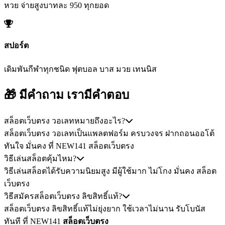
หวย จ่ายสูงบาทละ 950 ทุกยอด
สปอร์ต
เดิมพันกีฬาทุกชนิด ฟุตบอล บาส มวย เทนนิส
🎁 มีคำถาม
เรามีคำตอบ
สล็อตเว็บตรง วอเลทหมายถึงอะไร?
สล็อตเว็บตรง วอเลทเป็นแพลตฟอร์ม ครบวงจร ฝากถอนออโต้
ทันใจ มั่นคง ที่ NEW141 สล็อตเว็บตรง
วิธีเล่นสล็อตคุ้มไหม?
วิธีเล่นสล็อตได้รับความนิยมสูง มีผู้ใช้มาก ไม่โกง มั่นคง สล็อต
เว็บตรง
วิธีสมัครสล็อตเว็บตรง ลิขสิทธิ์แท้?
สล็อตเว็บตรง ลิขสิทธิ์แท้ไม่ยุ่งยาก ใช้เวลาไม่นาน รับโบนัส
ทันที ที่ NEW141
สล็อตเว็บตรง