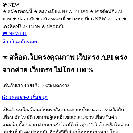
🎯 NEW
★ สมัครตอนนี้ ★ ลงทะเบียน NEW141 เลย ★ เครดิตฟรี 273
บาท ★ ปลอดภัย
★ สมัครตอนนี้ ★ ลงทะเบียน NEW141 เลย ★
เครดิตฟรี 273 บาท ★ ปลอดภัย
🎮 NEW141
ล็อกอิน
สมัครเลย
⭐ สล็อตเว็บตรงคุณภาพ เว็บตรง API ตรง
จากค่าย เว็บตรง ไม่โกง 100%
เล่นกับเรา จ่ายจริง 100% แตกง่าย
🎲 แชทเลย
💎 เริ่มสนุก
เป็นส่วนหนึ่งสล็อตเว็บตรงสังคมหลายหมื่นคน อวดรางวัลกับ
เพื่อน อัตโนมัติ แชทกับผู้เล่นอื่นขณะเล่น ชวนเพื่อนรับค่า
แนะนำ ทั้ง 2 ฝ่าย ฝากถอนอัตโนมัติ เร็วสุด 15 วิ เว็บหลักไม่ผ่าน
เอเย่นต์ มั่นคงปลอดภัย อีกทั้งวิธีเล่นสล็อตคุณภาพสูง โดย