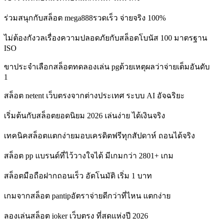
ร่วมสนุกกับสล็อต mega888รวดเร็ว จ่ายจริง 100%
ไม่ต้องกังวลเรื่องความปลอดภัยกับสล็อตโบนัส 100 มาตรฐาน
ISO
ขาประจำเลือกสล็อตทดลองเล่น pgด้วยเหตุผลว่าจ่ายเต็มอันดับ
1
สล็อต netent เว็บตรงจากต่างประเทศ ระบบ AI อัจฉริยะ
เริ่มต้นกับสล็อตยอดนิยม 2026 เล่นง่าย ได้เงินจริง
เทคนิคสล็อตแตกง่ายมอบเครดิตฟรีทุกสัปดาห์ ถอนได้จริง
สล็อต pp แบรนด์ที่ไว้วางใจได้ มีเกมกว่า 2801+ เกม
สล็อตมือถือฝากถอนเร็ว อัตโนมัติ เริ่ม 1 บาท
เกมจากสล็อต pantipอัตราจ่ายดีกว่าที่ไหน แตกง่าย
ลองเล่นสล็อต joker เว็บตรง ที่สุดแห่งปี 2026