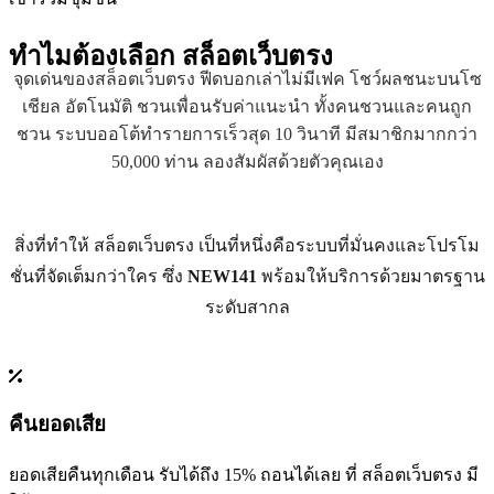
ทำไมต้องเลือก
สล็อตเว็บตรง
จุดเด่นของสล็อตเว็บตรง ฟีดบอกเล่าไม่มีเฟค โชว์ผลชนะบนโซ
เชียล อัตโนมัติ ชวนเพื่อนรับค่าแนะนำ ทั้งคนชวนและคนถูก
ชวน ระบบออโต้ทำรายการเร็วสุด 10 วินาที มีสมาชิกมากกว่า
50,000 ท่าน ลองสัมผัสด้วยตัวคุณเอง
สิ่งที่ทำให้ สล็อตเว็บตรง เป็นที่หนึ่งคือระบบที่มั่นคงและโปรโม
ชั่นที่จัดเต็มกว่าใคร ซึ่ง
NEW141
พร้อมให้บริการด้วยมาตรฐาน
ระดับสากล
คืนยอดเสีย
ยอดเสียคืนทุกเดือน รับได้ถึง 15% ถอนได้เลย ที่ สล็อตเว็บตรง มี