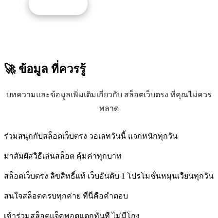
รับโปรนี้
🚀 ข้อมูล
ที่ควรรู้
บทความและข้อมูลเพิ่มเติมเกี่ยวกับ สล็อตเว็บตรง ที่คุณไม่ควร
พลาด
ร่วมสนุกกับสล็อตเว็บตรง วอเลทวันนี้ แจกหนักทุกวัน
มาสัมผัสวิธีเล่นสล็อต คุ้มค่าทุกบาท
สล็อตเว็บตรง ลิขสิทธิ์แท้ เว็บอันดับ 1 โปรโมชั่นหมุนเวียนทุกวัน
สนใจสล็อตครบทุกค่าย ที่นี่คือคำตอบ
เข้าร่วมสล็อตแจ็คพอตแตกทันที ไม่มีโกง