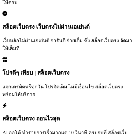
ให้ครบ
สล็อตเว็บตรง เว็บตรงไม่ผ่านเอเย่นต์
เว็บหลักไม่ผ่านเอเย่นต์ การันตี จ่ายเต็ม ซึ่ง สล็อตเว็บตรง จัดมา
ให้เต็มที่
โปรดีๆ เพียบ | สล็อตเว็บตรง
แจกเครดิตฟรีทุกวัน โปรจัดเต็ม ไม่มีเงื่อนไข สล็อตเว็บตรง
พร้อมให้บริการ
สล็อตเว็บตรง ถอนไวสุด
AI ออโต้ ทำรายการเร็วมากแค่ 10 วินาที ครบจบที่ สล็อตเว็บ