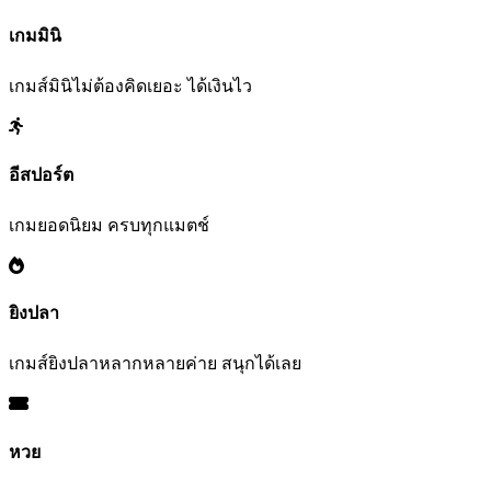
เกมมินิ
เกมส์มินิไม่ต้องคิดเยอะ ได้เงินไว
อีสปอร์ต
เกมยอดนิยม ครบทุกแมตช์
ยิงปลา
เกมส์ยิงปลาหลากหลายค่าย สนุกได้เลย
หวย