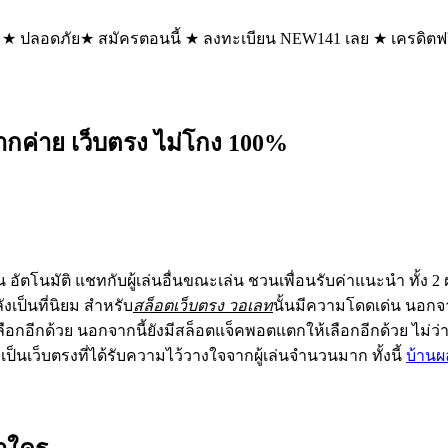
ท ★ ปลอดภัย
★ สมัครตอนนี้ ★ ลงทะเบียน NEW141 เลย ★ เครดิตฟ
กค่าย เว็บตรง ไม่โกง 100%
ตโนมัติ แชทกับผู้เล่นอื่นขณะเล่น ชวนเพื่อนรับค่าแนะนำ ทั้ง 2 ฝ่า
ลังเป็นที่นิยม สำหรับ
สล็อตเว็บตรง วอเลท
นั้นมีความโดดเด่น นอกจาก
ลือกอีกด้วย นอกจากนี้ยังมีสล็อตแจ็คพอตแตกให้เลือกอีกด้วย ไม่ว่
เป็นเว็บตรงที่ได้รับความไว้วางใจจากผู้เล่นจำนวนมาก ทั้งนี้
บ้าน