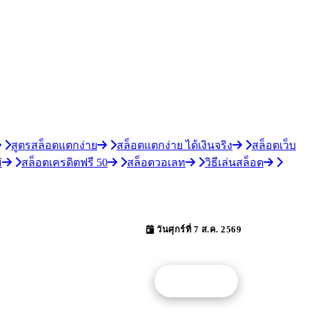
สูตรสล็อตแตกง่าย
สล็อตแตกง่าย ได้เงินจริง
สล็อตเว็บ
่
สล็อตเครดิตฟรี 50
สล็อตวอเลท
วิธีเล่นสล็อต
วันศุกร์ที่ 7 ส.ค. 2569
รับโปรนี้