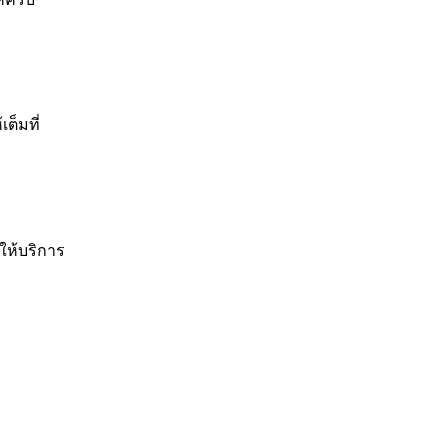
เต็มที่
มให้บริการ