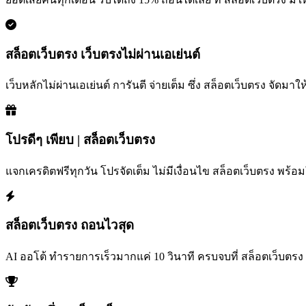
สล็อตเว็บตรง เว็บตรงไม่ผ่านเอเย่นต์
เว็บหลักไม่ผ่านเอเย่นต์ การันตี จ่ายเต็ม ซึ่ง สล็อตเว็บตรง จัดมาให้
โปรดีๆ เพียบ | สล็อตเว็บตรง
แจกเครดิตฟรีทุกวัน โปรจัดเต็ม ไม่มีเงื่อนไข สล็อตเว็บตรง พร้อ
สล็อตเว็บตรง ถอนไวสุด
AI ออโต้ ทำรายการเร็วมากแค่ 10 วินาที ครบจบที่ สล็อตเว็บตรง