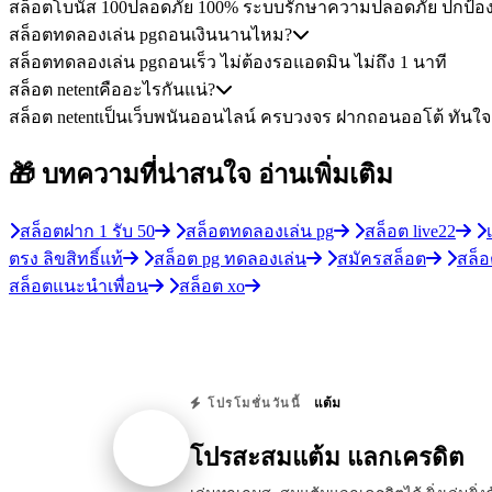
สล็อตโบนัส 100ปลอดภัย 100% ระบบรักษาความปลอดภัย ปกป้อง
สล็อตทดลองเล่น pgถอนเงินนานไหม?
สล็อตทดลองเล่น pgถอนเร็ว ไม่ต้องรอแอดมิน ไม่ถึง 1 นาที
สล็อต netentคืออะไรกันแน่?
สล็อต netentเป็นเว็บพนันออนไลน์ ครบวงจร ฝากถอนออโต้ ทันใ
🎁 บทความที่น่าสนใจ
อ่านเพิ่มเติม
สล็อตฝาก 1 รับ 50
สล็อตทดลองเล่น pg
สล็อต live22
ตรง ลิขสิทธิ์แท้
สล็อต pg ทดลองเล่น
สมัครสล็อต
สล็อ
สล็อตแนะนำเพื่อน
สล็อต xo
แต้ม
โปรโมชั่นวันนี้
โปรสะสมแต้ม แลกเครดิต