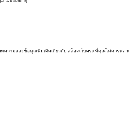
ุ้ม ไม่มีหมดอายุ
บทความและข้อมูลเพิ่มเติมเกี่ยวกับ สล็อตเว็บตรง ที่คุณไม่ควรพลา