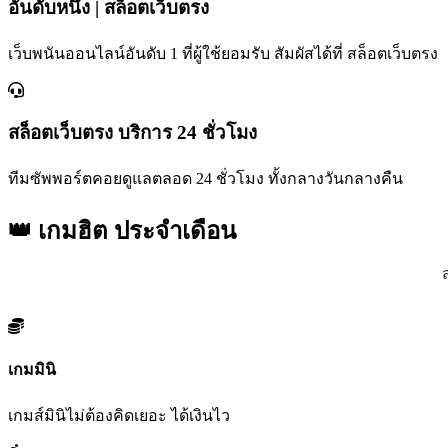
อันดับหนึ่ง | สล็อตเว็บตรง
เว็บพนันออนไลน์อันดับ 1 ที่ผู้ใช้ยอมรับ สัมผัสได้ที่ สล็อตเว็บตรง
สล็อตเว็บตรง บริการ 24 ชั่วโมง
ทีมซัพพอร์ตคอยดูแลตลอด 24 ชั่วโมง ทั้งกลางวันกลางคืน
👑 เกมฮิต
ประจำเดือน
เกมมินิ
เกมส์มินิไม่ต้องคิดเยอะ ได้เงินไว