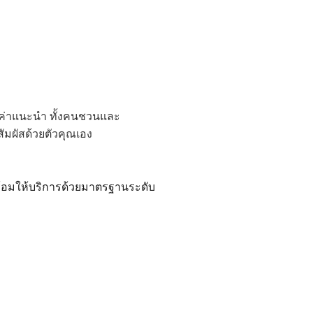
ับค่าแนะนำ ทั้งคนชวนและ
ัมผัสด้วยตัวคุณเอง
้อมให้บริการด้วยมาตรฐานระดับ