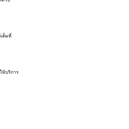
เต็มที่
มให้บริการ