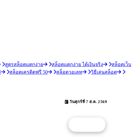
สูตรสล็อตแตกง่าย
สล็อตแตกง่าย ได้เงินจริง
สล็อตเว็บ
่
สล็อตเครดิตฟรี 50
สล็อตวอเลท
วิธีเล่นสล็อต
วันศุกร์ที่ 7 ส.ค. 2569
รับโปรนี้