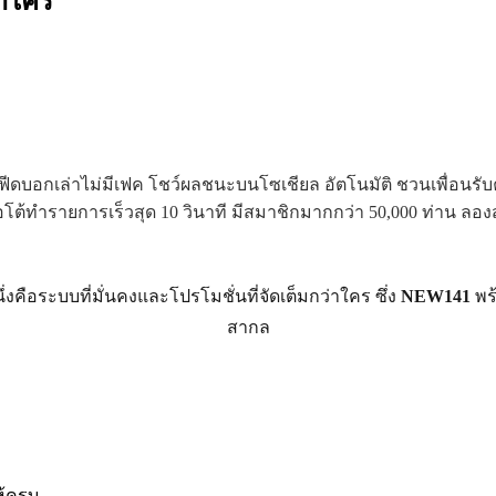
้ำใคร
 ฟีดบอกเล่าไม่มีเฟค โชว์ผลชนะบนโซเชียล อัตโนมัติ ชวนเพื่อนร
้ทำรายการเร็วสุด 10 วินาที มีสมาชิกมากกว่า 50,000 ท่าน ลองส
หนึ่งคือระบบที่มั่นคงและโปรโมชั่นที่จัดเต็มกว่าใคร ซึ่ง
NEW141
พร
สากล
ให้ครบ