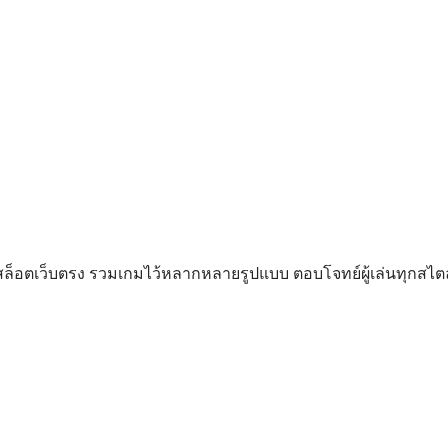
สล็อตเว็บตรง รวมเกมไว้หลากหลายรูปแบบ ตอบโจทย์ผู้เล่นทุกสไตล