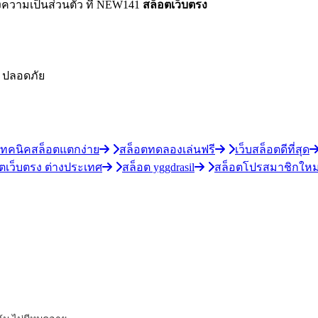
ความเป็นส่วนตัว ที่ NEW141
สล็อตเว็บตรง
จ ปลอดภัย
เทคนิคสล็อตแตกง่าย
สล็อตทดลองเล่นฟรี
เว็บสล็อตดีที่สุด
ตเว็บตรง ต่างประเทศ
สล็อต yggdrasil
สล็อตโปรสมาชิกใหม