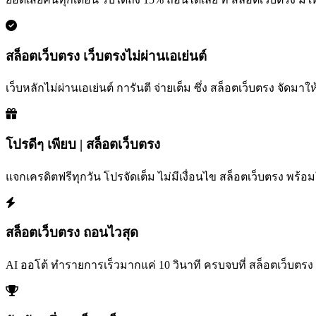
สล็อตเว็บตรง เว็บตรงไม่ผ่านเอเย่นต์
เว็บหลักไม่ผ่านเอเย่นต์ การันตี จ่ายเต็ม ซึ่ง สล็อตเว็บตรง จัดมาให้
โปรดีๆ เพียบ | สล็อตเว็บตรง
แจกเครดิตฟรีทุกวัน โปรจัดเต็ม ไม่มีเงื่อนไข สล็อตเว็บตรง พร้อ
สล็อตเว็บตรง ถอนไวสุด
AI ออโต้ ทำรายการเร็วมากแค่ 10 วินาที ครบจบที่ สล็อตเว็บตรง