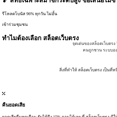
🎵 สิทธิ์เฉพาะสมาชิกระดับสูง ข้อเสนอไม่ซ
รีโหลดโบนัส 96% ทุกวัน ไม่อั้น
เข้าร่วมชุมชน
ทำไมต้องเลือก
สล็อตเว็บตรง
จุดเด่นของสล็อตเว็บตรง
คนถูกชวน ระบบออโต
สิ่งที่ทำให้ สล็อตเว็บตรง เป็นที่
คืนยอดเสีย
ยอดเสียคืนทุกเดือน รับได้ถึง 15% ถอนได้เลย ที่ สล็อตเว็บตรง มี