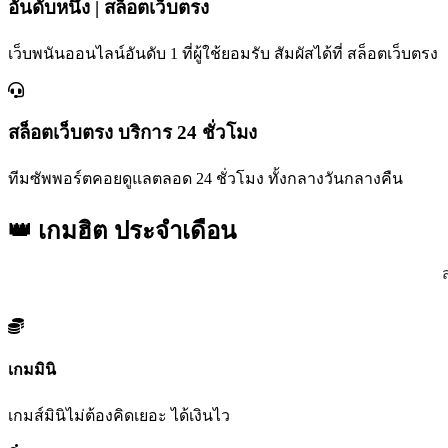
อันดับหนึ่ง | สล็อตเว็บตรง
เว็บพนันออนไลน์อันดับ 1 ที่ผู้ใช้ยอมรับ สัมผัสได้ที่ สล็อตเว็บตรง
สล็อตเว็บตรง บริการ 24 ชั่วโมง
ทีมซัพพอร์ตคอยดูแลตลอด 24 ชั่วโมง ทั้งกลางวันกลางคืน
👑 เกมฮิต
ประจำเดือน
เกมมินิ
เกมส์มินิไม่ต้องคิดเยอะ ได้เงินไว