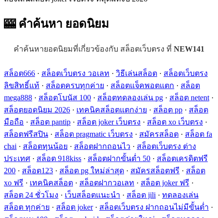
🎰 คำค้นหา
ยอดนิยม
คำค้นหายอดนิยมที่เกี่ยวข้องกับ สล็อตเว็บตรง ที่
NEW141
สล็อต666
·
สล็อตเว็บตรง วอเลท
·
วิธีเล่นสล็อต
·
สล็อตเว็บตรง
ลิขสิทธิ์แท้
·
สล็อตครบทุกค่าย
·
สล็อตแจ็คพอตแตก
·
สล็อต
mega888
·
สล็อตโบนัส 100
·
สล็อตทดลองเล่น pg
·
สล็อต netent
·
สล็อตยอดนิยม 2026
·
เทคนิคสล็อตแตกง่าย
·
สล็อต pp
·
สล็อต
มือถือ
·
สล็อต pantip
·
สล็อต joker เว็บตรง
·
สล็อต xo เว็บตรง
·
สล็อตฟรีสปิน
·
สล็อต pragmatic เว็บตรง
·
สมัครสล็อต
·
สล็อต fa
chai
·
สล็อตทุนน้อย
·
สล็อตฝากถอนไว
·
สล็อตเว็บตรง ต่าง
ประเทศ
·
สล็อต 918kiss
·
สล็อตฝากขั้นต่ำ 50
·
สล็อตเครดิตฟรี
200
·
สล็อต123
·
สล็อต pg ใหม่ล่าสุด
·
สมัครสล็อตฟรี
·
สล็อต
xo ฟรี
·
เทคนิคสล็อต
·
สล็อตฝากวอเลท
·
สล็อต joker ฟรี
·
สล็อต 24 ชั่วโมง
·
เว็บสล็อตแนะนำ
·
สล็อต jili
·
ทดลองเล่น
สล็อต ทุกค่าย
·
สล็อต joker
·
สล็อตเว็บตรง ฝากถอนไม่มีขั้นต่ำ
·