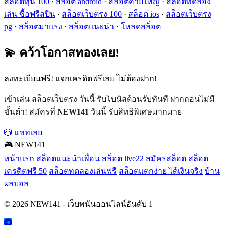
สล็อตทุน 100
·
สล็อต android
·
สล็อตค่ายใหญ่
·
สล็อตทดลอง
เล่น ซื้อฟรีสปิน
·
สล็อตเว็บตรง 100
·
สล็อต ios
·
สล็อตเว็บตรง
pg
·
สล็อตมาแรง
·
สล็อตแนะนำ
·
โหลดสล็อต
💫 คว้าโอกาสทองเลย!
ลงทะเบียนฟรี! แจกเครดิตฟรีเลย ไม่ต้องฝาก!
เข้าเล่น สล็อตเว็บตรง วันนี้ รับโบนัสต้อนรับทันที ฝากถอนไม่มี
ขั้นต่ำ! สมัครที่
NEW141
วันนี้ รับสิทธิพิเศษมากมาย
🎲 แชทเลย
🎮 NEW141
หน้าแรก
สล็อตแนะนำเพื่อน
สล็อต live22
สมัครสล็อต
สล็อต
เครดิตฟรี 50
สล็อตทดลองเล่นฟรี
สล็อตแตกง่าย ได้เงินจริง
บ้าน
ผลบอล
© 2026 NEW141 - เว็บพนันออนไลน์อันดับ 1