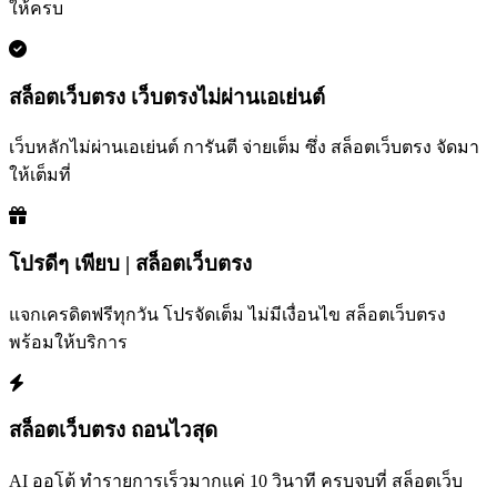
ให้ครบ
สล็อตเว็บตรง เว็บตรงไม่ผ่านเอเย่นต์
เว็บหลักไม่ผ่านเอเย่นต์ การันตี จ่ายเต็ม ซึ่ง สล็อตเว็บตรง จัดมา
ให้เต็มที่
โปรดีๆ เพียบ | สล็อตเว็บตรง
แจกเครดิตฟรีทุกวัน โปรจัดเต็ม ไม่มีเงื่อนไข สล็อตเว็บตรง
พร้อมให้บริการ
สล็อตเว็บตรง ถอนไวสุด
AI ออโต้ ทำรายการเร็วมากแค่ 10 วินาที ครบจบที่ สล็อตเว็บ