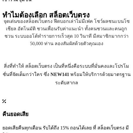
ทำไมต้องเลือก
สล็อตเว็บตรง
จุดเด่นของสล็อตเว็บตรง ฟีดบอกเล่าไม่มีเฟค โชว์ผลชนะบนโซ
เชียล อัตโนมัติ ชวนเพื่อนรับค่าแนะนำ ทั้งคนชวนและคนถูก
ชวน ระบบออโต้ทำรายการเร็วสุด 10 วินาที มีสมาชิกมากกว่า
50,000 ท่าน ลองสัมผัสด้วยตัวคุณเอง
สิ่งที่ทำให้ สล็อตเว็บตรง เป็นที่หนึ่งคือระบบที่มั่นคงและโปรโม
ชั่นที่จัดเต็มกว่าใคร ซึ่ง
NEW141
พร้อมให้บริการด้วยมาตรฐาน
ระดับสากล
คืนยอดเสีย
ยอดเสียคืนทุกเดือน รับได้ถึง 15% ถอนได้เลย ที่ สล็อตเว็บตรง มี