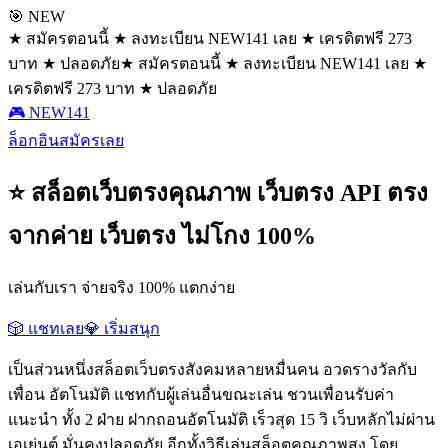
🎯 NEW
★ สมัครตอนนี้ ★ ลงทะเบียน NEW141 เลย ★ เครดิตฟรี 273
บาท ★ ปลอดภัย
★ สมัครตอนนี้ ★ ลงทะเบียน NEW141 เลย ★
เครดิตฟรี 273 บาท ★ ปลอดภัย
🎮 NEW141
ล็อกอิน
สมัครเลย
⭐ สล็อตเว็บตรงคุณภาพ เว็บตรง API ตรง
จากค่าย เว็บตรง ไม่โกง 100%
เล่นกับเรา จ่ายจริง 100% แตกง่าย
🎲 แชทเลย
💎 เริ่มสนุก
เป็นส่วนหนึ่งสล็อตเว็บตรงสังคมหลายหมื่นคน อวดรางวัลกับ
เพื่อน อัตโนมัติ แชทกับผู้เล่นอื่นขณะเล่น ชวนเพื่อนรับค่า
แนะนำ ทั้ง 2 ฝ่าย ฝากถอนอัตโนมัติ เร็วสุด 15 วิ เว็บหลักไม่ผ่าน
เอเย่นต์ มั่นคงปลอดภัย อีกทั้งวิธีเล่นสล็อตคุณภาพสูง โดย