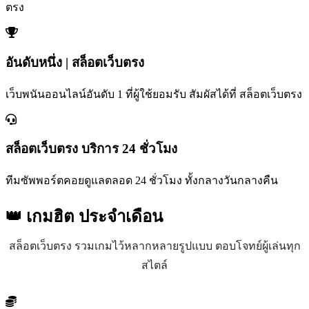
ตรง
อันดับหนึ่ง | สล็อตเว็บตรง
เว็บพนันออนไลน์อันดับ 1 ที่ผู้ใช้ยอมรับ สัมผัสได้ที่ สล็อตเว็บตรง
สล็อตเว็บตรง บริการ 24 ชั่วโมง
ทีมซัพพอร์ตคอยดูแลตลอด 24 ชั่วโมง ทั้งกลางวันกลางคืน
👑 เกมฮิต
ประจำเดือน
สล็อตเว็บตรง รวมเกมไว้หลากหลายรูปแบบ ตอบโจทย์ผู้เล่นทุก
สไตล์