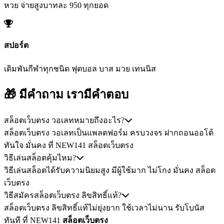
หวย จ่ายสูงบาทละ 950 ทุกยอด
สปอร์ต
เดิมพันกีฬาทุกชนิด ฟุตบอล บาส มวย เทนนิส
🎁 มีคำถาม
เรามีคำตอบ
สล็อตเว็บตรง วอเลทหมายถึงอะไร?
สล็อตเว็บตรง วอเลทเป็นแพลตฟอร์ม ครบวงจร ฝากถอนออโต้
ทันใจ มั่นคง ที่ NEW141 สล็อตเว็บตรง
วิธีเล่นสล็อตคุ้มไหม?
วิธีเล่นสล็อตได้รับความนิยมสูง มีผู้ใช้มาก ไม่โกง มั่นคง สล็อต
เว็บตรง
วิธีสมัครสล็อตเว็บตรง ลิขสิทธิ์แท้?
สล็อตเว็บตรง ลิขสิทธิ์แท้ไม่ยุ่งยาก ใช้เวลาไม่นาน รับโบนัส
ทันที ที่ NEW141
สล็อตเว็บตรง