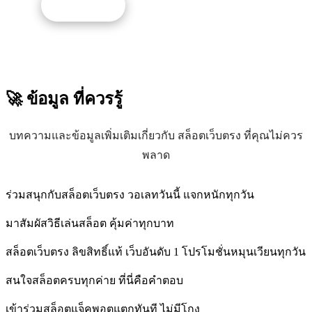
รับโปรนี้
🚀 ข้อมูล
ที่ควรรู้
บทความและข้อมูลเพิ่มเติมเกี่ยวกับ สล็อตเว็บตรง ที่คุณไม่ควร
พลาด
ร่วมสนุกกับสล็อตเว็บตรง วอเลทวันนี้ แจกหนักทุกวัน
มาสัมผัสวิธีเล่นสล็อต คุ้มค่าทุกบาท
สล็อตเว็บตรง ลิขสิทธิ์แท้ เว็บอันดับ 1 โปรโมชั่นหมุนเวียนทุกวัน
สนใจสล็อตครบทุกค่าย ที่นี่คือคำตอบ
เข้าร่วมสล็อตแจ็คพอตแตกทันที ไม่มีโกง