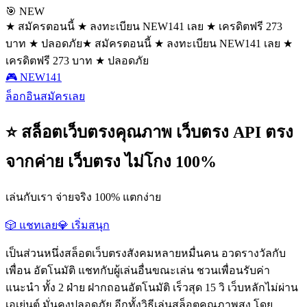
🎯 NEW
★ สมัครตอนนี้ ★ ลงทะเบียน NEW141 เลย ★ เครดิตฟรี 273
บาท ★ ปลอดภัย
★ สมัครตอนนี้ ★ ลงทะเบียน NEW141 เลย ★
เครดิตฟรี 273 บาท ★ ปลอดภัย
🎮 NEW141
ล็อกอิน
สมัครเลย
⭐ สล็อตเว็บตรงคุณภาพ เว็บตรง API ตรง
จากค่าย เว็บตรง ไม่โกง 100%
เล่นกับเรา จ่ายจริง 100% แตกง่าย
🎲 แชทเลย
💎 เริ่มสนุก
เป็นส่วนหนึ่งสล็อตเว็บตรงสังคมหลายหมื่นคน อวดรางวัลกับ
เพื่อน อัตโนมัติ แชทกับผู้เล่นอื่นขณะเล่น ชวนเพื่อนรับค่า
แนะนำ ทั้ง 2 ฝ่าย ฝากถอนอัตโนมัติ เร็วสุด 15 วิ เว็บหลักไม่ผ่าน
เอเย่นต์ มั่นคงปลอดภัย อีกทั้งวิธีเล่นสล็อตคุณภาพสูง โดย