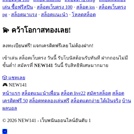
เล่น ซื้อฟรีสปิน
·
สล็อตเว็บตรง 100
·
สล็อต ios
·
สล็อตเว็บตรง
pg
·
สล็อตมาแรง
·
สล็อตแนะนำ
·
โหลดสล็อต
💫 คว้าโอกาสทองเลย!
ลงทะเบียนฟรี! แจกเครดิตฟรีเลย ไม่ต้องฝาก!
เข้าเล่น สล็อตเว็บตรง วันนี้ รับโบนัสต้อนรับทันที ฝากถอนไม่มี
ขั้นต่ำ! สมัครที่
NEW141
วันนี้ รับสิทธิพิเศษมากมาย
🎲 แชทเลย
🎮 NEW141
หน้าแรก
สล็อตแนะนำเพื่อน
สล็อต live22
สมัครสล็อต
สล็อต
เครดิตฟรี 50
สล็อตทดลองเล่นฟรี
สล็อตแตกง่าย ได้เงินจริง
บ้าน
ผลบอล
© 2026 NEW141 - เว็บพนันออนไลน์อันดับ 1