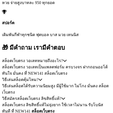
หวย จ่ายสูงบาทละ 950 ทุกยอด
สปอร์ต
เดิมพันกีฬาทุกชนิด ฟุตบอล บาส มวย เทนนิส
🎁 มีคำถาม
เรามีคำตอบ
สล็อตเว็บตรง วอเลทหมายถึงอะไร?
สล็อตเว็บตรง วอเลทเป็นแพลตฟอร์ม ครบวงจร ฝากถอนออโต้
ทันใจ มั่นคง ที่ NEW141 สล็อตเว็บตรง
วิธีเล่นสล็อตคุ้มไหม?
วิธีเล่นสล็อตได้รับความนิยมสูง มีผู้ใช้มาก ไม่โกง มั่นคง สล็อต
เว็บตรง
วิธีสมัครสล็อตเว็บตรง ลิขสิทธิ์แท้?
สล็อตเว็บตรง ลิขสิทธิ์แท้ไม่ยุ่งยาก ใช้เวลาไม่นาน รับโบนัส
ทันที ที่ NEW141
สล็อตเว็บตรง