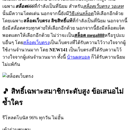
เฉพาะ
สล็อต666
ที่กำลังเป็นที่นิยม สำหรับ
สล็อตเว็บตรง วอเลท
นั้นมีความโดดเด่น นอกจากนี้ยังมี
วิธีเล่นสล็อต
ให้เลือกอีกด้วย
โดยเฉพาะ
สล็อตเว็บตรง ลิขสิทธิ์แท้
ที่กำลังเป็นที่นิยม นอกจากนี้
ยังมี
สล็อตครบทุกค่าย
ให้เลือกอีกด้วย นอกจากนี้ยังมีสล็อตแจ็ค
พอตแตกให้เลือกอีกด้วย ไม่ว่าจะเป็น
สล็อต mega888
หรือรูปแบ
บอื่นๆ โดย
สล็อตเว็บตรง
เป็นเว็บตรงที่ได้รับความไว้วางใจจากผู้
ใช้งานจำนวนมาก โดย
NEW141
เป็นเว็บตรงที่ได้รับความไว้
วางใจจากผู้เล่นจำนวนมาก ทั้งนี้
บ้านผลบอล
ก็ได้รับความนิยม
ไม่แพ้กัน
🎵 สิทธิ์เฉพาะสมาชิกระดับสูง ข้อเสนอไม่
ซ้ำใคร
รีโหลดโบนัส 96% ทุกวัน ไม่อั้น
เข้าร่วมชุมชน