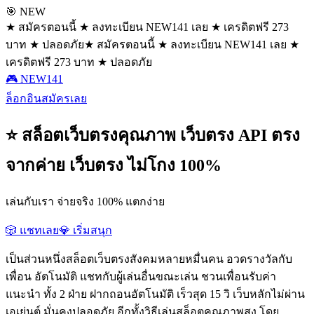
🎯 NEW
★ สมัครตอนนี้ ★ ลงทะเบียน NEW141 เลย ★ เครดิตฟรี 273
บาท ★ ปลอดภัย
★ สมัครตอนนี้ ★ ลงทะเบียน NEW141 เลย ★
เครดิตฟรี 273 บาท ★ ปลอดภัย
🎮 NEW141
ล็อกอิน
สมัครเลย
⭐ สล็อตเว็บตรงคุณภาพ เว็บตรง API ตรง
จากค่าย เว็บตรง ไม่โกง 100%
เล่นกับเรา จ่ายจริง 100% แตกง่าย
🎲 แชทเลย
💎 เริ่มสนุก
เป็นส่วนหนึ่งสล็อตเว็บตรงสังคมหลายหมื่นคน อวดรางวัลกับ
เพื่อน อัตโนมัติ แชทกับผู้เล่นอื่นขณะเล่น ชวนเพื่อนรับค่า
แนะนำ ทั้ง 2 ฝ่าย ฝากถอนอัตโนมัติ เร็วสุด 15 วิ เว็บหลักไม่ผ่าน
เอเย่นต์ มั่นคงปลอดภัย อีกทั้งวิธีเล่นสล็อตคุณภาพสูง โดย