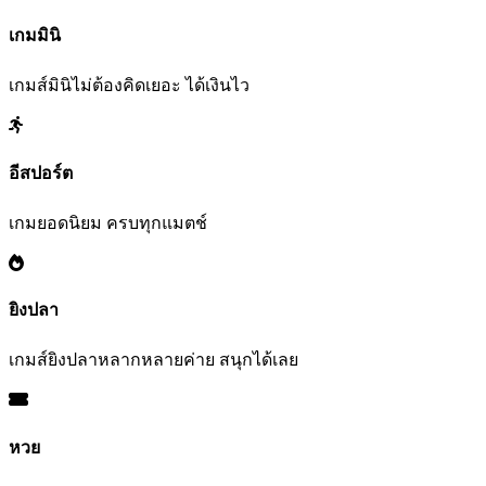
เกมมินิ
เกมส์มินิไม่ต้องคิดเยอะ ได้เงินไว
อีสปอร์ต
เกมยอดนิยม ครบทุกแมตช์
ยิงปลา
เกมส์ยิงปลาหลากหลายค่าย สนุกได้เลย
หวย