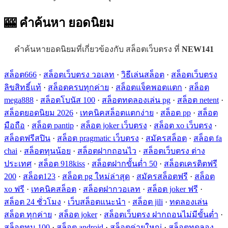
🎰 คำค้นหา
ยอดนิยม
คำค้นหายอดนิยมที่เกี่ยวข้องกับ สล็อตเว็บตรง ที่
NEW141
สล็อต666
·
สล็อตเว็บตรง วอเลท
·
วิธีเล่นสล็อต
·
สล็อตเว็บตรง
ลิขสิทธิ์แท้
·
สล็อตครบทุกค่าย
·
สล็อตแจ็คพอตแตก
·
สล็อต
mega888
·
สล็อตโบนัส 100
·
สล็อตทดลองเล่น pg
·
สล็อต netent
·
สล็อตยอดนิยม 2026
·
เทคนิคสล็อตแตกง่าย
·
สล็อต pp
·
สล็อต
มือถือ
·
สล็อต pantip
·
สล็อต joker เว็บตรง
·
สล็อต xo เว็บตรง
·
สล็อตฟรีสปิน
·
สล็อต pragmatic เว็บตรง
·
สมัครสล็อต
·
สล็อต fa
chai
·
สล็อตทุนน้อย
·
สล็อตฝากถอนไว
·
สล็อตเว็บตรง ต่าง
ประเทศ
·
สล็อต 918kiss
·
สล็อตฝากขั้นต่ำ 50
·
สล็อตเครดิตฟรี
200
·
สล็อต123
·
สล็อต pg ใหม่ล่าสุด
·
สมัครสล็อตฟรี
·
สล็อต
xo ฟรี
·
เทคนิคสล็อต
·
สล็อตฝากวอเลท
·
สล็อต joker ฟรี
·
สล็อต 24 ชั่วโมง
·
เว็บสล็อตแนะนำ
·
สล็อต jili
·
ทดลองเล่น
สล็อต ทุกค่าย
·
สล็อต joker
·
สล็อตเว็บตรง ฝากถอนไม่มีขั้นต่ำ
·
สล็อตทุน 100
·
สล็อต android
·
สล็อตค่ายใหญ่
·
สล็อตทดลอง