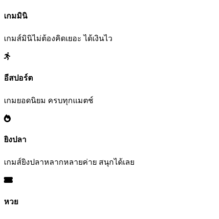
เกมมินิ
เกมส์มินิไม่ต้องคิดเยอะ ได้เงินไว
อีสปอร์ต
เกมยอดนิยม ครบทุกแมตช์
ยิงปลา
เกมส์ยิงปลาหลากหลายค่าย สนุกได้เลย
หวย