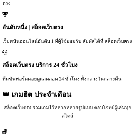
ตรง
อันดับหนึ่ง | สล็อตเว็บตรง
เว็บพนันออนไลน์อันดับ 1 ที่ผู้ใช้ยอมรับ สัมผัสได้ที่ สล็อตเว็บตรง
สล็อตเว็บตรง บริการ 24 ชั่วโมง
ทีมซัพพอร์ตคอยดูแลตลอด 24 ชั่วโมง ทั้งกลางวันกลางคืน
👑 เกมฮิต
ประจำเดือน
สล็อตเว็บตรง รวมเกมไว้หลากหลายรูปแบบ ตอบโจทย์ผู้เล่นทุก
สไตล์