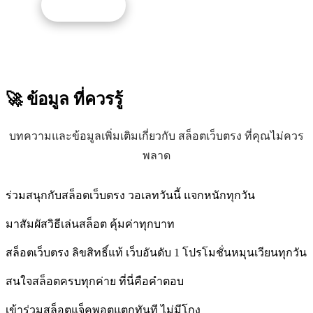
รับโปรนี้
🚀 ข้อมูล
ที่ควรรู้
บทความและข้อมูลเพิ่มเติมเกี่ยวกับ สล็อตเว็บตรง ที่คุณไม่ควร
พลาด
ร่วมสนุกกับสล็อตเว็บตรง วอเลทวันนี้ แจกหนักทุกวัน
มาสัมผัสวิธีเล่นสล็อต คุ้มค่าทุกบาท
สล็อตเว็บตรง ลิขสิทธิ์แท้ เว็บอันดับ 1 โปรโมชั่นหมุนเวียนทุกวัน
สนใจสล็อตครบทุกค่าย ที่นี่คือคำตอบ
เข้าร่วมสล็อตแจ็คพอตแตกทันที ไม่มีโกง